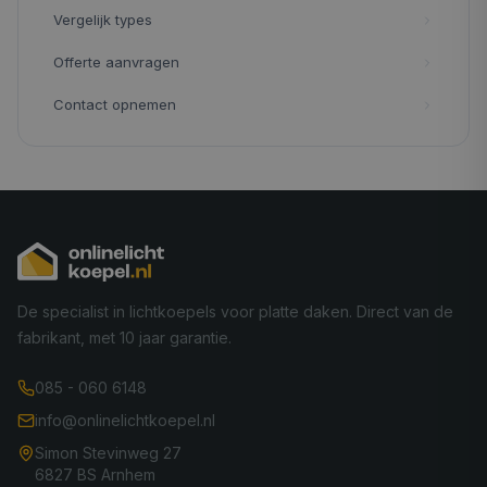
Vergelijk types
Offerte aanvragen
Contact opnemen
De specialist in lichtkoepels voor platte daken. Direct van de
fabrikant, met 10 jaar garantie.
085 - 060 6148
info@onlinelichtkoepel.nl
Simon Stevinweg 27
6827 BS Arnhem