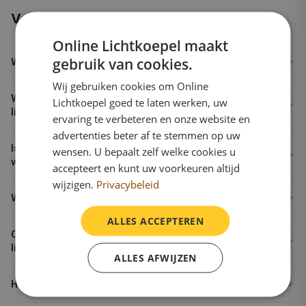
Veelgestelde vragen
Online Lichtkoepel maakt
gebruik van cookies.
Wat is een enkelwandige lichtkoepel?
Wij gebruiken cookies om Online
Wat is de U-waarde van een enkelwandige
Lichtkoepel goed te laten werken, uw
lichtkoepel?
ervaring te verbeteren en onze website en
advertenties beter af te stemmen op uw
Is een enkelwandige lichtkoepel geschikt voor een
wensen. U bepaalt zelf welke cookies u
woonkamer?
accepteert en kunt uw voorkeuren altijd
wijzigen.
Privacybeleid
Wat kost een enkelwandige lichtkoepel?
ALLES ACCEPTEREN
Ontstaat er condens bij een enkelwandige
lichtkoepel?
ALLES AFWIJZEN
Hoelang gaat een enkelwandige lichtkoepel mee?