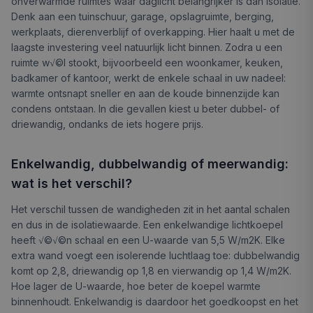
onverwarmde ruimtes waar daglicht belangrijker is dan isolatie.
Denk aan een tuinschuur, garage, opslagruimte, berging,
werkplaats, dierenverblijf of overkapping. Hier haalt u met de
laagste investering veel natuurlijk licht binnen. Zodra u een
ruimte w√©l stookt, bijvoorbeeld een woonkamer, keuken,
badkamer of kantoor, werkt de enkele schaal in uw nadeel:
warmte ontsnapt sneller en aan de koude binnenzijde kan
condens ontstaan. In die gevallen kiest u beter dubbel- of
driewandig, ondanks de iets hogere prijs.
Enkelwandig, dubbelwandig of meerwandig:
wat is het verschil?
Het verschil tussen de wandigheden zit in het aantal schalen
en dus in de isolatiewaarde. Een enkelwandige lichtkoepel
heeft √©√©n schaal en een U-waarde van 5,5 W/m2K. Elke
extra wand voegt een isolerende luchtlaag toe: dubbelwandig
komt op 2,8, driewandig op 1,8 en vierwandig op 1,4 W/m2K.
Hoe lager de U-waarde, hoe beter de koepel warmte
binnenhoudt. Enkelwandig is daardoor het goedkoopst en het