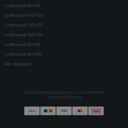
Lichtkoepel 80×80
Lichtkoepel 100×100
Lichtkoepel 120×120
Lichtkoepel 150×150
Lichtkoepel 60×90
Lichtkoepel 80×120
Alle dagmaten
©
2026
OnlineLichtkoepel.nl — KvK: 97600008
Voorwaarden
Privacy
VISA
iDEAL
Klarna