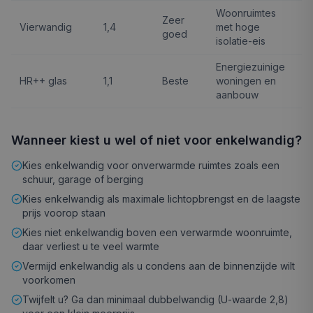
Woonruimtes
Zeer
Vierwandig
1,4
met hoge
goed
isolatie-eis
Energiezuinige
HR++ glas
1,1
Beste
woningen en
aanbouw
Wanneer kiest u wel of niet voor enkelwandig?
Kies enkelwandig voor onverwarmde ruimtes zoals een
schuur, garage of berging
Kies enkelwandig als maximale lichtopbrengst en de laagste
prijs voorop staan
Kies niet enkelwandig boven een verwarmde woonruimte,
daar verliest u te veel warmte
Vermijd enkelwandig als u condens aan de binnenzijde wilt
voorkomen
Twijfelt u? Ga dan minimaal dubbelwandig (U-waarde 2,8)