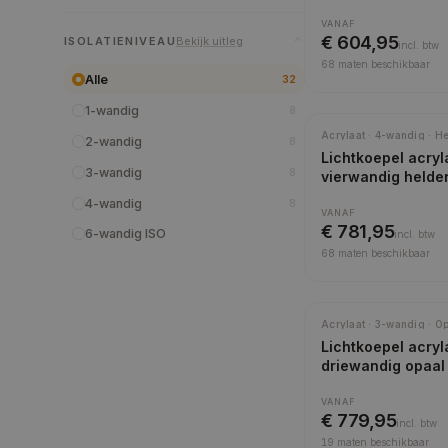
VANAF
€ 604,95
ISOLATIENIVEAU
Bekijk uitleg
incl.
btw
68
maten beschikbaar
Alle
32
1-wandig
8
Acrylaat · 4-wandig · H
2-wandig
8
Lichtkoepel acryl
3-wandig
8
vierwandig helde
4-wandig
8
VANAF
€ 781,95
6-wandig ISO
incl.
btw
68
maten beschikbaar
Acrylaat · 3-wandig · O
Lichtkoepel acryl
driewandig opaal
VANAF
€ 779,95
incl.
btw
19
maten beschikbaar