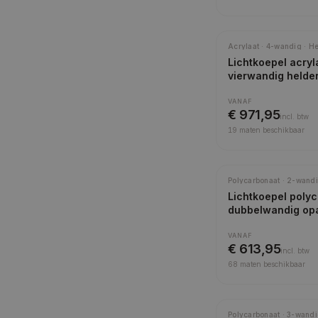
Acrylaat · 4-wandig · H
Lichtkoepel acryl
vierwandig helde
VANAF
€ 971,95
incl.
btw
19
maten beschikbaar
Meest gekozen
Polycarbonaat · 2-wandi
Lichtkoepel poly
dubbelwandig op
VANAF
€ 613,95
incl.
btw
68
maten beschikbaar
Polycarbonaat · 3-wandi