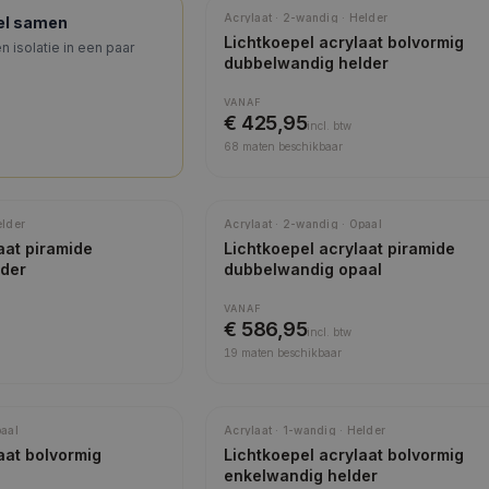
Meest gekozen
Acrylaat · 2-wandig · Helder
pel samen
Lichtkoepel acrylaat bolvormig
n isolatie in een paar
dubbelwandig helder
VANAF
€ 425,95
incl.
btw
68
maten beschikbaar
Meest gekozen
elder
Acrylaat · 2-wandig · Opaal
aat piramide
Lichtkoepel acrylaat piramide
lder
dubbelwandig opaal
VANAF
€ 586,95
incl.
btw
19
maten beschikbaar
paal
Acrylaat · 1-wandig · Helder
aat bolvormig
Lichtkoepel acrylaat bolvormig
enkelwandig helder