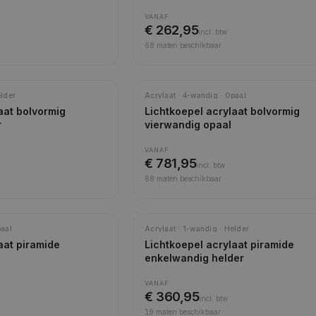
VANAF
€ 262,95
incl.
btw
68
maten beschikbaar
elder
Acrylaat · 4-wandig · Opaal
aat bolvormig
Lichtkoepel acrylaat bolvormig
r
vierwandig opaal
VANAF
€ 781,95
incl.
btw
68
maten beschikbaar
paal
Acrylaat · 1-wandig · Helder
aat piramide
Lichtkoepel acrylaat piramide
enkelwandig helder
VANAF
€ 360,95
incl.
btw
19
maten beschikbaar