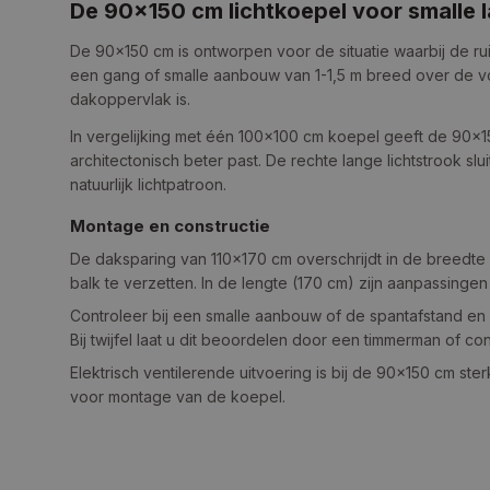
De 90×150 cm lichtkoepel voor smalle 
De 90×150 cm is ontworpen voor de situatie waarbij de ruim
een gang of smalle aanbouw van 1-1,5 m breed over de vol
dakoppervlak is.
In vergelijking met één 100×100 cm koepel geeft de 90×15
architectonisch beter past. De rechte lange lichtstrook slui
natuurlijk lichtpatroon.
Montage en constructie
De daksparing van 110×170 cm overschrijdt in de breedte
balk te verzetten. In de lengte (170 cm) zijn aanpassinge
Controleer bij een smalle aanbouw of de spantafstand e
Bij twijfel laat u dit beoordelen door een timmerman of con
Elektrisch ventilerende uitvoering is bij de 90×150 cm 
voor montage van de koepel.