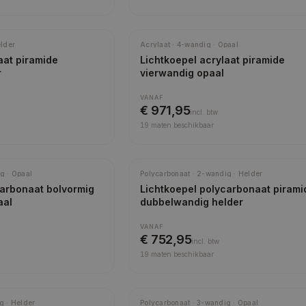
elder
Acrylaat · 4-wandig · Opaal
aat piramide
Lichtkoepel acrylaat piramide
r
vierwandig opaal
VANAF
€ 971,95
incl.
btw
19
maten beschikbaar
Meest gekozen
g · Opaal
Polycarbonaat · 2-wandig · Helder
carbonaat bolvormig
Lichtkoepel polycarbonaat pirami
aal
dubbelwandig helder
VANAF
€ 752,95
incl.
btw
19
maten beschikbaar
g · Helder
Polycarbonaat · 3-wandig · Opaal