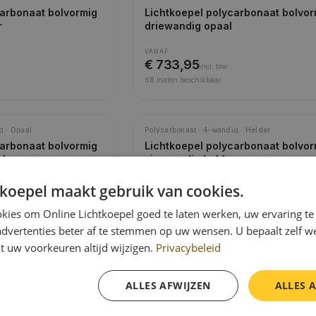
carbonaat bolvormig
Lichtkoepel polycarbonaat bolvor
r
driewandig opaal
VANAF
€ 733,95
incl.
btw
68
maten beschikbaar
g · Opaal
Polycarbonaat · 4-wandig · Helder
carbonaat bolvormig
Lichtkoepel polycarbonaat bolvor
al
vierwandig helder
VANAF
tkoepel maakt gebruik van cookies.
€ 920,95
incl.
btw
kies om Online Lichtkoepel goed te laten werken, uw ervaring te
68
maten beschikbaar
advertenties beter af te stemmen op uw wensen. U bepaalt zelf w
t uw voorkeuren altijd wijzigen.
Privacybeleid
g · Helder
Polycarbonaat · 3-wandig · Opaal
carbonaat piramide
Lichtkoepel polycarbonaat pirami
ALLES AFWIJZEN
ALLES 
r
driewandig opaal