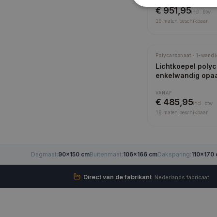
VANAF
€ 951,95
incl.
btw
19
maten beschikbaar
Polycarbonaat · 1-wandi
Lichtkoepel poly
enkelwandig opa
VANAF
€ 485,95
incl.
btw
19
maten beschikbaar
Dagmaat
:
90×150 cm
Buitenmaat
:
106×166 cm
Daksparing
:
110×170
Direct van de fabrikant
Nederlands fabricaat