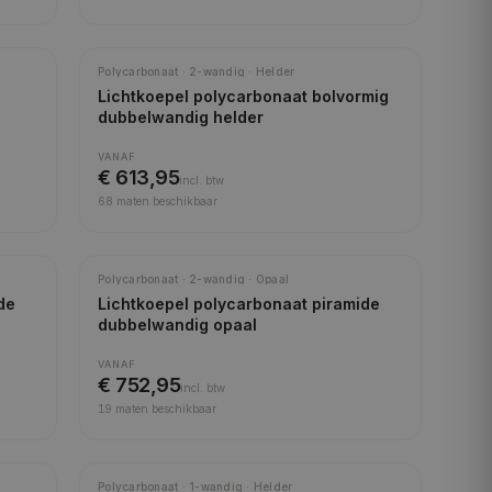
Meest gekozen
Polycarbonaat · 2-wandig · Helder
Lichtkoepel polycarbonaat bolvormig
dubbelwandig helder
VANAF
€ 613,95
incl.
btw
68
maten beschikbaar
Meest gekozen
Polycarbonaat · 2-wandig · Opaal
de
Lichtkoepel polycarbonaat piramide
dubbelwandig opaal
VANAF
€ 752,95
incl.
btw
19
maten beschikbaar
Polycarbonaat · 1-wandig · Helder