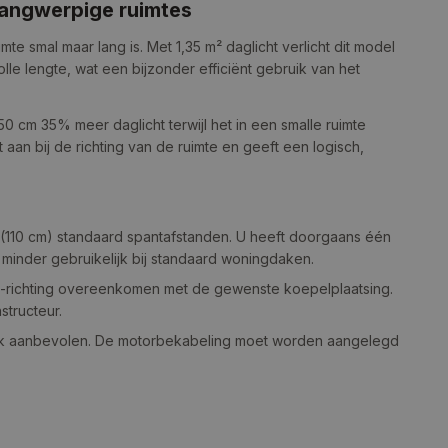
langwerpige ruimtes
te smal maar lang is. Met 1,35 m² daglicht verlicht dit model
le lengte, wat een bijzonder efficiënt gebruik van het
0 cm 35% meer daglicht terwijl het in een smalle ruimte
t aan bij de richting van de ruimte en geeft een logisch,
 (110 cm) standaard spantafstanden. U heeft doorgaans één
n minder gebruikelijk bij standaard woningdaken.
n -richting overeenkomen met de gewenste koepelplaatsing.
structeur.
sterk aanbevolen. De motorbekabeling moet worden aangelegd