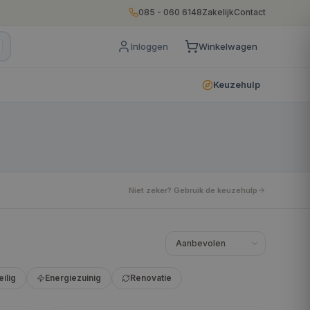
085 - 060 6148
Zakelijk
Contact
Inloggen
Winkelwagen
Keuzehulp
Niet zeker? Gebruik de keuzehulp
eilig
Energiezuinig
Renovatie