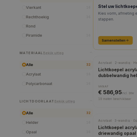
KEUZEHULP
Stel uw lichtkoe
Vierkant
16
Kies vorm, afmeting e
Rechthoekig
16
stappen.
Rond
Piramide
16
Samenstellen
MATERIAAL
Bekijk uitleg
Meest gekozen
Acrylaat · 2-wandig · H
Alle
32
Lichtkoepel acryl
Acrylaat
16
dubbelwandig he
Polycarbonaat
16
VANAF
€ 586,95
incl.
btw
19
maten beschikbaar
LICHTDOORLAAT
Bekijk uitleg
Alle
32
Acrylaat · 3-wandig · O
Helder
16
Lichtkoepel acryl
Opaal
16
driewandig opaal