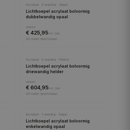
Meest gekozen
Acrylaat · 2-wandig · Opaal
Lichtkoepel acrylaat bolvormig
dubbelwandig opaal
VANAF
€ 425,95
incl.
btw
68
maten beschikbaar
Acrylaat · 3-wandig · Helder
Lichtkoepel acrylaat bolvormig
driewandig helder
VANAF
€ 604,95
incl.
btw
68
maten beschikbaar
Acrylaat · 1-wandig · Opaal
Lichtkoepel acrylaat bolvormig
enkelwandig opaal