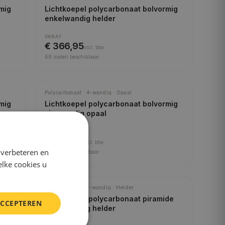
mig
Lichtkoepel polycarbonaat bolvormig
enkelwandig helder
VANAF
€ 366,95
incl.
btw
68
maten beschikbaar
Polycarbonaat · 4-wandig · Opaal
mig
Lichtkoepel polycarbonaat bolvormig
vierwandig opaal
VANAF
€ 920,95
incl.
btw
 verbeteren en
68
maten beschikbaar
elke cookies u
Polycarbonaat · 1-wandig · Helder
de
Lichtkoepel polycarbonaat piramide
ACCEPTEREN
enkelwandig helder