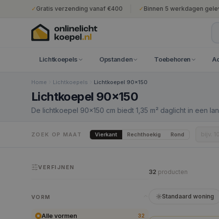
✓
Gratis verzending vanaf €400
✓
Binnen 5 werkdagen gele
Lichtkoepels
Opstanden
Toebehoren
A
Home
Lichtkoepels
Lichtkoepel 90x150
Lichtkoepel 90x150
De lichtkoepel 90×150 cm biedt 1,35 m² daglicht in een 
3:5. Dit model is bijzonder geschikt voor smalle uitbouw
breedte beperkt is tot 90 cm maar de lengte maximale lic
Vierkant
Rechthoekig
Rond
ZOEK OP MAAT
daksparing van 110×170 cm vergt doorgaans beperkte aa
VERFIJNEN
32
product
en
Standaard woning
VORM
Alle vormen
32