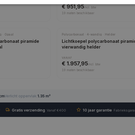
VANAF
€ 951,95
incl.
btw
19
maten beschikbaar
g · Opaal
Polycarbonaat · 4-wandig · Helder
carbonaat piramide
Lichtkoepel polycarbonaat pirami
al
vierwandig helder
VANAF
€ 1.957,95
incl.
btw
19
maten beschikbaar
 cm
Verlicht oppervlak
:
1.35 m²
·
·
Gratis verzending
10 jaar garantie
Vanaf €400
Fabrieksgara