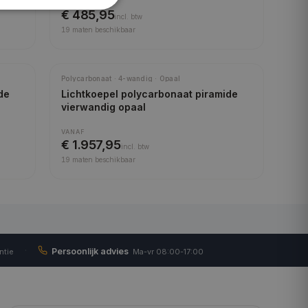
VANAF
€ 485,95
incl.
btw
19
maten beschikbaar
Polycarbonaat · 4-wandig · Opaal
de
Lichtkoepel polycarbonaat piramide
vierwandig opaal
VANAF
€ 1.957,95
incl.
btw
19
maten beschikbaar
·
Persoonlijk advies
ntie
Ma-vr 08:00-17:00