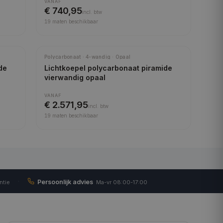
VANAF
€ 740,95
incl.
btw
19
maten beschikbaar
Polycarbonaat · 4-wandig · Opaal
de
Lichtkoepel polycarbonaat piramide
vierwandig opaal
VANAF
€ 2.571,95
incl.
btw
19
maten beschikbaar
·
Persoonlijk advies
ntie
Ma-vr 08:00-17:00