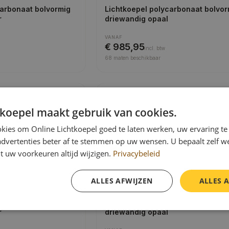
carbonaat bolvormig
Lichtkoepel polycarbonaat bolvor
r
driewandig opaal
VANAF
€ 985,95
incl.
btw
68
maten beschikbaar
g · Opaal
Polycarbonaat · 4-wandig · Helder
carbonaat bolvormig
Lichtkoepel polycarbonaat bolvor
tkoepel maakt gebruik van cookies.
al
vierwandig helder
kies om Online Lichtkoepel goed te laten werken, uw ervaring te
VANAF
advertenties beter af te stemmen op uw wensen. U bepaalt zelf w
€ 1.200,95
incl.
btw
t uw voorkeuren altijd wijzigen.
Privacybeleid
68
maten beschikbaar
ALLES AFWIJZEN
ALLES 
g · Helder
Polycarbonaat · 3-wandig · Opaal
carbonaat piramide
Lichtkoepel polycarbonaat pirami
r
driewandig opaal