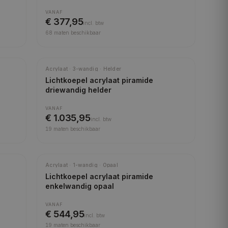
VANAF
€ 377,95
incl.
btw
68
maten beschikbaar
Acrylaat · 3-wandig · Helder
Lichtkoepel acrylaat piramide
driewandig helder
VANAF
€ 1.035,95
incl.
btw
19
maten beschikbaar
Acrylaat · 1-wandig · Opaal
Lichtkoepel acrylaat piramide
enkelwandig opaal
VANAF
€ 544,95
incl.
btw
19
maten beschikbaar