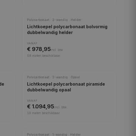
Meest gekozen
Polycarbonaat · 2-wandig · Helder
Lichtkoepel polycarbonaat bolvormig
dubbelwandig helder
VANAF
€ 978,95
incl.
btw
68
maten beschikbaar
Meest gekozen
Polycarbonaat · 2-wandig · Opaal
de
Lichtkoepel polycarbonaat piramide
dubbelwandig opaal
VANAF
€ 1.094,95
incl.
btw
19
maten beschikbaar
Polycarbonaat · 1-wandig · Helder