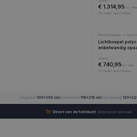
VANAF
€ 1.314,95
incl.
btw
19
maten beschikbaar
Polycarbonaat · 1-wandi
Lichtkoepel poly
enkelwandig opa
VANAF
€ 740,95
incl.
btw
19
maten beschikbaar
Dagmaat
:
100×200 cm
Buitenmaat
:
116×216 cm
Daksparing
:
120×22
Direct van de fabrikant
Nederlands fabricaat