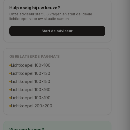
Hulp nodig bij uw keuze?
Onze adviseur stelt u 6 vragen en stelt de ideale
lichtkoepel voor uw situatie samen.
Start de adviseur
GERELATEERDE PAGINA'S
Lichtkoepel 100×100
Lichtkoepel 100×130
Lichtkoepel 100×150
Lichtkoepel 100×160
Lichtkoepel 100×190
Lichtkoepel 200×200
Waarom bij ons?