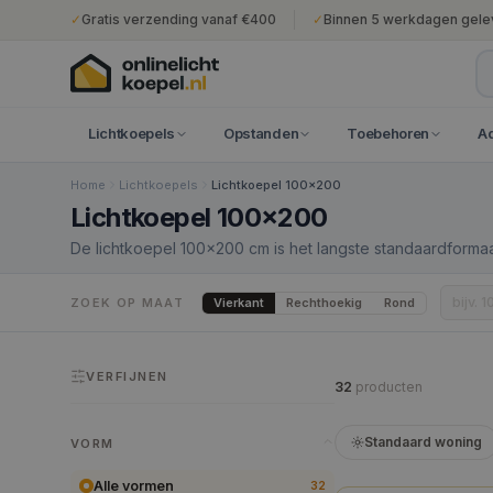
✓
Gratis verzending vanaf €400
✓
Binnen 5 werkdagen gele
Lichtkoepels
Opstanden
Toebehoren
A
Home
Lichtkoepels
Lichtkoepel 100x200
Lichtkoepel 100x200
De lichtkoepel 100×200 cm is het langste standaardformaat
oppervlak. Dit model wordt typisch ingezet in lichtstraat-
commerciële ruimtes. De daksparing van 120×220 cm is een
Vierkant
Rechthoekig
Rond
ZOEK OP MAAT
professionele dakwerkzaamheden vereist.
VERFIJNEN
32
product
en
Standaard woning
VORM
Alle vormen
32