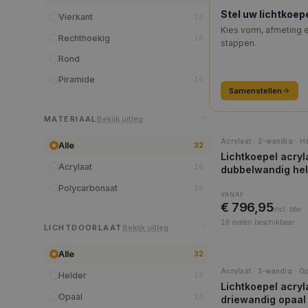
KEUZEHULP
Stel uw lichtkoe
Vierkant
16
Kies vorm, afmeting e
Rechthoekig
16
stappen.
Rond
Piramide
16
Samenstellen
MATERIAAL
Bekijk uitleg
Meest gekozen
Acrylaat · 2-wandig · H
Alle
32
Lichtkoepel acryl
Acrylaat
16
dubbelwandig he
Polycarbonaat
16
VANAF
€ 796,95
incl.
btw
19
maten beschikbaar
LICHTDOORLAAT
Bekijk uitleg
Alle
32
Acrylaat · 3-wandig · O
Helder
16
Lichtkoepel acryl
Opaal
16
driewandig opaal