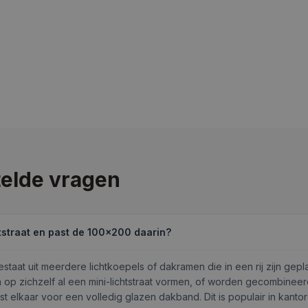
elde vragen
htstraat en past de 100×200 daarin?
bestaat uit meerdere lichtkoepels of dakramen die in een rij zijn gepl
op zichzelf al een mini-lichtstraat vormen, of worden gecombinee
t elkaar voor een volledig glazen dakband. Dit is populair in kant