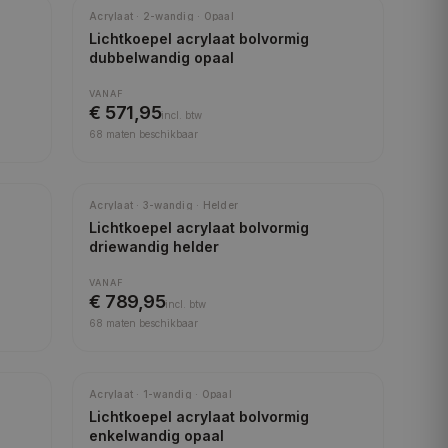
Meest gekozen
Acrylaat · 2-wandig · Opaal
Lichtkoepel acrylaat bolvormig
dubbelwandig opaal
VANAF
€ 571,95
incl.
btw
68
maten beschikbaar
Acrylaat · 3-wandig · Helder
Lichtkoepel acrylaat bolvormig
driewandig helder
VANAF
€ 789,95
incl.
btw
68
maten beschikbaar
Acrylaat · 1-wandig · Opaal
Lichtkoepel acrylaat bolvormig
enkelwandig opaal