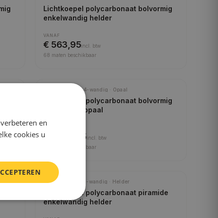
mig
Lichtkoepel polycarbonaat bolvormig
enkelwandig helder
VANAF
€ 563,95
incl.
btw
68
maten beschikbaar
Polycarbonaat · 4-wandig · Opaal
mig
Lichtkoepel polycarbonaat bolvormig
vierwandig opaal
 verbeteren en
VANAF
elke cookies u
€ 1.200,95
incl.
btw
68
maten beschikbaar
ACCEPTEREN
Polycarbonaat · 1-wandig · Helder
de
Lichtkoepel polycarbonaat piramide
enkelwandig helder