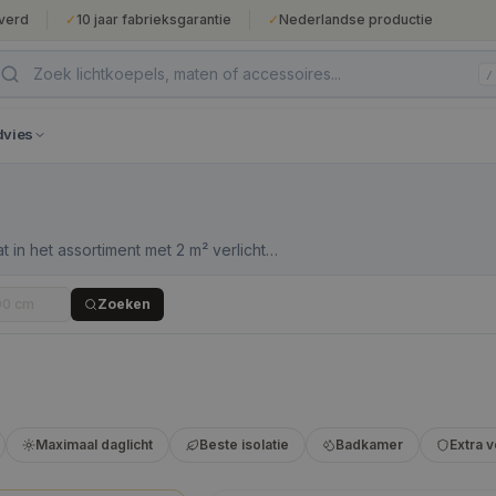
verd
✓
10 jaar fabrieksgarantie
✓
Nederlandse productie
/
dvies
 in het assortiment met 2 m² verlicht
configuraties voor hallen, gangen en
 significante dakopening die altijd
Zoeken
Maximaal daglicht
Beste isolatie
Badkamer
Extra v