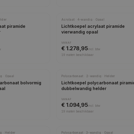
elder
Acrylaat · 4-wandig · Opaal
aat piramide
Lichtkoepel acrylaat piramide
r
vierwandig opaal
VANAF
€ 1.278,95
w
incl.
btw
19
maten beschikbaar
Meest gekozen
g · Opaal
Polycarbonaat · 2-wandig · Helder
carbonaat bolvormig
Lichtkoepel polycarbonaat pirami
aal
dubbelwandig helder
VANAF
€ 1.094,95
incl.
btw
19
maten beschikbaar
g · Helder
Polycarbonaat · 3-wandig · Opaal