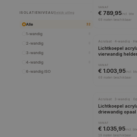
VANAF
€ 789,95
ISOLATIENIVEAU
Bekijk uitleg
incl.
btw
68
maten beschikbaar
Alle
32
1-wandig
8
Acrylaat · 4-wandig · H
2-wandig
8
Lichtkoepel acryl
3-wandig
8
vierwandig helde
4-wandig
8
VANAF
€ 1.003,95
6-wandig ISO
incl.
bt
68
maten beschikbaar
Acrylaat · 3-wandig · O
Lichtkoepel acryl
driewandig opaal
VANAF
€ 1.035,95
incl.
bt
19
maten beschikbaar