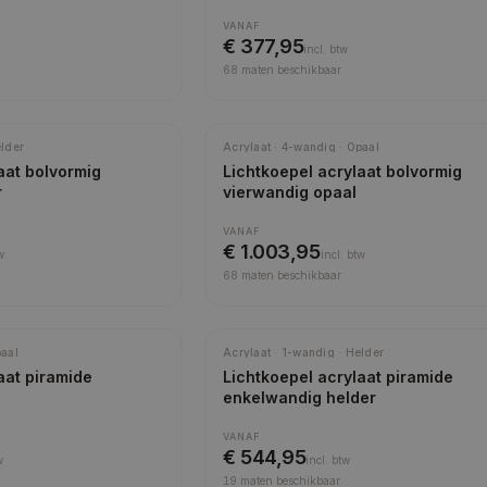
VANAF
€ 377,95
incl.
btw
68
maten beschikbaar
elder
Acrylaat · 4-wandig · Opaal
aat bolvormig
Lichtkoepel acrylaat bolvormig
r
vierwandig opaal
VANAF
€ 1.003,95
w
incl.
btw
68
maten beschikbaar
paal
Acrylaat · 1-wandig · Helder
aat piramide
Lichtkoepel acrylaat piramide
enkelwandig helder
VANAF
€ 544,95
w
incl.
btw
19
maten beschikbaar