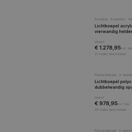
Acrylaat · 4-wandig · H
Lichtkoepel acryl
vierwandig helde
VANAF
€ 1.278,95
incl.
bt
19
maten beschikbaar
Meest gekozen
Polycarbonaat · 2-wandi
Lichtkoepel poly
dubbelwandig op
VANAF
€ 978,95
incl.
btw
68
maten beschikbaar
Polycarbonaat · 3-wandi