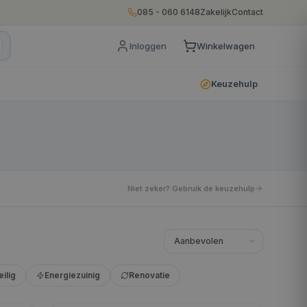
085 - 060 6148
Zakelijk
Contact
Inloggen
Winkelwagen
Keuzehulp
Niet zeker? Gebruik de keuzehulp
eilig
Energiezuinig
Renovatie