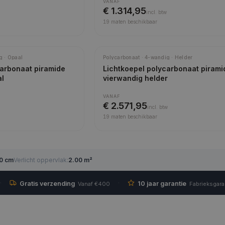
VANAF
€ 1.314,95
incl.
btw
19
maten beschikbaar
g · Opaal
Polycarbonaat · 4-wandig · Helder
carbonaat piramide
Lichtkoepel polycarbonaat pirami
al
vierwandig helder
VANAF
€ 2.571,95
incl.
btw
19
maten beschikbaar
0 cm
Verlicht oppervlak
:
2.00 m²
·
·
Gratis verzending
10 jaar garantie
Vanaf €400
Fabrieksgara