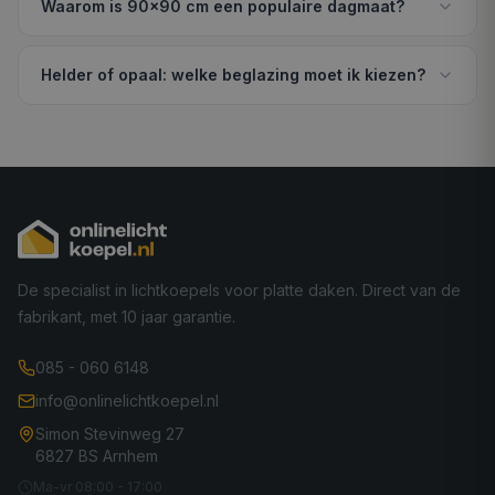
Waarom is 90×90 cm een populaire dagmaat?
Helder of opaal: welke beglazing moet ik kiezen?
De specialist in lichtkoepels voor platte daken. Direct van de
fabrikant, met 10 jaar garantie.
085 - 060 6148
info@onlinelichtkoepel.nl
Simon Stevinweg 27
6827 BS Arnhem
Ma-vr 08:00 - 17:00