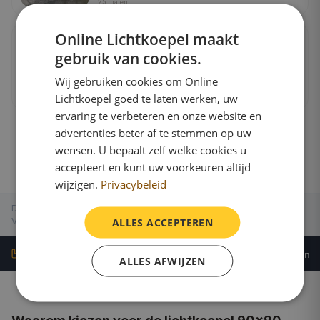
25
maten
Online Lichtkoepel maakt
Polycarbonaat · 6-wandig ISO · Opaal
Beste isolatie
ISO-koepel polycarbonaat bolvormig
gebruik van cookies.
zeswandig opaal
Wij gebruiken cookies om Online
€ 490,95
incl.
btw
Lichtkoepel goed te laten werken, uw
25
maten
ervaring te verbeteren en onze website en
advertenties beter af te stemmen op uw
wensen. U bepaalt zelf welke cookies u
accepteert en kunt uw voorkeuren altijd
wijzigen.
Privacybeleid
Dagmaat
:
90×90 cm
Buitenmaat
:
106×106 cm
Daksparing
:
110×110 cm
ALLES ACCEPTEREN
Verlicht oppervlak
:
0.81 m²
·
Direct van de fabrikant
Gratis verzend
Nederlands fabricaat
ALLES AFWIJZEN