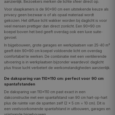
aanzienlijk. Bezoekers merken de lichte sfeer direct op.
Voor slaapkamers is de 90×90 cm een uitstekende keuze als
privacy geen bezwaar is of als opaal materiaal wordt
gekozen. Het diffuse licht wakker worden bij daglicht is voor
veel mensen prettiger dan direct zonlicht. Een 90×90 cm
koepel boven het bed geeft overdag ook een luxe suite-
gevoel.
In bijgebouwen, grote garages en werkplaatsen van 25-40 m²
geeft één 90×90 cm koepel voldoende licht om overdag
comfortabel te werken. De combinatie met een ventilerende
uitvoering is in werkplaatsen bijzonder waardevol: daglicht
plus frisse lucht verbetert de werkomstandigheden aanzienlijk.
De daksparing van 110×110 cm: perfect voor 90 cm
spantafstanden
De daksparing van 110×110 cm past exact in een
dakconstructie met een spantafstand van 90 cm hart-op-hart
plus de ruimte van de spanten zelf (2 × 5 cm = 10 cm). Dit is
een veelvoorkomende spantafstand in uitbouwen, garages en
vrijstaande bijgebouwen.