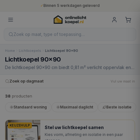
✓
Binnen 5 werkdagen geleverd
✓
10 jaar fabrieksgarantie
✓
Nederlandse productie
✓
Gratis verzending vanaf €400
Zoek op maat, type of toepassing…
Home
Lichtkoepels
Lichtkoepel 90x90
Lichtkoepel 90x90
De lichtkoepel 90×90 cm biedt 0,81 m² verlicht oppervlak en
is de ideale tussenmaat voor kopers die meer daglicht willen
dan de 80×80 cm levert, maar waarvoor de daksparing van
Zoek op dagmaat
Vul uw maat in
de 100×100 cm (120×120 cm) niet past in hun dakconstructie.
Met een daksparing van 110×110 cm is dit een goede keuze bij
38
product
en
spantafstanden van 90 cm hart-op-hart.
Standaard woning
Maximaal daglicht
Beste isolatie
KEUZEHULP
Stel uw lichtkoepel samen
Kies vorm, afmeting en isolatie in een paar