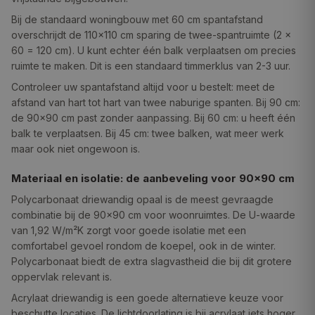
Bij de standaard woningbouw met 60 cm spantafstand
overschrijdt de 110×110 cm sparing de twee-spantruimte (2 ×
60 = 120 cm). U kunt echter één balk verplaatsen om precies
ruimte te maken. Dit is een standaard timmerklus van 2-3 uur.
Controleer uw spantafstand altijd voor u bestelt: meet de
afstand van hart tot hart van twee naburige spanten. Bij 90 cm:
de 90×90 cm past zonder aanpassing. Bij 60 cm: u heeft één
balk te verplaatsen. Bij 45 cm: twee balken, wat meer werk
maar ook niet ongewoon is.
Materiaal en isolatie: de aanbeveling voor 90×90 cm
Polycarbonaat driewandig opaal is de meest gevraagde
combinatie bij de 90×90 cm voor woonruimtes. De U-waarde
van 1,92 W/m²K zorgt voor goede isolatie met een
comfortabel gevoel rondom de koepel, ook in de winter.
Polycarbonaat biedt de extra slagvastheid die bij dit grotere
oppervlak relevant is.
Acrylaat driewandig is een goede alternatieve keuze voor
beschutte locaties. De lichtdoorlating is bij acrylaat iets hoger