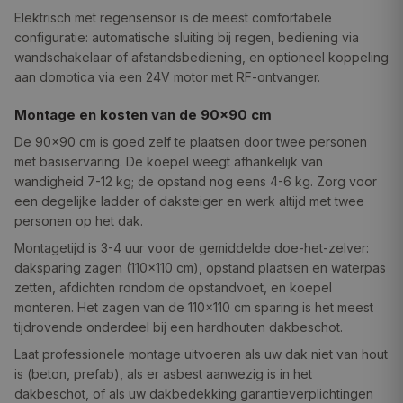
Elektrisch met regensensor is de meest comfortabele
configuratie: automatische sluiting bij regen, bediening via
wandschakelaar of afstandsbediening, en optioneel koppeling
aan domotica via een 24V motor met RF-ontvanger.
Montage en kosten van de 90×90 cm
De 90×90 cm is goed zelf te plaatsen door twee personen
met basiservaring. De koepel weegt afhankelijk van
wandigheid 7-12 kg; de opstand nog eens 4-6 kg. Zorg voor
een degelijke ladder of daksteiger en werk altijd met twee
personen op het dak.
Montagetijd is 3-4 uur voor de gemiddelde doe-het-zelver:
daksparing zagen (110×110 cm), opstand plaatsen en waterpas
zetten, afdichten rondom de opstandvoet, en koepel
monteren. Het zagen van de 110×110 cm sparing is het meest
tijdrovende onderdeel bij een hardhouten dakbeschot.
Laat professionele montage uitvoeren als uw dak niet van hout
is (beton, prefab), als er asbest aanwezig is in het
dakbeschot, of als uw dakbedekking garantieverplichtingen