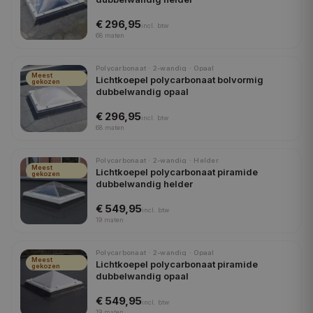
€ 296,95
incl.
btw
68
maten
Polycarbonaat · 2-wandig · Opaal
Meest
Lichtkoepel polycarbonaat bolvormig
gekozen
dubbelwandig opaal
€ 296,95
incl.
btw
68
maten
Polycarbonaat · 2-wandig · Helder
Meest
Lichtkoepel polycarbonaat piramide
gekozen
dubbelwandig helder
€ 549,95
incl.
btw
19
maten
Polycarbonaat · 2-wandig · Opaal
Meest
Lichtkoepel polycarbonaat piramide
gekozen
dubbelwandig opaal
€ 549,95
incl.
btw
19
maten