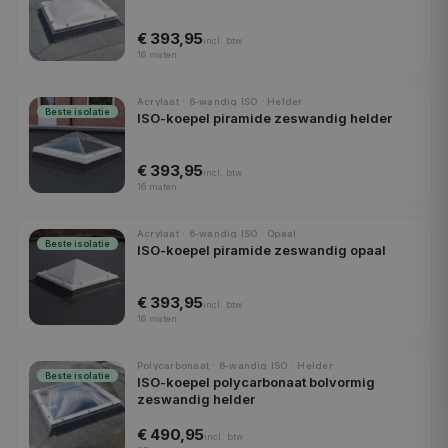
€ 393,95
incl.
btw
16
maten
Acrylaat · 6-wandig ISO · Helder
Beste isolatie
ISO-koepel piramide zeswandig helder
€ 393,95
incl.
btw
16
maten
Acrylaat · 6-wandig ISO · Opaal
Beste isolatie
ISO-koepel piramide zeswandig opaal
€ 393,95
incl.
btw
16
maten
Polycarbonaat · 6-wandig ISO · Helder
Beste isolatie
ISO-koepel polycarbonaat bolvormig
zeswandig helder
€ 490,95
incl.
btw