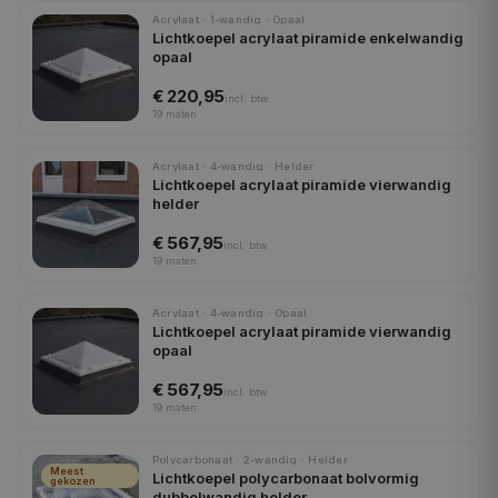
Acrylaat · 1-wandig · Opaal
Lichtkoepel acrylaat piramide enkelwandig
opaal
€ 220,95
incl.
btw
19
maten
Acrylaat · 4-wandig · Helder
Lichtkoepel acrylaat piramide vierwandig
helder
€ 567,95
incl.
btw
19
maten
Acrylaat · 4-wandig · Opaal
Lichtkoepel acrylaat piramide vierwandig
opaal
€ 567,95
incl.
btw
19
maten
Polycarbonaat · 2-wandig · Helder
Meest
Lichtkoepel polycarbonaat bolvormig
gekozen
dubbelwandig helder