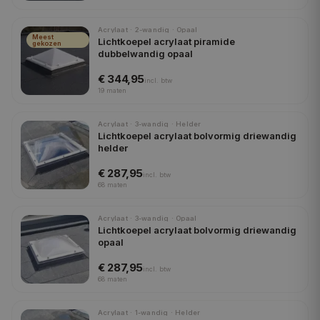
Acrylaat · 2-wandig · Opaal
Meest
Lichtkoepel acrylaat piramide
gekozen
dubbelwandig opaal
€ 344,95
incl.
btw
19
maten
Acrylaat · 3-wandig · Helder
Lichtkoepel acrylaat bolvormig driewandig
helder
€ 287,95
incl.
btw
68
maten
Acrylaat · 3-wandig · Opaal
Lichtkoepel acrylaat bolvormig driewandig
opaal
€ 287,95
incl.
btw
68
maten
Acrylaat · 1-wandig · Helder