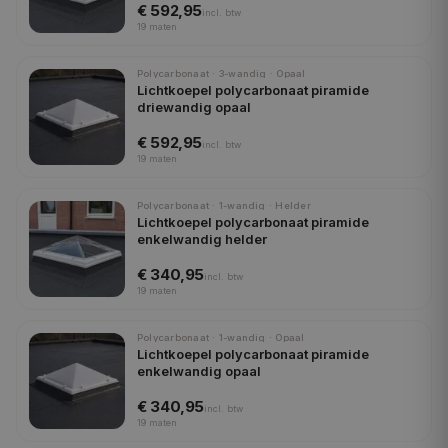
€ 592,95
incl.
btw
19
maten
Polycarbonaat · 3-wandig · Opaal
Lichtkoepel polycarbonaat piramide
driewandig opaal
€ 592,95
incl.
btw
19
maten
Polycarbonaat · 1-wandig · Helder
Lichtkoepel polycarbonaat piramide
enkelwandig helder
€ 340,95
incl.
btw
19
maten
Polycarbonaat · 1-wandig · Opaal
Lichtkoepel polycarbonaat piramide
enkelwandig opaal
€ 340,95
incl.
btw
19
maten