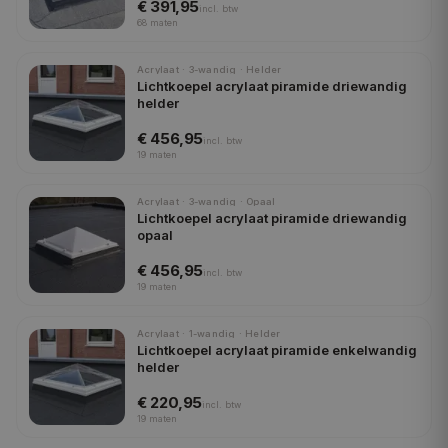
€ 391,95
incl.
btw
68
maten
Acrylaat · 3-wandig · Helder
Lichtkoepel acrylaat piramide driewandig
helder
€ 456,95
incl.
btw
19
maten
Acrylaat · 3-wandig · Opaal
Lichtkoepel acrylaat piramide driewandig
opaal
€ 456,95
incl.
btw
19
maten
Acrylaat · 1-wandig · Helder
Lichtkoepel acrylaat piramide enkelwandig
helder
€ 220,95
incl.
btw
19
maten