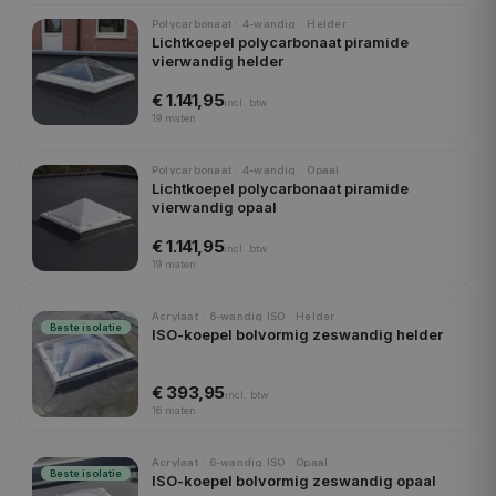
Polycarbonaat · 4-wandig · Helder
Lichtkoepel polycarbonaat piramide
vierwandig helder
€ 1.141,95
incl.
btw
19
maten
Polycarbonaat · 4-wandig · Opaal
Lichtkoepel polycarbonaat piramide
vierwandig opaal
€ 1.141,95
incl.
btw
19
maten
Acrylaat · 6-wandig ISO · Helder
Beste isolatie
ISO-koepel bolvormig zeswandig helder
€ 393,95
incl.
btw
16
maten
Acrylaat · 6-wandig ISO · Opaal
Beste isolatie
ISO-koepel bolvormig zeswandig opaal