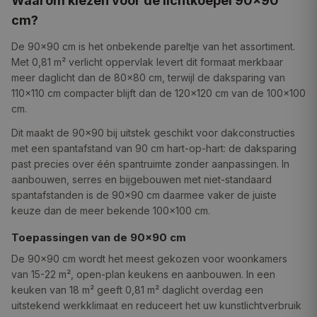
Waarom kiezen voor de lichtkoepel 90×90
cm?
De 90×90 cm is het onbekende pareltje van het assortiment.
Met 0,81 m² verlicht oppervlak levert dit formaat merkbaar
meer daglicht dan de 80×80 cm, terwijl de daksparing van
110×110 cm compacter blijft dan de 120×120 cm van de 100×100
cm.
Dit maakt de 90×90 bij uitstek geschikt voor dakconstructies
met een spantafstand van 90 cm hart-op-hart: de daksparing
past precies over één spantruimte zonder aanpassingen. In
aanbouwen, serres en bijgebouwen met niet-standaard
spantafstanden is de 90×90 cm daarmee vaker de juiste
keuze dan de meer bekende 100×100 cm.
Toepassingen van de 90×90 cm
De 90×90 cm wordt het meest gekozen voor woonkamers
van 15-22 m², open-plan keukens en aanbouwen. In een
keuken van 18 m² geeft 0,81 m² daglicht overdag een
uitstekend werkklimaat en reduceert het uw kunstlichtverbruik