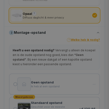
180×180 cm
Opaal
?
Diffuus daglicht & meer privacy
Montage-opstand
2
Welke heb ik nodig?
?
Heeft u een opstand nodig?
Vervangt u alleen de koepel
en is de oude opstand nog goed, kies dan
“Geen
opstand”
. Bij een nieuw dakgat of een kapotte opstand
kiest u hieronder een passende opstand.
Geen opstand
—
Ik heb al een opstand
Meest gekozen
Standaard opstand
Geschikt voor de meeste
+
€ 120,95