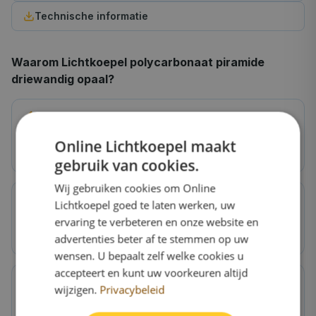
Technische informatie
Waarom
Lichtkoepel polycarbonaat piramide
driewandig opaal
?
Extra isolatie
Online Lichtkoepel maakt
U-waarde ~2,0 W/m²K, bespaart op energiekosten
gebruik van cookies.
Wij gebruiken cookies om Online
Lichtkoepel goed te laten werken, uw
Hagelbestendig
ervaring te verbeteren en onze website en
Polycarbonaat is 250x sterker dan glas
advertenties beter af te stemmen op uw
wensen. U bepaalt zelf welke cookies u
accepteert en kunt uw voorkeuren altijd
wijzigen.
Privacybeleid
Voor woningen