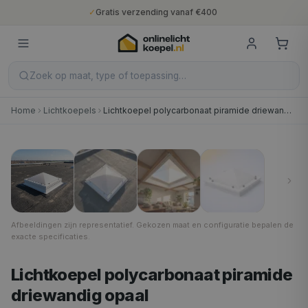
✓
Gratis verzending vanaf €400
✓
Binnen 5 werkdagen geleverd
✓
10 jaar fabrieksgarantie
✓
Nederlandse productie
✓
Gratis verzending vanaf €400
Zoek op maat, type of toepassing…
Home
Lichtkoepels
Lichtkoepel polycarbonaat piramide driewandig opaal
40 × 40 cm
1
/
4
Afbeeldingen zijn representatief. Gekozen maat en configuratie bepalen de
exacte specificaties.
Lichtkoepel polycarbonaat piramide
driewandig opaal