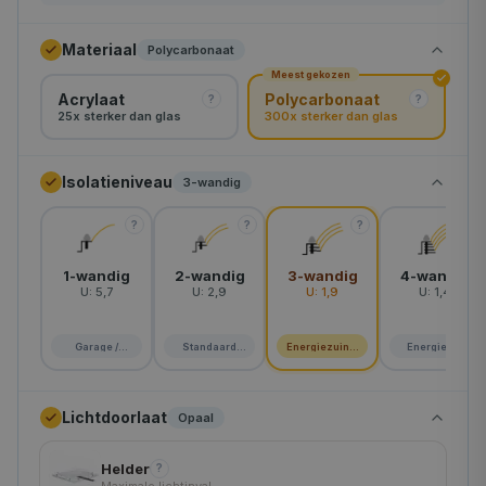
90×120 cm
Materiaal
Polycarbonaat
Meest gekozen
90×150 cm
Acrylaat
Polycarbonaat
?
?
25x sterker dan glas
300x sterker dan glas
120×120 cm
90×180 cm
Isolatieniveau
3-wandig
130×130 cm
?
?
?
?
120×150 cm
1-wandig
2-wandig
3-wandig
4-wandig
U:
5,7
U:
2,9
U:
1,9
U:
1,4
100×200 cm
120×180 cm
Garage /
Standaard
Energiezuinig
Energie A+
schuur
woning
huis
150×150 cm
Lichtdoorlaat
Opaal
120×210 cm
Helder
?
160×160 cm
Maximale lichtinval