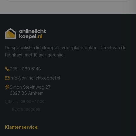
De specialist in lichtkoepels voor platte daken. Direct van de
fabrikant, met 10 jaar garantie.
085 - 060 6148
info@onlinelichtkoepel.nl
Simon Stevinweg 27
6827 BS Arnhem
Ma-vr 08:00 - 17:00
KvK: 97600008
Klantenservice