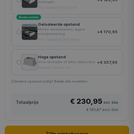
woningen
PVC Opstand SF16 Schuin
Beste isolatie
Geïsoleerde opstand
Minder warmteverlies, lagere
+
€ 170,95
energierekening
PVC Opstand RO16EP Recht
Hoge opstand
+
€ 357,95
Voor renovatie of dikke dakisolatie
Polyester Opstand E30
Andere opstand nodig? Bekijk alle modellen
€ 230,95
Totaalprijs
incl. btw
€ 190,87
excl. btw