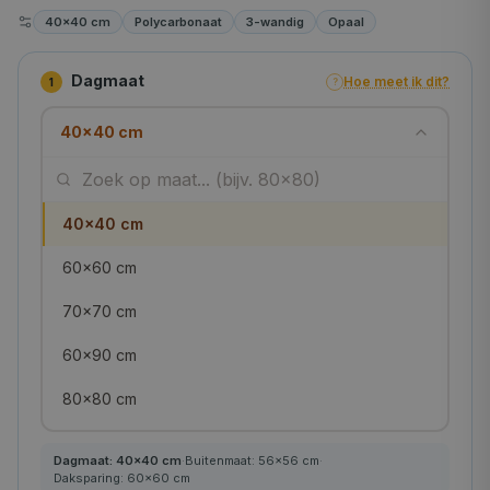
40×40 cm
Polycarbonaat
3-wandig
Opaal
Dagmaat
Hoe meet ik dit?
1
?
40×40 cm
40×40 cm
60×60 cm
70×70 cm
60×90 cm
80×80 cm
90×90 cm
Dagmaat:
40
×
40
cm
·
Buitenmaat:
56
×
56
cm
·
Daksparing:
60
×
60
cm
100×100 cm