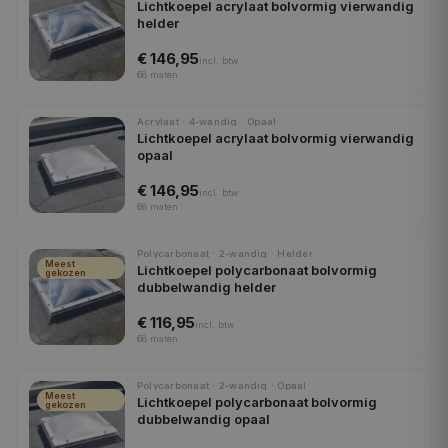
Lichtkoepel acrylaat bolvormig vierwandig
helder
€ 146,95
incl.
btw
68
maten
Acrylaat · 4-wandig · Opaal
Lichtkoepel acrylaat bolvormig vierwandig
opaal
€ 146,95
incl.
btw
68
maten
Polycarbonaat · 2-wandig · Helder
Meest
Lichtkoepel polycarbonaat bolvormig
gekozen
dubbelwandig helder
€ 116,95
incl.
btw
68
maten
Polycarbonaat · 2-wandig · Opaal
Meest
Lichtkoepel polycarbonaat bolvormig
gekozen
dubbelwandig opaal