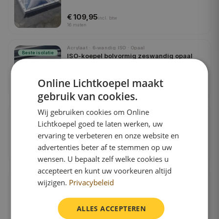
€ 109,95
incl.
btw
16
maten
Acrylaat · 6-wandig ISO · Opaal
Beste isolatie
ISO-koepel bolvormig zeswandig opaal
Online Lichtkoepel maakt
€ 155,95
incl.
btw
16
maten
gebruik van cookies.
Wij gebruiken cookies om Online
Polycarbonaat · 6-wandig ISO · Helder
Beste isolatie
ISO-koepel polycarbonaat bolvormig
Lichtkoepel goed te laten werken, uw
zeswandig helder
ervaring te verbeteren en onze website en
€ 184,95
advertenties beter af te stemmen op uw
incl.
btw
25
maten
wensen. U bepaalt zelf welke cookies u
accepteert en kunt uw voorkeuren altijd
Polycarbonaat · 6-wandig ISO · Opaal
wijzigen.
Privacybeleid
Beste isolatie
ISO-koepel polycarbonaat bolvormig
zeswandig opaal
ALLES ACCEPTEREN
€ 184,95
incl.
btw
25
maten