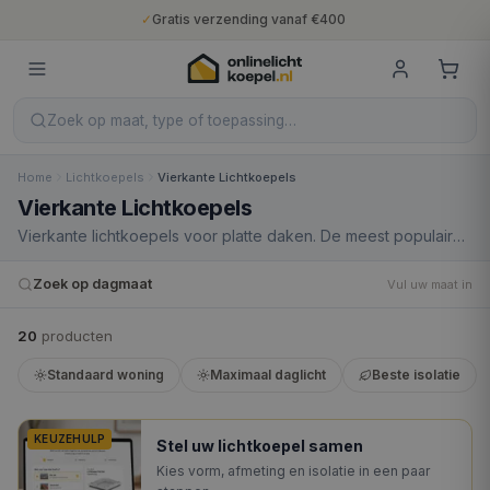
✓
Gratis verzending vanaf €400
✓
Binnen 5 werkdagen geleverd
✓
10 jaar fabrieksgarantie
✓
Nederlandse productie
✓
Gratis verzending vanaf €400
Zoek op maat, type of toepassing…
Home
Lichtkoepels
Vierkante Lichtkoepels
Vierkante Lichtkoepels
Vierkante lichtkoepels voor platte daken. De meest populaire
vorm voor woningen en uitbouwen. Beschikbaar in acrylaat en
polycarbonaat, helder of opaal, 1 tot 6-wandig.
Zoek op dagmaat
Vul uw maat in
20
product
en
Standaard woning
Maximaal daglicht
Beste isolatie
KEUZEHULP
Stel uw lichtkoepel samen
Kies vorm, afmeting en isolatie in een paar