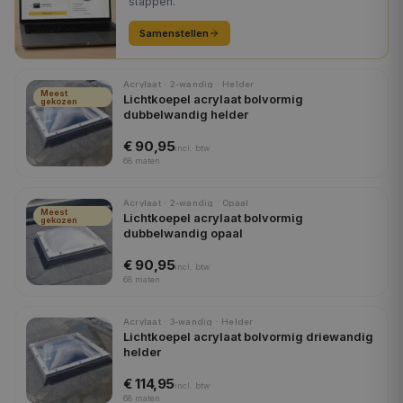
stappen.
Samenstellen
Acrylaat · 2-wandig · Helder
Meest
Lichtkoepel acrylaat bolvormig
gekozen
dubbelwandig helder
€ 90,95
incl.
btw
68
maten
Acrylaat · 2-wandig · Opaal
Meest
Lichtkoepel acrylaat bolvormig
gekozen
dubbelwandig opaal
€ 90,95
incl.
btw
68
maten
Acrylaat · 3-wandig · Helder
Lichtkoepel acrylaat bolvormig driewandig
helder
€ 114,95
incl.
btw
68
maten