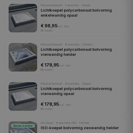
Polycarbonaat · 1-wandig · Opaal
Lichtkoepel polycarbonaat bolvormig
enkelwandig opaal
€ 98,95
incl.
btw
68
maten
Polycarbonaat · 4-wandig · Helder
Lichtkoepel polycarbonaat bolvormig
vierwandig helder
€ 178,95
incl.
btw
68
maten
Polycarbonaat · 4-wandig · Opaal
Lichtkoepel polycarbonaat bolvormig
vierwandig opaal
€ 178,95
incl.
btw
68
maten
Acrylaat · 6-wandig ISO · Helder
Beste isolatie
ISO-koepel bolvormig zeswandig helder