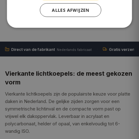
ALLES AFWIJZEN
·
Direct van de fabrikant
Gratis verzend
Nederlands fabricaat
Vierkante lichtkoepels: de meest gekozen
vorm
Vierkante lichtkoepels zijn de populairste keuze voor platte
daken in Nederland. De gelijke zijden zorgen voor een
symmetrische lichtinval en de compacte vorm past op
vrijwel elk dakoppervlak. Leverbaar in acrylaat en
polycarbonaat, helder of opaal, van enkelvoudig tot 6-
wandig ISO.