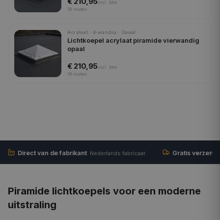
€ 210,95
incl.
btw
19
maten
Acrylaat · 4-wandig · Opaal
Lichtkoepel acrylaat piramide vierwandig
opaal
€ 210,95
incl.
btw
19
maten
·
Direct van de fabrikant
Gratis verzend
Nederlands fabricaat
Piramide lichtkoepels voor een moderne
uitstraling