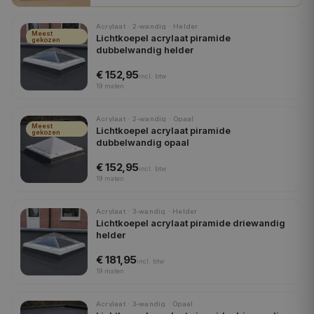
Acrylaat · 2-wandig · Helder
Meest
Lichtkoepel acrylaat piramide
gekozen
dubbelwandig helder
€ 152,95
incl.
btw
19
maten
Acrylaat · 2-wandig · Opaal
Meest
Lichtkoepel acrylaat piramide
gekozen
dubbelwandig opaal
€ 152,95
incl.
btw
19
maten
Acrylaat · 3-wandig · Helder
Lichtkoepel acrylaat piramide driewandig
helder
€ 181,95
incl.
btw
19
maten
Acrylaat · 3-wandig · Opaal