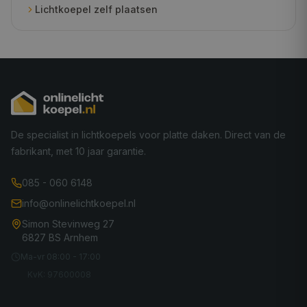
Lichtkoepel zelf plaatsen
De specialist in lichtkoepels voor platte daken. Direct van de
fabrikant, met 10 jaar garantie.
085 - 060 6148
info@onlinelichtkoepel.nl
Simon Stevinweg 27
6827 BS Arnhem
Ma-vr 08:00 - 17:00
KvK: 97600008