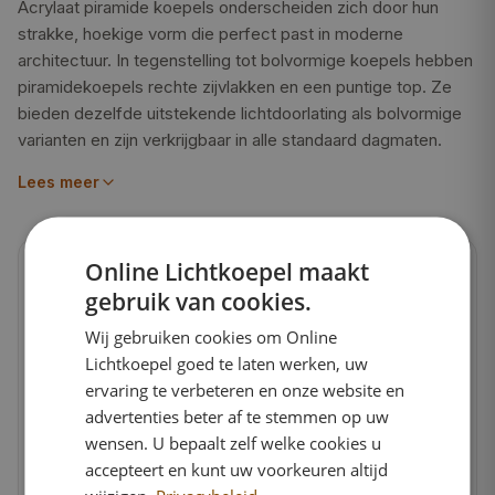
Acrylaat piramide koepels onderscheiden zich door hun
strakke, hoekige vorm die perfect past in moderne
architectuur. In tegenstelling tot bolvormige koepels hebben
piramidekoepels rechte zijvlakken en een puntige top. Ze
bieden dezelfde uitstekende lichtdoorlating als bolvormige
varianten en zijn verkrijgbaar in alle standaard dagmaten.
Lees meer
Online Lichtkoepel maakt
POPULAIRE DAGMATEN
gebruik van cookies.
Lichtkoepel
40×40 cm
Lichtkoepel
50×50 cm
Wij gebruiken cookies om Online
Lichtkoepel
60×60 cm
Lichtkoepel goed te laten werken, uw
ervaring te verbeteren en onze website en
Lichtkoepel
80×80 cm
advertenties beter af te stemmen op uw
Lichtkoepel
100×100 cm
wensen. U bepaalt zelf welke cookies u
Lichtkoepel
120×120 cm
accepteert en kunt uw voorkeuren altijd
Lichtkoepel
60×120 cm