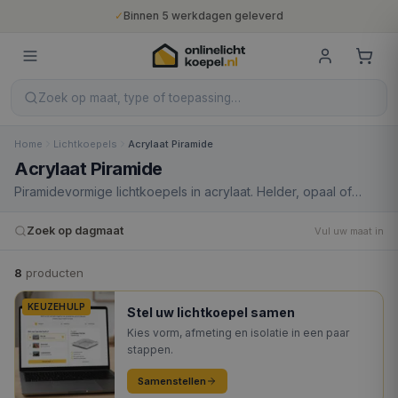
✓
Binnen 5 werkdagen geleverd
✓
10 jaar fabrieksgarantie
✓
Nederlandse productie
✓
Gratis verzending vanaf €400
Zoek op maat, type of toepassing…
Home
Lichtkoepels
Acrylaat Piramide
Acrylaat Piramide
Piramidevormige lichtkoepels in acrylaat. Helder, opaal of
heatstop. 1- tot 4-wandig.
Zoek op dagmaat
Vul uw maat in
8
product
en
KEUZEHULP
Stel uw lichtkoepel samen
Kies vorm, afmeting en isolatie in een paar
stappen.
Samenstellen