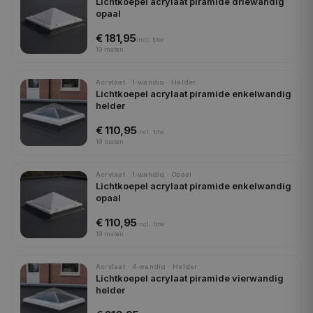
Lichtkoepel acrylaat piramide driewandig
opaal
€ 181,95
incl.
btw
19
maten
Acrylaat · 1-wandig · Helder
Lichtkoepel acrylaat piramide enkelwandig
helder
€ 110,95
incl.
btw
19
maten
Acrylaat · 1-wandig · Opaal
Lichtkoepel acrylaat piramide enkelwandig
opaal
€ 110,95
incl.
btw
19
maten
Acrylaat · 4-wandig · Helder
Lichtkoepel acrylaat piramide vierwandig
helder