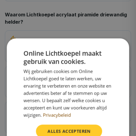
Waarom
Lichtkoepel acrylaat piramide driewandig
helder
?
Extra isolatie
Online Lichtkoepel maakt
U-waarde ~2,0 W/m²K, bespaart op energiekosten
gebruik van cookies.
Wij gebruiken cookies om Online
Lichtkoepel goed te laten werken, uw
Hagelbestendig
ervaring te verbeteren en onze website en
Polycarbonaat is 250x sterker dan glas
advertenties beter af te stemmen op uw
wensen. U bepaalt zelf welke cookies u
accepteert en kunt uw voorkeuren altijd
wijzigen.
Privacybeleid
Voor woningen
Ideaal voor keuken, woonkamer, slaapkamer
ALLES ACCEPTEREN