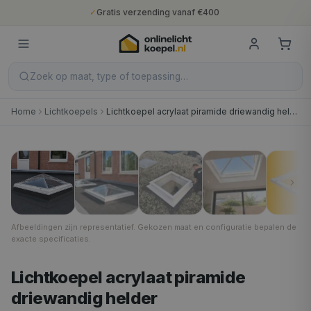
✓
Gratis verzending vanaf €400
✓
Binnen 5 werkdagen geleverd
✓
10 jaar fabrieksgarantie
✓
Nederlandse productie
✓
Gratis verzending vanaf €400
Zoek op maat, type of toepassing…
Home
Lichtkoepels
Lichtkoepel acrylaat piramide driewandig helder
40 × 40 cm
1
/
7
Afbeeldingen zijn representatief. Gekozen maat en configuratie bepalen de
exacte specificaties.
Lichtkoepel acrylaat piramide
driewandig helder