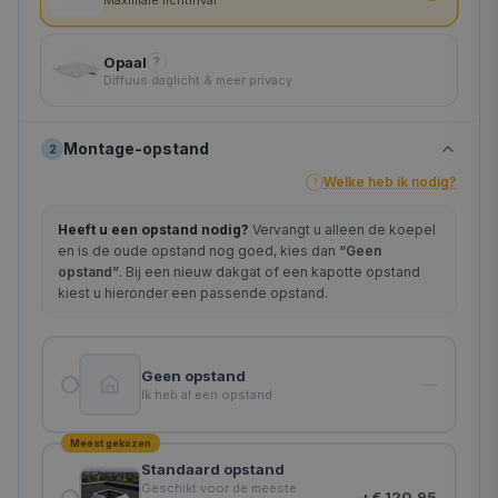
180×180 cm
Opaal
?
Diffuus daglicht & meer privacy
Montage-opstand
2
Welke heb ik nodig?
?
Heeft u een opstand nodig?
Vervangt u alleen de koepel
en is de oude opstand nog goed, kies dan
“Geen
opstand”
. Bij een nieuw dakgat of een kapotte opstand
kiest u hieronder een passende opstand.
Geen opstand
—
Ik heb al een opstand
Meest gekozen
Standaard opstand
Geschikt voor de meeste
+
€ 120,95