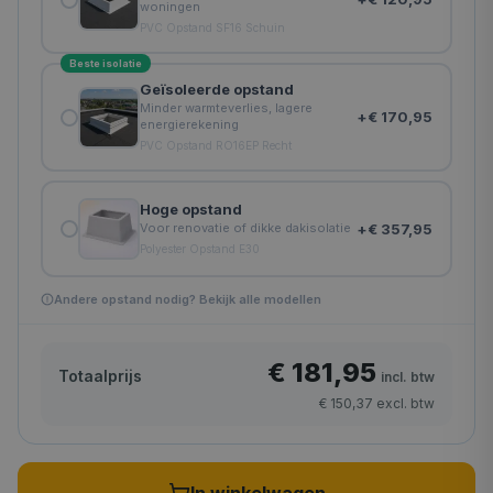
woningen
PVC Opstand SF16 Schuin
Beste isolatie
Geïsoleerde opstand
Minder warmteverlies, lagere
+
€ 170,95
energierekening
PVC Opstand RO16EP Recht
Hoge opstand
+
€ 357,95
Voor renovatie of dikke dakisolatie
Polyester Opstand E30
Andere opstand nodig? Bekijk alle modellen
€ 181,95
Totaalprijs
incl. btw
€ 150,37
excl. btw