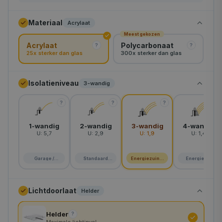
90×120 cm
Materiaal
Acrylaat
Meest gekozen
90×150 cm
Acrylaat
Polycarbonaat
?
?
25x sterker dan glas
300x sterker dan glas
120×120 cm
90×180 cm
Isolatieniveau
3-wandig
130×130 cm
?
?
?
?
120×150 cm
1-wandig
2-wandig
3-wandig
4-wandig
U:
5,7
U:
2,9
U:
1,9
U:
1,4
100×200 cm
120×180 cm
Garage /
Standaard
Energiezuinig
Energie A+
schuur
woning
huis
150×150 cm
Lichtdoorlaat
Helder
120×210 cm
Helder
?
160×160 cm
Maximale lichtinval