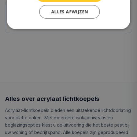
ALLES AFWIJZEN
OnlineLichtkoepel.nl kwaliteit
Direct van de fabriek, 10 jaar garantie
Alles over acrylaat lichtkoepels
Acrylaat-lichtkoepels bieden een uitstekende lichtdoorlating
voor platte daken. Met meerdere isolatieniveaus en
beglazingsopties kiest u de uitvoering die het beste past bij
uw woning of bedrijfspand. Alle koepels zijn geproduceerd