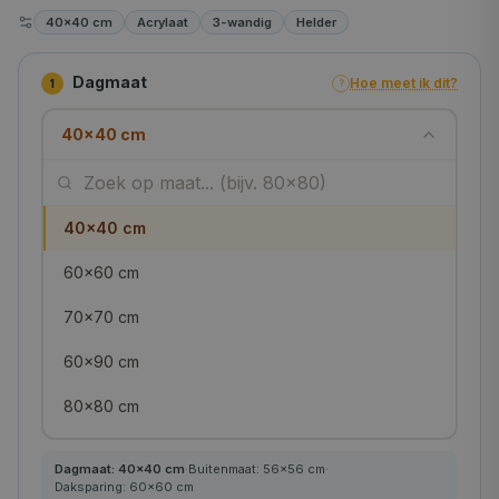
40×40 cm
Acrylaat
3-wandig
Helder
Dagmaat
Hoe meet ik dit?
1
?
40×40 cm
40×40 cm
60×60 cm
70×70 cm
60×90 cm
80×80 cm
90×90 cm
Dagmaat:
40
×
40
cm
·
Buitenmaat:
56
×
56
cm
·
Daksparing:
60
×
60
cm
100×100 cm