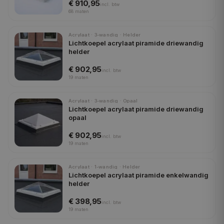
€ 910,95
incl.
btw
68
maten
Acrylaat · 3-wandig · Helder
Lichtkoepel acrylaat piramide driewandig
helder
€ 902,95
incl.
btw
19
maten
Acrylaat · 3-wandig · Opaal
Lichtkoepel acrylaat piramide driewandig
opaal
€ 902,95
incl.
btw
19
maten
Acrylaat · 1-wandig · Helder
Lichtkoepel acrylaat piramide enkelwandig
helder
€ 398,95
incl.
btw
19
maten