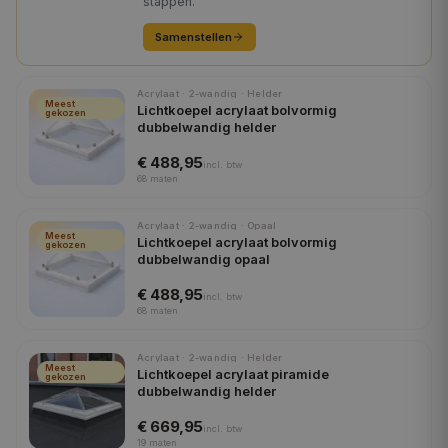
stappen.
Samenstellen
Acrylaat · 2-wandig · Helder
Meest
Lichtkoepel acrylaat bolvormig
gekozen
dubbelwandig helder
€ 488,95
incl.
btw
68
maten
Acrylaat · 2-wandig · Opaal
Meest
Lichtkoepel acrylaat bolvormig
gekozen
dubbelwandig opaal
€ 488,95
incl.
btw
68
maten
Acrylaat · 2-wandig · Helder
Meest
Lichtkoepel acrylaat piramide
gekozen
dubbelwandig helder
€ 669,95
incl.
btw
19
maten