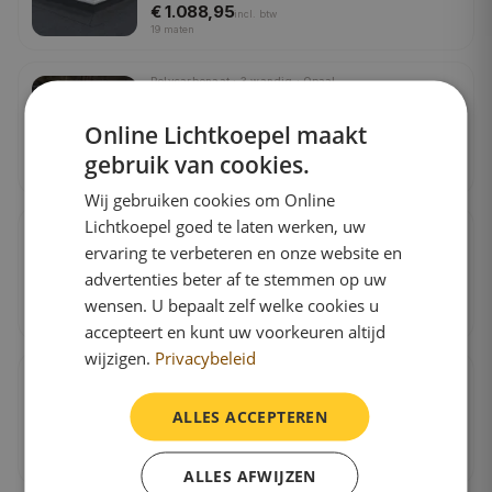
€ 1.088,95
incl.
btw
19
maten
Polycarbonaat · 3-wandig · Opaal
Lichtkoepel polycarbonaat piramide
driewandig opaal
Online Lichtkoepel maakt
€ 1.088,95
gebruik van cookies.
incl.
btw
19
maten
Wij gebruiken cookies om Online
Lichtkoepel goed te laten werken, uw
Polycarbonaat · 1-wandig · Helder
Lichtkoepel polycarbonaat piramide
ervaring te verbeteren en onze website en
enkelwandig helder
advertenties beter af te stemmen op uw
€ 561,95
wensen. U bepaalt zelf welke cookies u
incl.
btw
19
maten
accepteert en kunt uw voorkeuren altijd
wijzigen.
Privacybeleid
Polycarbonaat · 1-wandig · Opaal
Lichtkoepel polycarbonaat piramide
enkelwandig opaal
ALLES ACCEPTEREN
€ 561,95
incl.
btw
19
maten
ALLES AFWIJZEN