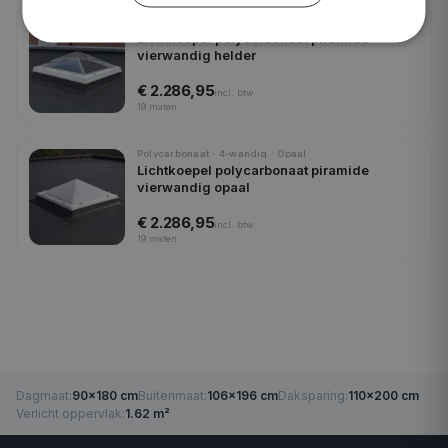
Polycarbonaat · 4-wandig · Helder
Lichtkoepel polycarbonaat piramide
vierwandig helder
€ 2.286,95
incl.
btw
19
maten
Polycarbonaat · 4-wandig · Opaal
Lichtkoepel polycarbonaat piramide
vierwandig opaal
€ 2.286,95
incl.
btw
19
maten
Dagmaat
:
90×180 cm
Buitenmaat
:
106×196 cm
Daksparing
:
110×200 cm
Verlicht oppervlak
:
1.62 m²