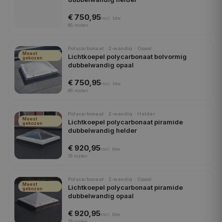
€ 750,95
incl.
btw
68
maten
Polycarbonaat · 2-wandig · Opaal
Meest
Lichtkoepel polycarbonaat bolvormig
gekozen
dubbelwandig opaal
€ 750,95
incl.
btw
68
maten
Polycarbonaat · 2-wandig · Helder
Meest
Lichtkoepel polycarbonaat piramide
gekozen
dubbelwandig helder
€ 920,95
incl.
btw
19
maten
Polycarbonaat · 2-wandig · Opaal
Meest
Lichtkoepel polycarbonaat piramide
gekozen
dubbelwandig opaal
€ 920,95
incl.
btw
19
maten