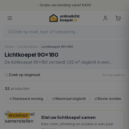
✓
Gratis verzending vanaf €400
✓
Binnen 5 werkdagen geleverd
✓
10 jaar fabrieksgarantie
✓
Nederlandse productie
✓
Gratis verzending vanaf €400
Zoek op maat, type of toepassing…
Home
Lichtkoepels
Lichtkoepel 90x180
Lichtkoepel 90x180
De lichtkoepel 90×180 cm biedt 1,62 m² daglicht in een
uitgesproken langwerpig formaat met een verhouding van 1:2.
Dit model creëert een lichtstraat-effect in smalle ruimtes: een
Zoek op dagmaat
Vul uw maat in
lange lichtlijn die de ruggengraat van een gang of aanbouw
volgt. Met een daksparing van 110×200 cm is dit een van de
32
product
en
grotere rechthoekige koepels die nog in smalle daken
passen.
Standaard woning
Maximaal daglicht
Beste isolatie
KEUZEHULP
Stel uw lichtkoepel samen
Kies vorm, afmeting en isolatie in een paar