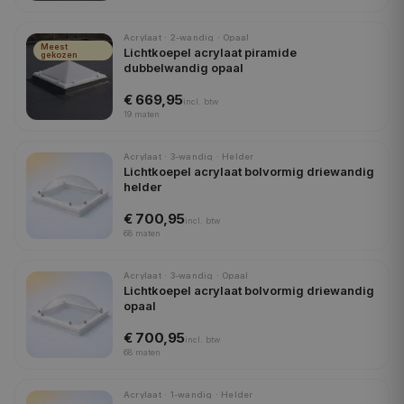
Acrylaat · 2-wandig · Opaal
Meest
Lichtkoepel acrylaat piramide
gekozen
dubbelwandig opaal
€ 669,95
incl.
btw
19
maten
Acrylaat · 3-wandig · Helder
Lichtkoepel acrylaat bolvormig driewandig
helder
€ 700,95
incl.
btw
68
maten
Acrylaat · 3-wandig · Opaal
Lichtkoepel acrylaat bolvormig driewandig
opaal
€ 700,95
incl.
btw
68
maten
Acrylaat · 1-wandig · Helder