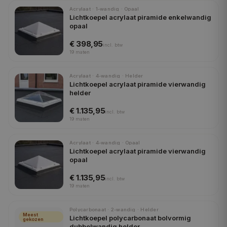
Acrylaat · 1-wandig · Opaal
Lichtkoepel acrylaat piramide enkelwandig
opaal
€ 398,95
incl.
btw
19
maten
Acrylaat · 4-wandig · Helder
Lichtkoepel acrylaat piramide vierwandig
helder
€ 1.135,95
incl.
btw
19
maten
Acrylaat · 4-wandig · Opaal
Lichtkoepel acrylaat piramide vierwandig
opaal
€ 1.135,95
incl.
btw
19
maten
Polycarbonaat · 2-wandig · Helder
Meest
Lichtkoepel polycarbonaat bolvormig
gekozen
dubbelwandig helder