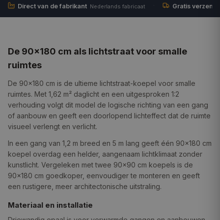
·
Direct van de fabrikant
Gratis verzend
Nederlands fabricaat
De 90×180 cm als lichtstraat voor smalle
ruimtes
De 90×180 cm is de ultieme lichtstraat-koepel voor smalle
ruimtes. Met 1,62 m² daglicht en een uitgesproken 1:2
verhouding volgt dit model de logische richting van een gang
of aanbouw en geeft een doorlopend lichteffect dat de ruimte
visueel verlengt en verlicht.
In een gang van 1,2 m breed en 5 m lang geeft één 90×180 cm
koepel overdag een helder, aangenaam lichtklimaat zonder
kunstlicht. Vergeleken met twee 90×90 cm koepels is de
90×180 cm goedkoper, eenvoudiger te monteren en geeft
een rustigere, meer architectonische uitstraling.
Materiaal en installatie
Driewandig opaal is voor verwarmde gangen en aanbouwen