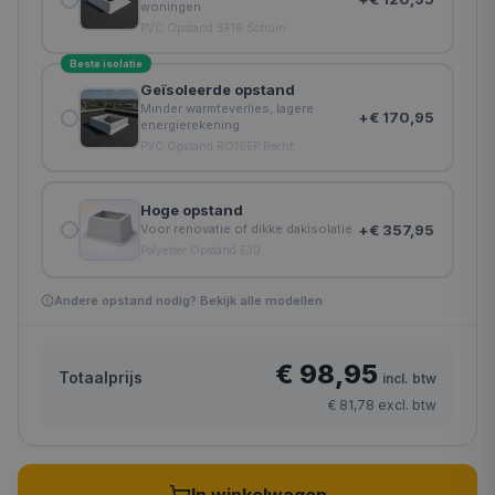
woningen
PVC Opstand SF16 Schuin
Beste isolatie
Geïsoleerde opstand
Minder warmteverlies, lagere
+
€ 170,95
energierekening
PVC Opstand RO16EP Recht
Hoge opstand
+
€ 357,95
Voor renovatie of dikke dakisolatie
Polyester Opstand E30
Andere opstand nodig? Bekijk alle modellen
€ 98,95
Totaalprijs
incl. btw
€ 81,78
excl. btw