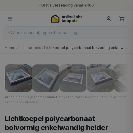
✓
Gratis verzending vanaf €400
✓
Binnen 5 werkdagen geleverd
✓
10 jaar fabrieksgarantie
✓
Nederlandse productie
✓
Gratis verzending vanaf €400
Zoek op maat, type of toepassing…
Home
Lichtkoepels
Lichtkoepel polycarbonaat bolvormig enkelwandig helder
30 × 30 cm
1
/
8
Afbeeldingen zijn representatief. Gekozen maat en configuratie bepalen de
exacte specificaties.
Lichtkoepel polycarbonaat
bolvormig enkelwandig helder