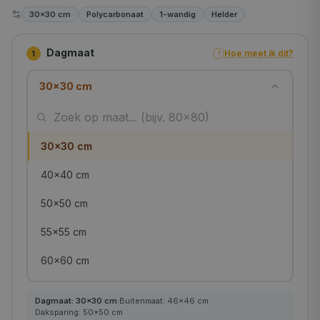
30×30 cm
Polycarbonaat
1-wandig
Helder
Dagmaat
Hoe meet ik dit?
1
?
30×30 cm
30×30 cm
40×40 cm
50×50 cm
55×55 cm
60×60 cm
70×70 cm
Dagmaat:
30
×
30
cm
·
Buitenmaat:
46
×
46
cm
·
Daksparing:
50
×
50
cm
75×75 cm