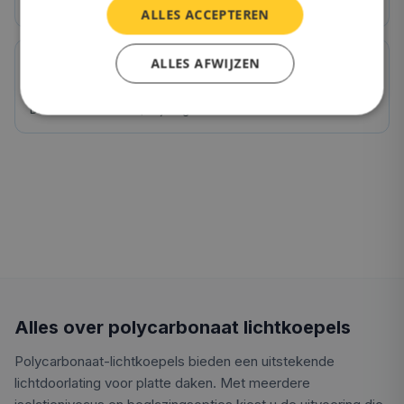
Ideaal voor keuken, woonkamer, slaapkamer
ALLES ACCEPTEREN
ALLES AFWIJZEN
OnlineLichtkoepel.nl kwaliteit
Direct van de fabriek, 10 jaar garantie
Alles over polycarbonaat lichtkoepels
Polycarbonaat-lichtkoepels bieden een uitstekende
lichtdoorlating voor platte daken. Met meerdere