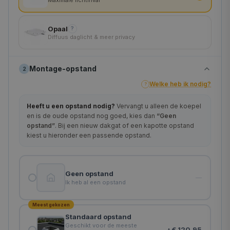
200×200 cm
Opaal
?
Diffuus daglicht & meer privacy
Montage-opstand
2
Welke heb ik nodig?
?
Heeft u een opstand nodig?
Vervangt u alleen de koepel
en is de oude opstand nog goed, kies dan
“Geen
opstand”
. Bij een nieuw dakgat of een kapotte opstand
kiest u hieronder een passende opstand.
Geen opstand
—
Ik heb al een opstand
Meest gekozen
Standaard opstand
Geschikt voor de meeste
+
€ 120,95