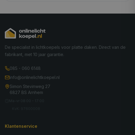
De specialist in lichtkoepels voor platte daken. Direct van de
fabrikant, met 10 jaar garantie.
085 - 060 6148
info@onlinelichtkoepel.nl
Simon Stevinweg 27
6827 BS Arnhem
Ma-vr 08:00 - 17:00
KvK: 97600008
Klantenservice