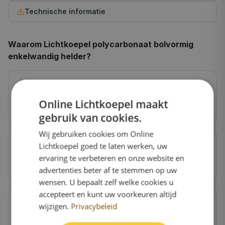
Technische informatie
Waarom
Lichtkoepel polycarbonaat bolvormig
enkelwandig helder
?
Extra isolatie
Online Lichtkoepel maakt
U-waarde ~5,7 W/m²K, bespaart op energiekosten
gebruik van cookies.
Wij gebruiken cookies om Online
Lichtkoepel goed te laten werken, uw
Hagelbestendig
ervaring te verbeteren en onze website en
Polycarbonaat is 250x sterker dan glas
advertenties beter af te stemmen op uw
wensen. U bepaalt zelf welke cookies u
accepteert en kunt uw voorkeuren altijd
wijzigen.
Privacybeleid
Voor woningen