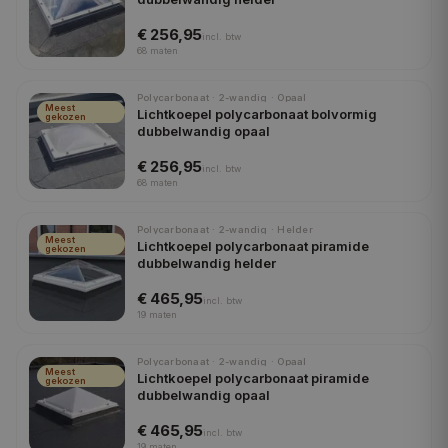
€ 256,95
incl.
btw
68
maten
Polycarbonaat · 2-wandig · Opaal
Meest
Lichtkoepel polycarbonaat bolvormig
gekozen
dubbelwandig opaal
€ 256,95
incl.
btw
68
maten
Polycarbonaat · 2-wandig · Helder
Meest
Lichtkoepel polycarbonaat piramide
gekozen
dubbelwandig helder
€ 465,95
incl.
btw
19
maten
Polycarbonaat · 2-wandig · Opaal
Meest
Lichtkoepel polycarbonaat piramide
gekozen
dubbelwandig opaal
€ 465,95
incl.
btw
19
maten