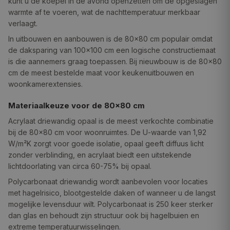
kunt u de koepel in de avond openzetten om de opgeslagen
warmte af te voeren, wat de nachttemperatuur merkbaar
verlaagt.
In uitbouwen en aanbouwen is de 80×80 cm populair omdat
de daksparing van 100×100 cm een logische constructiemaat
is die aannemers graag toepassen. Bij nieuwbouw is de 80×80
cm de meest bestelde maat voor keukenuitbouwen en
woonkamerextensies.
Materiaalkeuze voor de 80×80 cm
Acrylaat driewandig opaal is de meest verkochte combinatie
bij de 80×80 cm voor woonruimtes. De U-waarde van 1,92
W/m²K zorgt voor goede isolatie, opaal geeft diffuus licht
zonder verblinding, en acrylaat biedt een uitstekende
lichtdoorlating van circa 60-75% bij opaal.
Polycarbonaat driewandig wordt aanbevolen voor locaties
met hagelrisico, blootgestelde daken of wanneer u de langst
mogelijke levensduur wilt. Polycarbonaat is 250 keer sterker
dan glas en behoudt zijn structuur ook bij hagelbuien en
extreme temperatuurwisselingen.