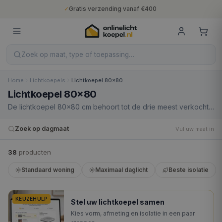
✓
Gratis verzending vanaf €400
✓
Binnen 5 werkdagen geleverd
✓
10 jaar fabrieksgarantie
✓
Nederlandse productie
✓
Gratis verzending vanaf €400
Zoek op maat, type of toepassing…
Home
Lichtkoepels
Lichtkoepel 80x80
Lichtkoepel 80x80
De lichtkoepel 80×80 cm behoort tot de drie meest verkochte
dagmaten in Nederland. Met 0,64 m² verlicht oppervlak brengt
dit formaat een substantiële hoeveelheid daglicht in een
Zoek op dagmaat
Vul uw maat in
woonkamer, keuken of aanbouw. De daksparing van 100×100
cm is precies 1 m² en daarmee een intuïtieve standaardmaat in
38
product
en
bouwplanningen. Aanbevolen voor: keukens, woonkamers,
uitbouwen en grotere slaapkamers.
Standaard woning
Maximaal daglicht
Beste isolatie
KEUZEHULP
Stel uw lichtkoepel samen
Kies vorm, afmeting en isolatie in een paar