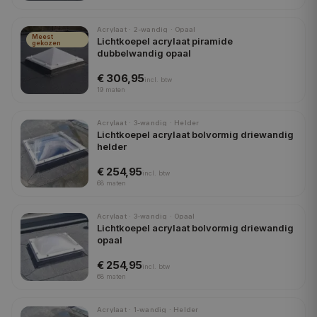
Acrylaat · 2-wandig · Opaal
Meest
Lichtkoepel acrylaat piramide
gekozen
dubbelwandig opaal
€ 306,95
incl.
btw
19
maten
Acrylaat · 3-wandig · Helder
Lichtkoepel acrylaat bolvormig driewandig
helder
€ 254,95
incl.
btw
68
maten
Acrylaat · 3-wandig · Opaal
Lichtkoepel acrylaat bolvormig driewandig
opaal
€ 254,95
incl.
btw
68
maten
Acrylaat · 1-wandig · Helder