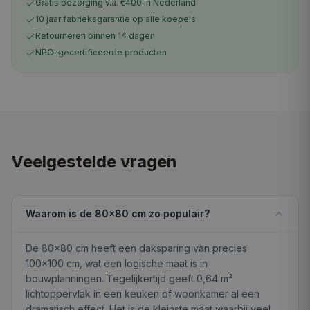
Gratis bezorging v.a. €400 in Nederland
10 jaar fabrieksgarantie op alle koepels
Retourneren binnen 14 dagen
NPO-gecertificeerde producten
Veelgestelde vragen
Waarom is de 80×80 cm zo populair?
De 80×80 cm heeft een daksparing van precies
100×100 cm, wat een logische maat is in
bouwplanningen. Tegelijkertijd geeft 0,64 m²
lichtoppervlak in een keuken of woonkamer al een
dramatisch effect. Het is de kleinste maat waarbij veel