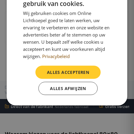
25
maten
gebruik van cookies.
Wij gebruiken cookies om Online
Polycarbonaat · 6-wandig ISO · Opaal
Beste isolatie
Lichtkoepel goed te laten werken, uw
ISO-koepel polycarbonaat bolvormig
zeswandig opaal
ervaring te verbeteren en onze website en
advertenties beter af te stemmen op uw
€ 435,95
incl.
btw
25
maten
wensen. U bepaalt zelf welke cookies u
accepteert en kunt uw voorkeuren altijd
wijzigen.
Privacybeleid
ALLES ACCEPTEREN
Dagmaat
:
80×80 cm
Buitenmaat
:
96×96 cm
Daksparing
:
100×100 cm
ALLES AFWIJZEN
Verlicht oppervlak
:
0.64 m²
·
Direct van de fabrikant
Gratis verzend
Nederlands fabricaat