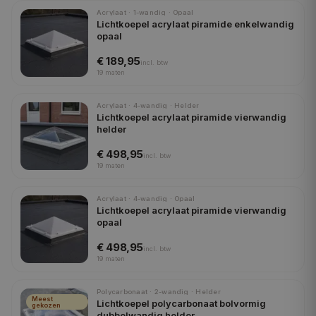
Acrylaat · 1-wandig · Opaal
Lichtkoepel acrylaat piramide enkelwandig
opaal
€ 189,95
incl.
btw
19
maten
Acrylaat · 4-wandig · Helder
Lichtkoepel acrylaat piramide vierwandig
helder
€ 498,95
incl.
btw
19
maten
Acrylaat · 4-wandig · Opaal
Lichtkoepel acrylaat piramide vierwandig
opaal
€ 498,95
incl.
btw
19
maten
Polycarbonaat · 2-wandig · Helder
Meest
Lichtkoepel polycarbonaat bolvormig
gekozen
dubbelwandig helder