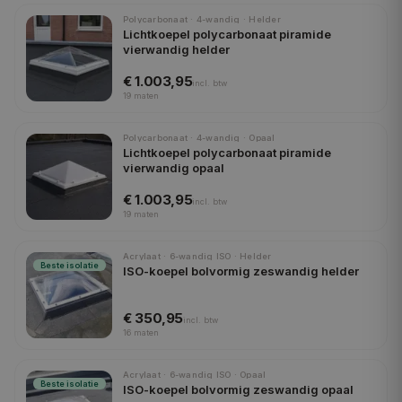
Polycarbonaat · 4-wandig · Helder
Lichtkoepel polycarbonaat piramide
vierwandig helder
€ 1.003,95
incl.
btw
19
maten
Polycarbonaat · 4-wandig · Opaal
Lichtkoepel polycarbonaat piramide
vierwandig opaal
€ 1.003,95
incl.
btw
19
maten
Acrylaat · 6-wandig ISO · Helder
Beste isolatie
ISO-koepel bolvormig zeswandig helder
€ 350,95
incl.
btw
16
maten
Acrylaat · 6-wandig ISO · Opaal
Beste isolatie
ISO-koepel bolvormig zeswandig opaal