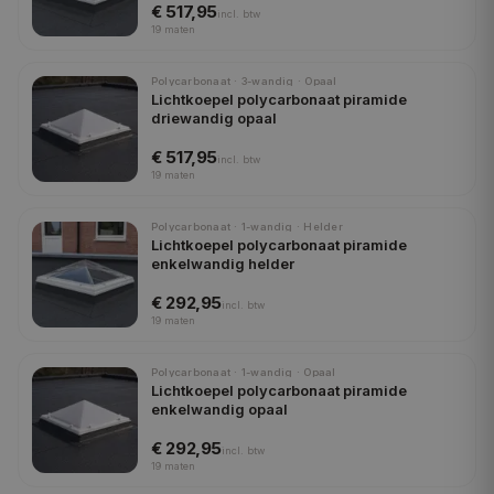
€ 517,95
incl.
btw
19
maten
Polycarbonaat · 3-wandig · Opaal
Lichtkoepel polycarbonaat piramide
driewandig opaal
€ 517,95
incl.
btw
19
maten
Polycarbonaat · 1-wandig · Helder
Lichtkoepel polycarbonaat piramide
enkelwandig helder
€ 292,95
incl.
btw
19
maten
Polycarbonaat · 1-wandig · Opaal
Lichtkoepel polycarbonaat piramide
enkelwandig opaal
€ 292,95
incl.
btw
19
maten