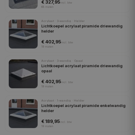
€ 327,95
incl.
btw
68
maten
Acrylaat · 3-wandig · Helder
Lichtkoepel acrylaat piramide driewandig
helder
€ 402,95
incl.
btw
19
maten
Acrylaat · 3-wandig · Opaal
Lichtkoepel acrylaat piramide driewandig
opaal
€ 402,95
incl.
btw
19
maten
Acrylaat · 1-wandig · Helder
Lichtkoepel acrylaat piramide enkelwandig
helder
€ 189,95
incl.
btw
19
maten