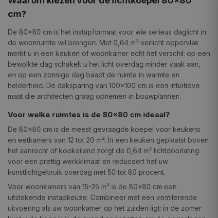
Waarom kiezen voor de lichtkoepel 80×80
cm?
De 80×80 cm is het instapformaat voor wie serieus daglicht in
de woonruimte wil brengen. Met 0,64 m² verlicht oppervlak
merkt u in een keuken of woonkamer echt het verschil: op een
bewolkte dag schakelt u het licht overdag minder vaak aan,
en op een zonnige dag baadt de ruimte in warmte en
helderheid. De daksparing van 100×100 cm is een intuïtieve
maat die architecten graag opnemen in bouwplannen.
Voor welke ruimtes is de 80×80 cm ideaal?
De 80×80 cm is de meest gevraagde koepel voor keukens
en eetkamers van 12 tot 20 m². In een keuken geplaatst boven
het aanrecht of kookeiland zorgt de 0,64 m² lichtdoorlating
voor een prettig werkklimaat en reduceert het uw
kunstlichtgebruik overdag met 50 tot 80 procent.
Voor woonkamers van 15-25 m² is de 80×80 cm een
uitstekende instapkeuze. Combineer met een ventilerende
uitvoering als uw woonkamer op het zuiden ligt: in de zomer