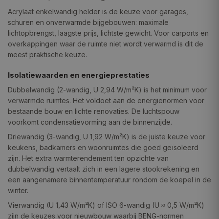
Acrylaat enkelwandig helder is de keuze voor garages,
schuren en onverwarmde bijgebouwen: maximale
lichtopbrengst, laagste prijs, lichtste gewicht. Voor carports en
overkappingen waar de ruimte niet wordt verwarmd is dit de
meest praktische keuze.
Isolatiewaarden en energieprestaties
Dubbelwandig (2-wandig, U 2,94 W/m²K) is het minimum voor
verwarmde ruimtes. Het voldoet aan de energienormen voor
bestaande bouw en lichte renovaties. De luchtspouw
voorkomt condensatievorming aan de binnenzijde.
Driewandig (3-wandig, U 1,92 W/m²K) is de juiste keuze voor
keukens, badkamers en woonruimtes die goed geïsoleerd
zijn. Het extra warmterendement ten opzichte van
dubbelwandig vertaalt zich in een lagere stookrekening en
een aangenamere binnentemperatuur rondom de koepel in de
winter.
Vierwandig (U 1,43 W/m²K) of ISO 6-wandig (U ≈ 0,5 W/m²K)
zijn de keuzes voor nieuwbouw waarbij BENG-normen