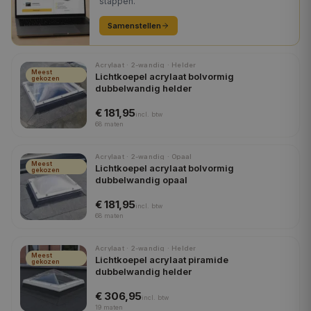
stappen.
Samenstellen
Acrylaat · 2-wandig · Helder
Meest
Lichtkoepel acrylaat bolvormig
gekozen
dubbelwandig helder
€ 181,95
incl.
btw
68
maten
Acrylaat · 2-wandig · Opaal
Meest
Lichtkoepel acrylaat bolvormig
gekozen
dubbelwandig opaal
€ 181,95
incl.
btw
68
maten
Acrylaat · 2-wandig · Helder
Meest
Lichtkoepel acrylaat piramide
gekozen
dubbelwandig helder
€ 306,95
incl.
btw
19
maten