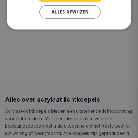
ALLES AFWIJZEN
OnlineLichtkoepel.nl kwaliteit
Direct van de fabriek, 10 jaar garantie
Alles over acrylaat lichtkoepels
Acrylaat-lichtkoepels bieden een uitstekende lichtdoorlating
voor platte daken. Met meerdere isolatieniveaus en
beglazingsopties kiest u de uitvoering die het beste past bij
uw woning of bedrijfspand. Alle koepels zijn geproduceerd