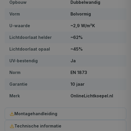
130×190 cm
Opbouw
Dubbelwandig
100×250 cm
Vorm
Bolvormig
120×210 cm
U-waarde
~2,9 W/m²K
160×160 cm
Lichtdoorlaat helder
~62%
100×280 cm
Lichtdoorlaat opaal
~45%
130×220 cm
UV-bestendig
Ja
130×230 cm
Norm
EN 1873
160×190 cm
Garantie
10 jaar
180×180 cm
Merk
OnlineLichtkoepel.nl
130×250 cm
Montagehandleiding
160×220 cm
Technische informatie
130×280 cm