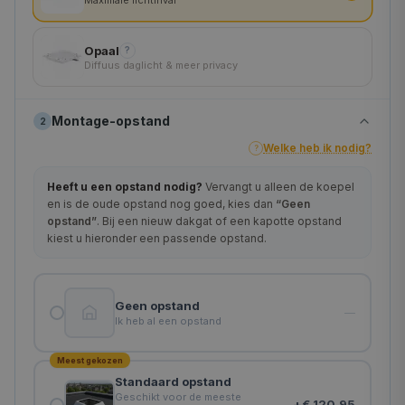
90×90 cm
Opaal
?
70×130 cm
Diffuus daglicht & meer privacy
75×125 cm
Montage-opstand
2
100×100 cm
Welke heb ik nodig?
?
80×130 cm
Heeft u een opstand nodig?
Vervangt u alleen de koepel
en is de oude opstand nog goed, kies dan
“Geen
60×180 cm
opstand”
. Bij een nieuw dakgat of een kapotte opstand
kiest u hieronder een passende opstand.
90×120 cm
105×105 cm
Geen opstand
—
110×110 cm
Ik heb al een opstand
80×160 cm
Meest gekozen
Standaard opstand
100×130 cm
Geschikt voor de meeste
+
€ 120,95