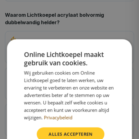
160×230 cm
Waarom
Lichtkoepel acrylaat bolvormig
dubbelwandig helder
?
160×250 cm
200×200 cm
Extra isolatie
160×280 cm
Online Lichtkoepel maakt
U-waarde ~2,9 W/m²K, bespaart op energiekosten
180×280 cm
gebruik van cookies.
Wij gebruiken cookies om Online
Lichtkoepel goed te laten werken, uw
Hagelbestendig
ervaring te verbeteren en onze website en
Polycarbonaat is 250x sterker dan glas
advertenties beter af te stemmen op uw
wensen. U bepaalt zelf welke cookies u
accepteert en kunt uw voorkeuren altijd
wijzigen.
Privacybeleid
Voor woningen
Ideaal voor keuken, woonkamer, slaapkamer
ALLES ACCEPTEREN