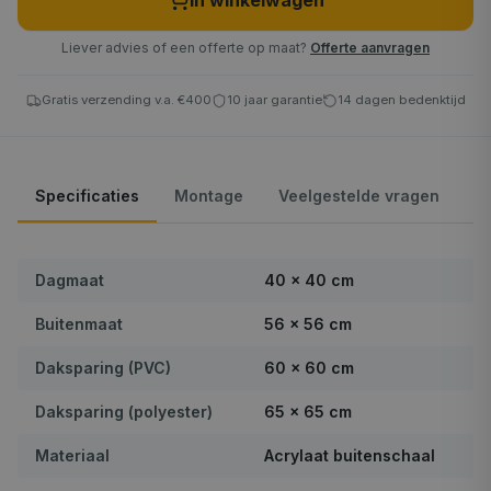
In winkelwagen
100×190 cm
Liever advies of een offerte op maat?
Offerte aanvragen
140×140 cm
Gratis verzending v.a. €400
80×250 cm
10 jaar garantie
14 dagen bedenktijd
100×200 cm
130×160 cm
Specificaties
Montage
Veelgestelde vragen
120×180 cm
100×220 cm
Dagmaat
40 × 40 cm
80×280 cm
Buitenmaat
56 × 56 cm
150×150 cm
Daksparing (PVC)
60 × 60 cm
100×230 cm
Daksparing (polyester)
65 × 65 cm
105×230 cm
Materiaal
Acrylaat buitenschaal