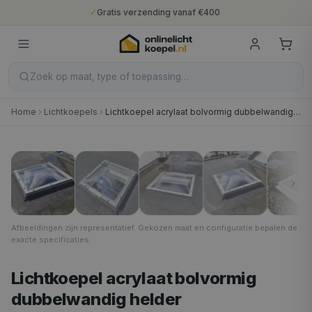
✓
Gratis verzending vanaf €400
✓
Binnen 5 werkdagen geleverd
✓
10 jaar fabrieksgarantie
✓
Nederlandse productie
✓
Gratis verzending vanaf €400
Zoek op maat, type of toepassing…
Home
Lichtkoepels
Lichtkoepel acrylaat bolvormig dubbelwandig helder
40 × 40 cm
1
/
8
Afbeeldingen zijn representatief. Gekozen maat en configuratie bepalen de
exacte specificaties.
Lichtkoepel acrylaat bolvormig
dubbelwandig helder