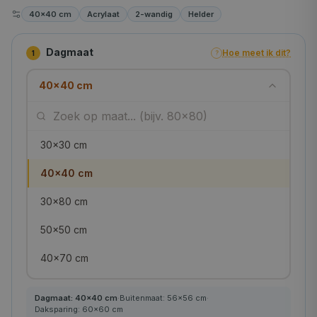
40×40 cm
Acrylaat
2-wandig
Helder
Dagmaat
Hoe meet ik dit?
1
?
40×40 cm
30×30 cm
40×40 cm
30×80 cm
50×50 cm
40×70 cm
55×55 cm
Dagmaat:
40
×
40
cm
·
Buitenmaat:
56
×
56
cm
·
Daksparing:
60
×
60
cm
60×60 cm