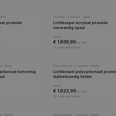
elder
Acrylaat · 4-wandig · Opaal
aat piramide
Lichtkoepel acrylaat piramide
r
vierwandig opaal
VANAF
€ 1.659,95
w
incl.
btw
19
maten beschikbaar
Meest gekozen
g · Opaal
Polycarbonaat · 2-wandig · Helder
carbonaat bolvormig
Lichtkoepel polycarbonaat pirami
aal
dubbelwandig helder
VANAF
€ 1.623,95
incl.
btw
19
maten beschikbaar
g · Helder
Polycarbonaat · 3-wandig · Opaal