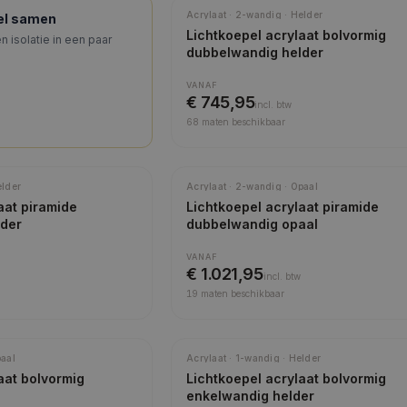
Meest gekozen
Acrylaat · 2-wandig · Helder
pel samen
Lichtkoepel acrylaat bolvormig
n isolatie in een paar
dubbelwandig helder
VANAF
€ 745,95
incl.
btw
68
maten beschikbaar
Meest gekozen
elder
Acrylaat · 2-wandig · Opaal
aat piramide
Lichtkoepel acrylaat piramide
lder
dubbelwandig opaal
VANAF
€ 1.021,95
incl.
btw
19
maten beschikbaar
paal
Acrylaat · 1-wandig · Helder
aat bolvormig
Lichtkoepel acrylaat bolvormig
enkelwandig helder