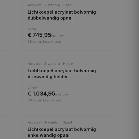
Meest gekozen
Acrylaat · 2-wandig · Opaal
Lichtkoepel acrylaat bolvormig
dubbelwandig opaal
VANAF
€ 745,95
incl.
btw
68
maten beschikbaar
Acrylaat · 3-wandig · Helder
Lichtkoepel acrylaat bolvormig
driewandig helder
VANAF
€ 1.034,95
incl.
btw
68
maten beschikbaar
Acrylaat · 1-wandig · Opaal
Lichtkoepel acrylaat bolvormig
enkelwandig opaal