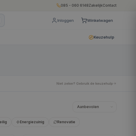
085 - 060 6148
Zakelijk
Contact
Inloggen
Winkelwagen
Keuzehulp
Niet zeker? Gebruik de keuzehulp
eilig
Energiezuinig
Renovatie