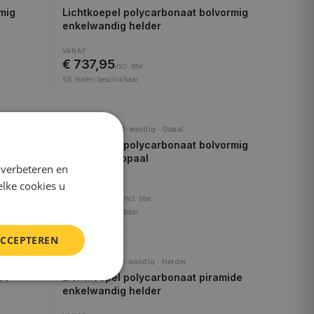
mig
Lichtkoepel polycarbonaat bolvormig
enkelwandig helder
VANAF
€ 737,95
incl.
btw
68
maten beschikbaar
Polycarbonaat · 4-wandig · Opaal
mig
Lichtkoepel polycarbonaat bolvormig
vierwandig opaal
 verbeteren en
elke cookies u
VANAF
€ 1.651,95
incl.
btw
68
maten beschikbaar
ACCEPTEREN
Polycarbonaat · 1-wandig · Helder
de
Lichtkoepel polycarbonaat piramide
enkelwandig helder