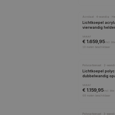
Acrylaat · 4-wandig · H
Lichtkoepel acryl
vierwandig helde
VANAF
€ 1.659,95
incl.
bt
19
maten beschikbaar
Meest gekozen
Polycarbonaat · 2-wandi
Lichtkoepel poly
dubbelwandig op
VANAF
€ 1.159,95
incl.
btw
68
maten beschikbaar
Polycarbonaat · 3-wandi