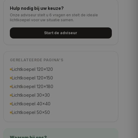
Hulp nodig bij uw keuze?
Onze adviseur stelt u 6 vragen en stelt de ideale
lichtkoepel voor uw situatie samen.
Start de adviseur
GERELATEERDE PAGINA'S
Lichtkoepel 120×120
Lichtkoepel 120×150
Lichtkoepel 120×180
Lichtkoepel 30×30
Lichtkoepel 40×40
Lichtkoepel 50×50
Waarom bij ons?