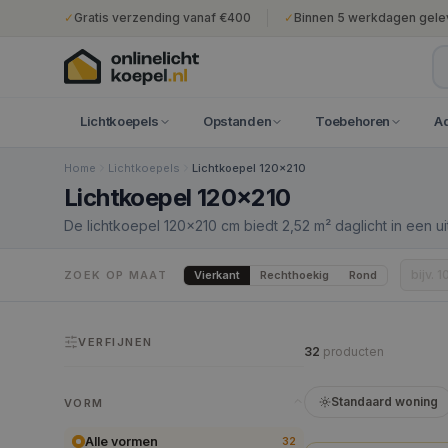
✓
Gratis verzending vanaf €400
✓
Binnen 5 werkdagen gele
Lichtkoepels
Opstanden
Toebehoren
A
Home
Lichtkoepels
Lichtkoepel 120x210
Lichtkoepel 120x210
De lichtkoepel 120×210 cm biedt 2,52 m² daglicht in een uit
model is bestemd voor premium residentiële projecten en
rechthoekige lichtopening het architectonisch concept b
Vierkant
Rechthoekig
Rond
ZOEK OP MAAT
vereist altijd professionele dakwerkzaamheden en constr
VERFIJNEN
32
product
en
Standaard woning
VORM
Alle vormen
32