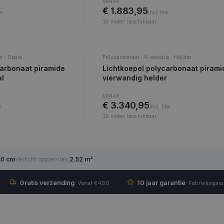
VANAF
€ 1.883,95
w
incl.
btw
19
maten beschikbaar
g · Opaal
Polycarbonaat · 4-wandig · Helder
carbonaat piramide
Lichtkoepel polycarbonaat pirami
al
vierwandig helder
VANAF
€ 3.340,95
w
incl.
btw
19
maten beschikbaar
30 cm
Verlicht oppervlak
:
2.52 m²
·
·
Gratis verzending
10 jaar garantie
Vanaf €400
Fabrieksgara