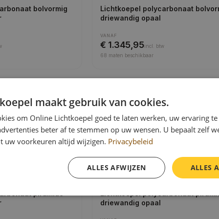
carbonaat bolvormig
Lichtkoepel polycarbonaat bolvor
r
driewandig opaal
VANAF
€ 1.345,95
w
incl.
btw
68
maten beschikbaar
g · Opaal
Polycarbonaat · 4-wandig · Helder
tkoepel maakt gebruik van cookies.
carbonaat bolvormig
Lichtkoepel polycarbonaat bolvor
al
vierwandig helder
kies om Online Lichtkoepel goed te laten werken, uw ervaring te
advertenties beter af te stemmen op uw wensen. U bepaalt zelf w
VANAF
€ 1.651,95
incl.
btw
t uw voorkeuren altijd wijzigen.
Privacybeleid
68
maten beschikbaar
ALLES AFWIJZEN
ALLES 
g · Helder
Polycarbonaat · 3-wandig · Opaal
carbonaat piramide
Lichtkoepel polycarbonaat pirami
r
driewandig opaal