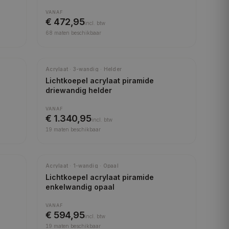
VANAF
€ 472,95
incl.
btw
68
maten beschikbaar
Acrylaat · 3-wandig · Helder
Lichtkoepel acrylaat piramide
driewandig helder
VANAF
€ 1.340,95
incl.
btw
19
maten beschikbaar
Acrylaat · 1-wandig · Opaal
Lichtkoepel acrylaat piramide
enkelwandig opaal
VANAF
€ 594,95
incl.
btw
19
maten beschikbaar