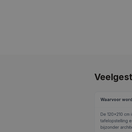
Veelgest
Waarvoor word
De 120×210 cm 
tafelopstelling 
bijzonder archit