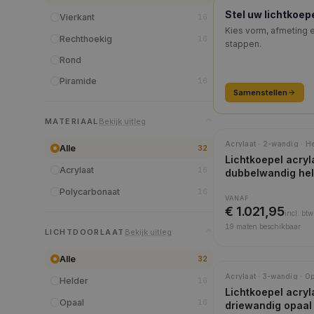
KEUZEHULP
Stel uw lichtkoe
Vierkant
16
Kies vorm, afmeting e
Rechthoekig
16
stappen.
Rond
Piramide
16
Samenstellen
MATERIAAL
Bekijk uitleg
Meest gekozen
Acrylaat · 2-wandig · H
Alle
32
Lichtkoepel acryl
Acrylaat
16
dubbelwandig he
Polycarbonaat
16
VANAF
€ 1.021,95
incl.
btw
19
maten beschikbaar
LICHTDOORLAAT
Bekijk uitleg
Alle
32
Acrylaat · 3-wandig · O
Helder
16
Lichtkoepel acryl
Opaal
16
driewandig opaal