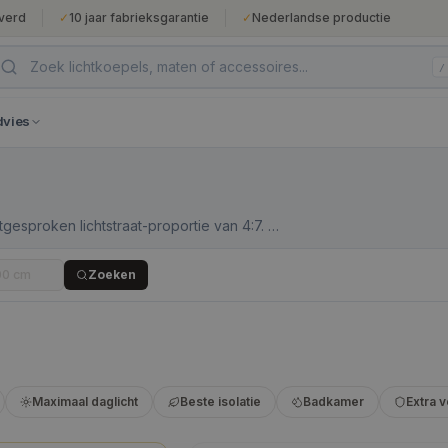
verd
✓
10 jaar fabrieksgarantie
✓
Nederlandse productie
/
dvies
gesproken lichtstraat-proportie van 4:7. Dit
 commerciële ruimtes waarbij een grote
epaalt. De daksparing van 140×230 cm
Zoeken
uctieve beoordeling.
Maximaal daglicht
Beste isolatie
Badkamer
Extra v