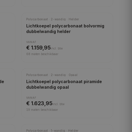
Meest gekozen
Polycarbonaat · 2-wandig · Helder
Lichtkoepel polycarbonaat bolvormig
dubbelwandig helder
VANAF
€ 1.159,95
incl.
btw
68
maten beschikbaar
Meest gekozen
Polycarbonaat · 2-wandig · Opaal
de
Lichtkoepel polycarbonaat piramide
dubbelwandig opaal
VANAF
€ 1.623,95
incl.
btw
19
maten beschikbaar
Polycarbonaat · 1-wandig · Helder