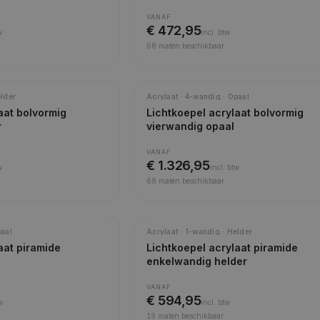
VANAF
€ 472,95
w
incl.
btw
68
maten beschikbaar
elder
Acrylaat · 4-wandig · Opaal
aat bolvormig
Lichtkoepel acrylaat bolvormig
r
vierwandig opaal
VANAF
€ 1.326,95
w
incl.
btw
68
maten beschikbaar
paal
Acrylaat · 1-wandig · Helder
aat piramide
Lichtkoepel acrylaat piramide
enkelwandig helder
VANAF
€ 594,95
w
incl.
btw
19
maten beschikbaar