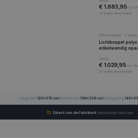
VANAF
€ 1.883,95
incl.
bt
19
maten beschikbaar
Polycarbonaat · 1-wandi
Lichtkoepel poly
enkelwandig opa
VANAF
€ 1.029,95
incl.
bt
19
maten beschikbaar
Dagmaat
:
120×210 cm
Buitenmaat
:
136×226 cm
Daksparing
:
140×2
Direct van de fabrikant
Nederlands fabricaat