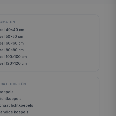
AGMATEN
pel
40x40
cm
pel
50x50
cm
pel
60x60
cm
pel
80x80
cm
pel
100x100
cm
pel
120x120
cm
 CATEGORIEËN
tkoepels
lichtkoepels
onaat lichtkoepels
wandige koepels