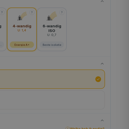
?
?
?
g
4-wandig
6-wandig
U:
1,4
ISO
U:
0,7
ig
Energie A+
Beste isolatie
Welke heb ik nodig?