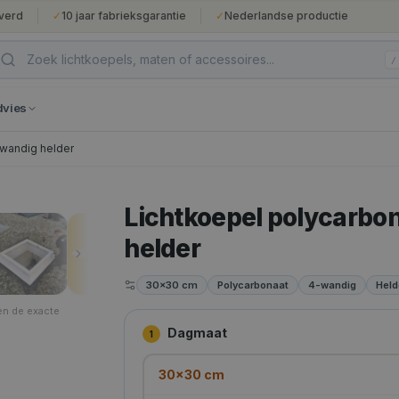
verd
✓
10 jaar fabrieksgarantie
✓
Nederlandse productie
/
dvies
rwandig helder
Lichtkoepel polycarbo
helder
30×30 cm
Polycarbonaat
4-wandig
Held
en de exacte
Dagmaat
1
30×30 cm