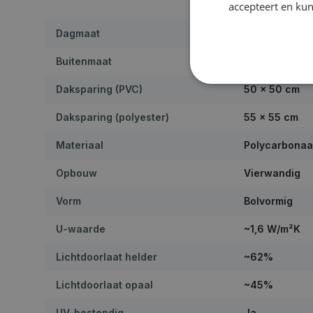
accepteert en kun
Dagmaat
30 × 30 cm
Buitenmaat
46 × 46 cm
Daksparing (PVC)
50 × 50 cm
Daksparing (polyester)
55 × 55 cm
Materiaal
Polycarbonaa
Opbouw
Vierwandig
Vorm
Bolvormig
U-waarde
~1,6 W/m²K
Lichtdoorlaat helder
~62%
Lichtdoorlaat opaal
~45%
UV-bestendig
Ja