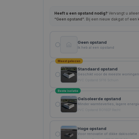
Heeft u een opstand nodig?
Vervangt u allee
“Geen opstand”
. Bij een nieuw dakgat of een
Geen opstand
Ik heb al een opstand
Meest gekozen
Standaard opstand
Geschikt voor de meeste woninge
PVC Opstand SF16 Schuin
Beste isolatie
Geïsoleerde opstand
Minder warmteverlies, lagere energ
PVC Opstand RO16EP Recht
Hoge opstand
Voor renovatie of dikke dakisolatie