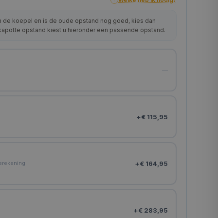
?
n de koepel en is de oude opstand nog goed, kies dan
 kapotte opstand kiest u hieronder een passende opstand.
—
+
€ 115,95
n
+
€ 164,95
ierekening
+
€ 283,95