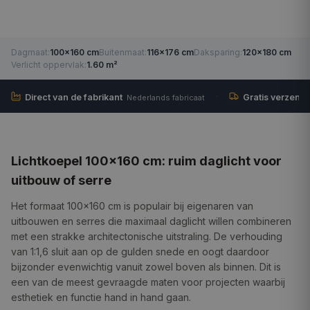
Dagmaat
:
100×160 cm
Buitenmaat
:
116×176 cm
Daksparing
:
120×180 cm
Verlicht oppervlak
:
1.60 m²
·
Direct van de fabrikant
Gratis verzend
Nederlands fabricaat
Lichtkoepel 100×160 cm: ruim daglicht voor
uitbouw of serre
Het formaat 100×160 cm is populair bij eigenaren van
uitbouwen en serres die maximaal daglicht willen combineren
met een strakke architectonische uitstraling. De verhouding
van 1:1,6 sluit aan op de gulden snede en oogt daardoor
bijzonder evenwichtig vanuit zowel boven als binnen. Dit is
een van de meest gevraagde maten voor projecten waarbij
esthetiek en functie hand in hand gaan.