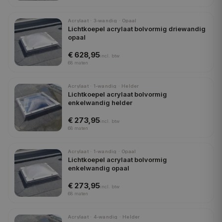
Acrylaat · 3-wandig · Opaal
Lichtkoepel acrylaat bolvormig driewandig
opaal
€ 628,95
incl.
btw
68
maten
Acrylaat · 1-wandig · Helder
Lichtkoepel acrylaat bolvormig
enkelwandig helder
€ 273,95
incl.
btw
68
maten
Acrylaat · 1-wandig · Opaal
Lichtkoepel acrylaat bolvormig
enkelwandig opaal
€ 273,95
incl.
btw
68
maten
Acrylaat · 4-wandig · Helder