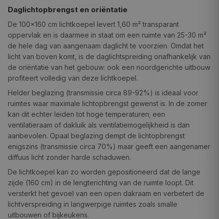
Daglichtopbrengst en oriëntatie
De 100×160 cm lichtkoepel levert 1,60 m² transparant
oppervlak en is daarmee in staat om een ruimte van 25-30 m²
de hele dag van aangenaam daglicht te voorzien. Omdat het
licht van boven komt, is de daglichtspreiding onafhankelijk van
de oriëntatie van het gebouw: ook een noordgerichte uitbouw
profiteert volledig van deze lichtkoepel.
Helder beglazing (transmissie circa 89-92%) is ideaal voor
ruimtes waar maximale lichtopbrengst gewenst is. In de zomer
kan dit echter leiden tot hoge temperaturen; een
ventilatieraam of dakluik als ventilatiemogelijkheid is dan
aanbevolen. Opaal beglazing dempt de lichtopbrengst
enigszins (transmissie circa 70%) maar geeft een aangenamer
diffuus licht zonder harde schaduwen.
De lichtkoepel kan zo worden gepositioneerd dat de lange
zijde (160 cm) in de lengterichting van de ruimte loopt. Dit
versterkt het gevoel van een open dakraam en verbetert de
lichtverspreiding in langwerpige ruimtes zoals smalle
uitbouwen of bijkeukens.