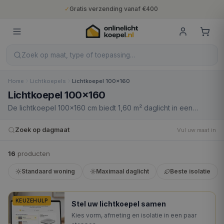
✓
Gratis verzending vanaf €400
✓
Binnen 5 werkdagen geleverd
✓
10 jaar fabrieksgarantie
✓
Nederlandse productie
✓
Gratis verzending vanaf €400
Zoek op maat, type of toepassing…
Home
Lichtkoepels
Lichtkoepel 100x160
Lichtkoepel 100x160
De lichtkoepel 100×160 cm biedt 1,60 m² daglicht in een
elegant rechthoekig formaat dat uitstekend past op
uitbouwen, serres en lichtstraten. De breedte van 100 cm is
Zoek op dagmaat
Vul uw maat in
een veelgekozen standaard voor moderne architectuur, terwijl
de lengte van 160 cm zorgt voor een uitstraling die
16
product
en
vergelijkbaar is met een groot dakraam. Met een daksparing
van 120×180 cm sluit dit formaat naadloos aan op gebruikelijke
Standaard woning
Maximaal daglicht
Beste isolatie
stramienafstanden.
KEUZEHULP
Stel uw lichtkoepel samen
Kies vorm, afmeting en isolatie in een paar