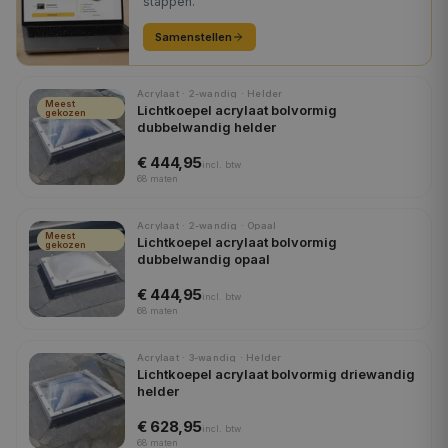
stappen.
Samenstellen
Acrylaat · 2-wandig · Helder
Meest
Lichtkoepel acrylaat bolvormig
gekozen
dubbelwandig helder
€ 444,95
incl.
btw
68
maten
Acrylaat · 2-wandig · Opaal
Meest
Lichtkoepel acrylaat bolvormig
gekozen
dubbelwandig opaal
€ 444,95
incl.
btw
68
maten
Acrylaat · 3-wandig · Helder
Lichtkoepel acrylaat bolvormig driewandig
helder
€ 628,95
incl.
btw
68
maten