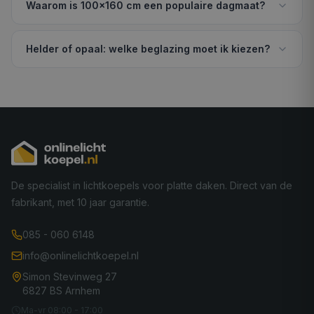
Waarom is 100×160 cm een populaire dagmaat?
Helder of opaal: welke beglazing moet ik kiezen?
De specialist in lichtkoepels voor platte daken. Direct van de
fabrikant, met 10 jaar garantie.
085 - 060 6148
info@onlinelichtkoepel.nl
Simon Stevinweg 27
6827 BS Arnhem
Ma-vr 08:00 - 17:00