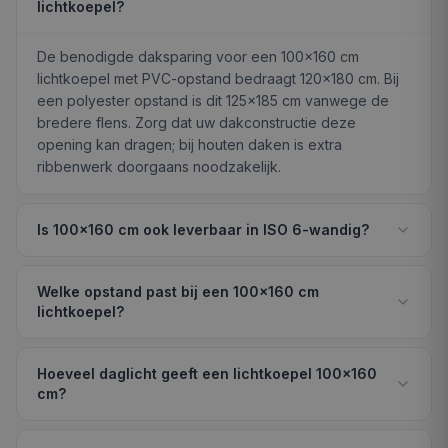
lichtkoepel?
om twee 100×160 cm koepels naast elkaar te plaatsen met een
tussenribstuk. Dit geeft een totaal daglichtoppervlak van 3,20
m² bij een gecombineerde daksparing van 240×180 cm.
De benodigde daksparing voor een 100×160 cm
lichtkoepel met PVC-opstand bedraagt 120×180 cm. Bij
een polyester opstand is dit 125×185 cm vanwege de
bredere flens. Zorg dat uw dakconstructie deze
ZIE OOK
opening kan dragen; bij houten daken is extra
Lichtkoepel 100×100 cm
Lichtkoepel 100×130 cm
ribbenwerk doorgaans noodzakelijk.
Lichtkoepel 100×150 cm
Lichtkoepel 100×190 cm
Lichtkoepel 100×200 cm
Lichtkoepel 160×160 cm
Is 100×160 cm ook leverbaar in ISO 6-wandig?
Lichtkoepel 130×160 cm
Lichtkoepel 30×30 cm
Welke opstand past bij een 100×160 cm
Plat Dak
Met Opstand
Met Ventilatie
lichtkoepel?
Hoeveel daglicht geeft een lichtkoepel 100×160
cm?