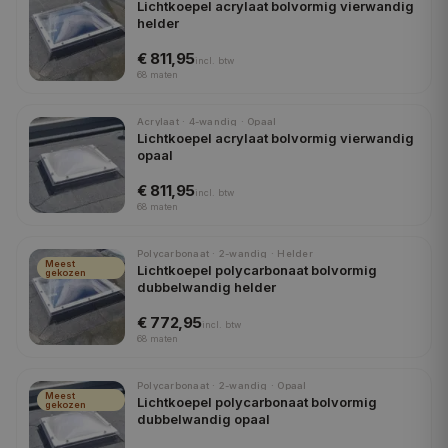
Lichtkoepel acrylaat bolvormig vierwandig
helder
€ 811,95
incl.
btw
68
maten
Acrylaat · 4-wandig · Opaal
Lichtkoepel acrylaat bolvormig vierwandig
opaal
€ 811,95
incl.
btw
68
maten
Polycarbonaat · 2-wandig · Helder
Meest
Lichtkoepel polycarbonaat bolvormig
gekozen
dubbelwandig helder
€ 772,95
incl.
btw
68
maten
Polycarbonaat · 2-wandig · Opaal
Meest
Lichtkoepel polycarbonaat bolvormig
gekozen
dubbelwandig opaal