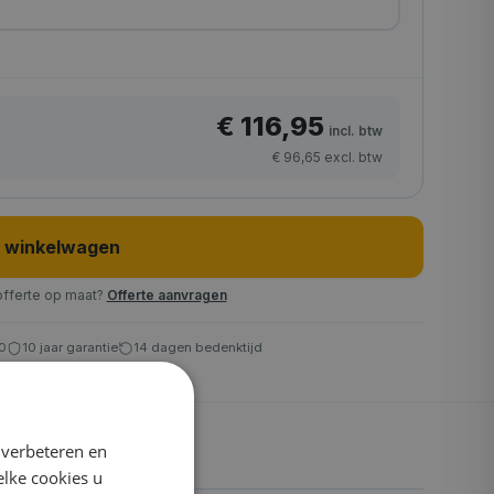
€ 116,95
incl. btw
€ 96,65
excl. btw
n winkelwagen
offerte op maat?
Offerte aanvragen
00
10 jaar garantie
14 dagen bedenktijd
 verbeteren en
elke cookies u