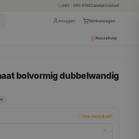
085 - 060 6148
Zakelijk
Contact
Inloggen
Winkelwagen
Keuzehulp
naat bolvormig dubbelwandig
er
Hoe meet ik dit?
?