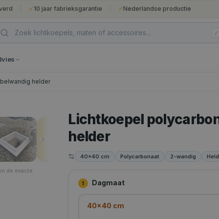
verd
✓
10 jaar fabrieksgarantie
✓
Nederlandse productie
/
dvies
bbelwandig helder
Lichtkoepel polycarbo
helder
40×40 cm
Polycarbonaat
2-wandig
Held
en de exacte
Dagmaat
1
40×40 cm