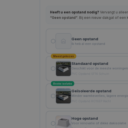
Heeft u een opstand nodig?
Vervangt u allee
“Geen opstand”
. Bij een nieuw dakgat of een
Geen opstand
Ik heb al een opstand
Meest gekozen
Standaard opstand
Geschikt voor de meeste woninge
PVC Opstand SF16 Schuin
Beste isolatie
Geïsoleerde opstand
Minder warmteverlies, lagere energ
PVC Opstand RO16EP Recht
Hoge opstand
Voor renovatie of dikke dakisolatie