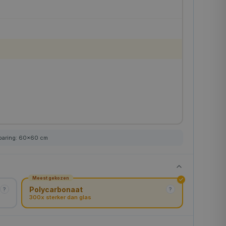
paring:
60
×
60
cm
Meest gekozen
Polycarbonaat
?
?
300x sterker dan glas