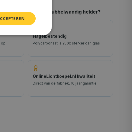
carbonaat bolvormig dubbelwandig helder
?
ACCEPTEREN
Hagelbestendig
 op
Polycarbonaat is 250x sterker dan glas
OnlineLichtkoepel.nl kwaliteit
Direct van de fabriek, 10 jaar garantie