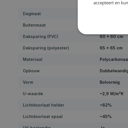
accepteert en kun
Dagmaat
40 × 40 cm
Buitenmaat
56 × 56 cm
Daksparing (PVC)
60 × 60 cm
Daksparing (polyester)
65 × 65 cm
Materiaal
Polycarbonaa
Opbouw
Dubbelwandi
Vorm
Bolvormig
U-waarde
~2,9 W/m²K
Lichtdoorlaat helder
~62%
Lichtdoorlaat opaal
~45%
UV-bestendig
Ja