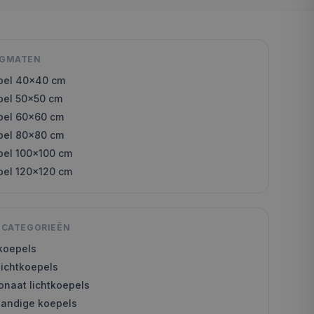
AGMATEN
pel
40x40
cm
pel
50x50
cm
pel
60x60
cm
pel
80x80
cm
pel
100x100
cm
pel
120x120
cm
 CATEGORIEËN
tkoepels
lichtkoepels
onaat lichtkoepels
wandige koepels