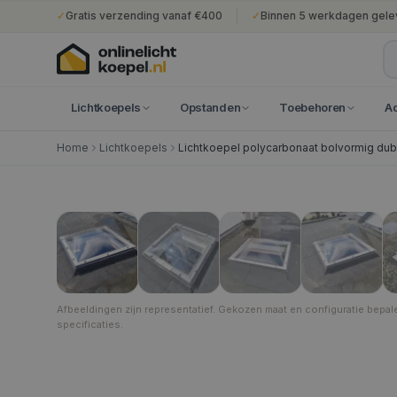
✓
Gratis verzending vanaf €400
✓
Binnen 5 werkdagen gele
Lichtkoepels
Opstanden
Toebehoren
A
Home
Lichtkoepels
Lichtkoepel polycarbonaat bolvormig du
40 × 40 cm
1
/
8
Afbeeldingen zijn representatief. Gekozen maat en configuratie bepal
specificaties.