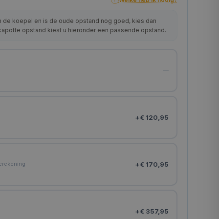
?
n de koepel en is de oude opstand nog goed, kies dan
 kapotte opstand kiest u hieronder een passende opstand.
—
+
€ 120,95
n
+
€ 170,95
ierekening
+
€ 357,95