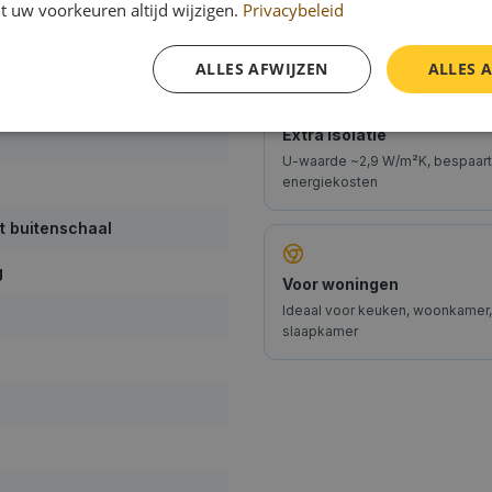
t uw voorkeuren altijd wijzigen.
Privacybeleid
Waarom
Lichtkoepel poly
ALLES AFWIJZEN
ALLES 
Extra isolatie
U-waarde ~2,9 W/m²K, bespaart
energiekosten
t buitenschaal
g
Voor woningen
Ideaal voor keuken, woonkamer,
slaapkamer