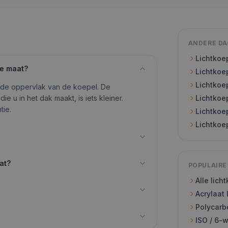
ANDERE D
Lichtkoe
te maat?
Lichtkoe
Lichtkoe
nde oppervlak van de koepel. De
ie u in het dak maakt, is iets kleiner.
Lichtkoe
tie.
Lichtkoe
Lichtkoe
at?
POPULAIRE
Alle lich
Acrylaat 
Polycarb
ISO / 6-