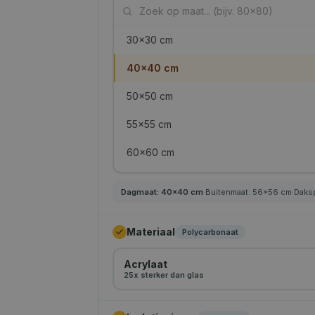
30×30 cm
40×40 cm
50×50 cm
55×55 cm
60×60 cm
70×70 cm
Dagmaat:
40
×
40
cm
·
Buitenmaat:
56
×
56
cm
·
Daks
75×75 cm
Materiaal
Polycarbonaat
80×80 cm
Acrylaat
90×90 cm
25x sterker dan glas
100×100 cm