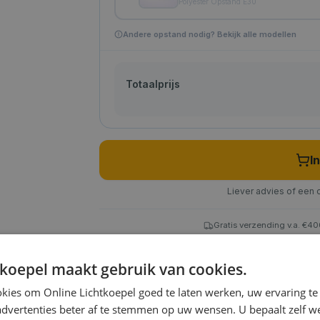
Polyester Opstand E30
Andere opstand nodig? Bekijk alle modellen
Totaalprijs
I
Liever advies of een 
Gratis verzending v.a. €4
tkoepel maakt gebruik van cookies.
kies om Online Lichtkoepel goed te laten werken, uw ervaring te
n
advertenties beter af te stemmen op uw wensen. U bepaalt zelf w