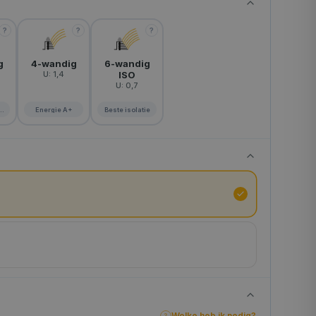
?
?
?
g
4-wandig
6-wandig
U:
1,4
ISO
U:
0,7
ig
Energie A+
Beste isolatie
Welke heb ik nodig?