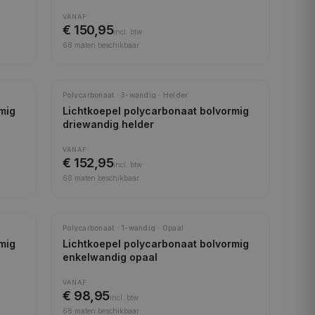
VANAF
€ 150,95
incl.
btw
68
maten beschikbaar
Polycarbonaat · 3-wandig · Helder
mig
Lichtkoepel polycarbonaat bolvormig
driewandig helder
VANAF
€ 152,95
incl.
btw
68
maten beschikbaar
Polycarbonaat · 1-wandig · Opaal
mig
Lichtkoepel polycarbonaat bolvormig
enkelwandig opaal
VANAF
€ 98,95
incl.
btw
68
maten beschikbaar