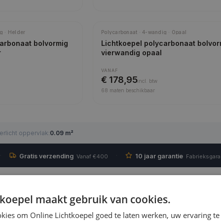
g · Helder
Polycarbonaat · 4-wandig · Opaal
carbonaat bolvormig
Lichtkoepel polycarbonaat bolvor
r
vierwandig opaal
VANAF
€ 178,95
incl.
btw
68
maten beschikbaar
erlicht oppervlak
:
0.09 m²
·
·
Gratis verzending
10 jaar garantie
Vanaf €400
Fabrieksgara
tkoepel maakt gebruik van cookies.
l?
kies om Online Lichtkoepel goed te laten werken, uw ervaring te
n in een kleine ruimte en de dakconstructie weinig ruimte