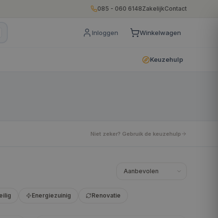
085 - 060 6148
Zakelijk
Contact
Inloggen
Winkelwagen
Keuzehulp
Niet zeker? Gebruik de keuzehulp
eilig
Energiezuinig
Renovatie