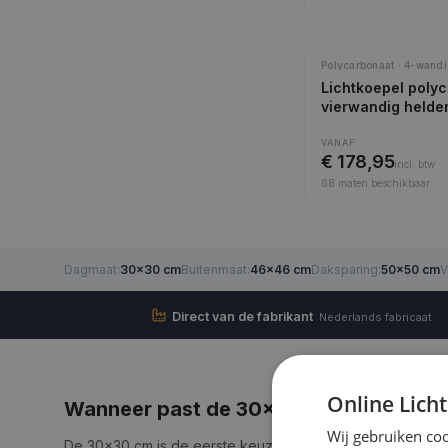
Polycarbonaat · 4-wandi
Lichtkoepel poly
vierwandig helde
VANAF
€ 178,95
incl.
btw
68
maten beschikbaar
Dagmaat
:
30×30 cm
Buitenmaat
:
46×46 cm
Daksparing
:
50×50 cm
V
Direct van de fabrikant
Nederlands fabricaat
Online Lich
Wanneer past de 30×30 cm lichtkoepe
Wij gebruiken coo
De 30×30 cm is de eerste keuze als u daglicht wilt brenge