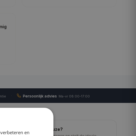
mig
·
Persoonlijk advies
ntie
Ma-vr 08:00-17:00
Hulp nodig bij uw keuze?
 verbeteren en
Onze adviseur stelt u 6 vragen en stelt de ideale