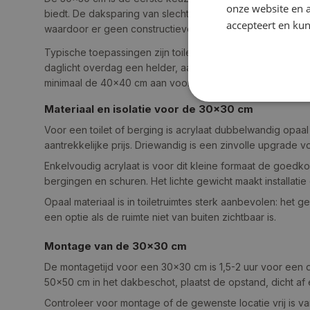
onze website en 
biedt. De daksparing van slechts 50×50 cm past tussen t
accepteert en kun
waardoor er geen constructieve aanpassingen nodig zijn.
Typische toepassingen zijn toiletruimtes, trapkasten, gang
daglicht overdag een helder, aangenaam licht dat kunstl
minimaal de 40×40 cm aan voor voldoende lichtopbrengst
Materiaal en isolatie voor de 30×30 cm
Voor een toilet of berging is acrylaat dubbelwandig opaal
aantrekkelijke prijs. Driewandig is een zinvolle upgrade 
Enkelvoudig acrylaat is voor dit kleine formaat de goed
bergingen en schuren. Het lichte gewicht maakt installatie
Opaal materiaal is in toiletruimtes sterk aanbevolen: het 
een optie als de ruimte niet van buiten zichtbaar is.
Montage van de 30×30 cm
De montagetijd voor een 30×30 cm is 1,5-2 uur voor een 
50×50 cm in het dakbeschot, plaatst de opstand, dicht af
Controleer voor montage of de gewenste locatie vrij is v