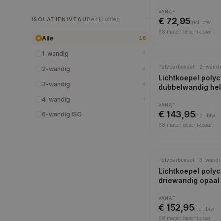
VANAF
ISOLATIENIVEAU
Bekijk uitleg
€ 72,95
incl.
btw
68
maten beschikbaar
Alle
16
1-wandig
4
Meest gekozen
Polycarbonaat · 2-wandi
2-wandig
4
Lichtkoepel poly
3-wandig
4
dubbelwandig he
4-wandig
4
VANAF
€ 143,95
6-wandig ISO
incl.
btw
68
maten beschikbaar
Polycarbonaat · 3-wandi
Lichtkoepel poly
driewandig opaal
VANAF
€ 152,95
incl.
btw
68
maten beschikbaar