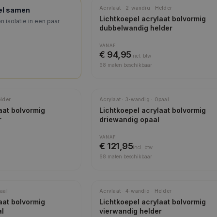
Meest gekozen
Acrylaat · 2-wandig · Helder
pel samen
Lichtkoepel acrylaat bolvormig
n isolatie in een paar
dubbelwandig helder
VANAF
€ 94,95
incl.
btw
68
maten beschikbaar
elder
Acrylaat · 3-wandig · Opaal
aat bolvormig
Lichtkoepel acrylaat bolvormig
r
driewandig opaal
VANAF
€ 121,95
incl.
btw
68
maten beschikbaar
aal
Acrylaat · 4-wandig · Helder
aat bolvormig
Lichtkoepel acrylaat bolvormig
al
vierwandig helder