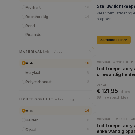
KEUZEHULP
Stel uw lichtkoe
Vierkant
16
Kies vorm, afmeting e
Rechthoekig
16
stappen.
Rond
Piramide
Samenstellen
MATERIAAL
Bekijk uitleg
Acrylaat · 3-wandig · H
Alle
16
Lichtkoepel acryl
Acrylaat
8
driewandig helde
Polycarbonaat
8
VANAF
€ 121,95
incl.
btw
68
maten beschikbaar
LICHTDOORLAAT
Bekijk uitleg
Alle
16
Acrylaat · 1-wandig · Op
Helder
8
Lichtkoepel acryl
Opaal
8
enkelwandig opa