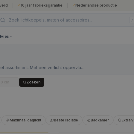
verd
✓
10 jaar fabrieksgarantie
✓
Nederlandse productie
/
dvies
et assortiment. Met een verlicht oppervlak
ar een grotere koepel niet past:
uwen. De daksparing van 50×50 cm past in
Zoeken
dit de meest eenvoudig zelf te plaatsen
Maximaal daglicht
Beste isolatie
Badkamer
Extra v