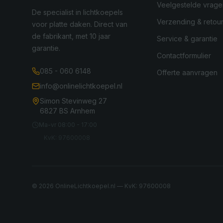
Veelgestelde vrage
De specialist in lichtkoepels
Verzending & retou
voor platte daken. Direct van
de fabrikant, met 10 jaar
Service & garantie
garantie.
Contactformulier
085 - 060 6148
Offerte aanvragen
info@onlinelichtkoepel.nl
Simon Stevinweg 27
6827 BS Arnhem
Ma-vr 08:00 - 17:00
KvK: 97600008
©
2026
OnlineLichtkoepel.nl — KvK: 97600008