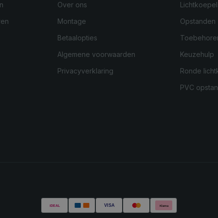
n
Over ons
Lichtkoepel
ren
Montage
Opstanden
Betaalopties
Toebehore
Algemene voorwaarden
Keuzehulp
Privacyverklaring
Ronde licht
PVC opsta
VISA
iDEAL
Klarna