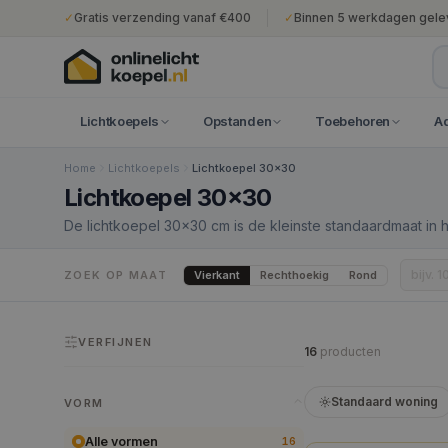
✓
Gratis verzending vanaf €400
✓
Binnen 5 werkdagen gele
Lichtkoepels
Opstanden
Toebehoren
A
Home
Lichtkoepels
Lichtkoepel 30x30
Lichtkoepel 30x30
De lichtkoepel 30×30 cm is de kleinste standaardmaat in h
van 0,09 m² brengt dit model daglicht in kleine ruimtes wa
toiletruimtes, trapkasten, bergingen en smallere bijgebo
Vierkant
Rechthoekig
Rond
ZOEK OP MAAT
vrijwel elke dakconstructie. Door het geringe gewicht is 
lichtkoepel.
VERFIJNEN
16
product
en
Standaard woning
VORM
Alle vormen
16