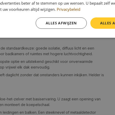
advertenties beter af te stemmen op uw wensen. U bepaalt zelf w
wee spanten op standaard 60 cm hart-op-hart afstand,
t uw voorkeuren altijd wijzigen.
Privacybeleid
en en kleine bergingen. In een toilet van 1,5 m² geeft 0,09 m²
ALLES AFWIJZEN
ALLES 
icht overdag overbodig maakt. Voor badkamers raden wij
.
 de standaardkeuze: goede isolatie, diffuus licht en een
voor badkamers of ruimtes met hogere luchtvochtigheid.
koopste optie en uitstekend geschikt voor onverwarmde
 op vrijwel elk dak eenvoudig.
geeft daglicht zonder dat omstanders kunnen inkijken. Helder is
doe-het-zelver met basiservaring. U zaagt een opening van
 en monteert de koepelschaal.
an leidingen en balken. Een steeknevel of metaaldetector