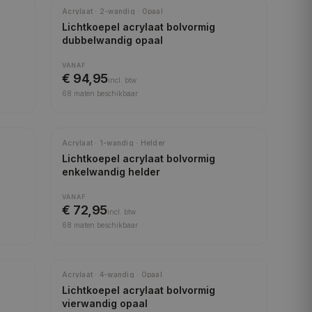
Meest gekozen
Acrylaat · 2-wandig · Opaal
Lichtkoepel acrylaat bolvormig
dubbelwandig opaal
VANAF
€ 94,95
incl.
btw
68
maten beschikbaar
Acrylaat · 1-wandig · Helder
Lichtkoepel acrylaat bolvormig
enkelwandig helder
VANAF
€ 72,95
incl.
btw
68
maten beschikbaar
Acrylaat · 4-wandig · Opaal
Lichtkoepel acrylaat bolvormig
vierwandig opaal