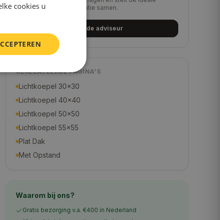
elke cookies u
lichtkoepel voor uw situatie samen.
Start de adviseur
ACCEPTEREN
GERELATEERDE PAGINA'S
Lichtkoepel 30×30
Lichtkoepel 40×40
Lichtkoepel 50×50
Lichtkoepel 55×55
Plat Dak
Met Opstand
Waarom bij ons?
Gratis bezorging v.a. €400 in Nederland