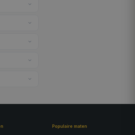
ën
Populaire maten