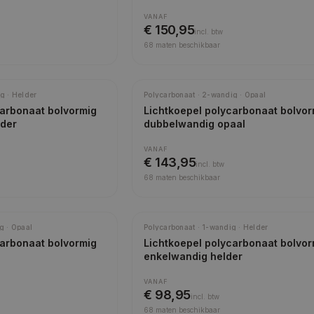
VANAF
€ 150,95
incl.
btw
68
maten beschikbaar
Meest gekozen
g · Helder
Polycarbonaat · 2-wandig · Opaal
carbonaat bolvormig
Lichtkoepel polycarbonaat bolvor
lder
dubbelwandig opaal
VANAF
€ 143,95
incl.
btw
68
maten beschikbaar
g · Opaal
Polycarbonaat · 1-wandig · Helder
carbonaat bolvormig
Lichtkoepel polycarbonaat bolvor
enkelwandig helder
VANAF
€ 98,95
incl.
btw
68
maten beschikbaar