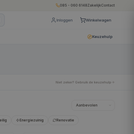
085 - 060 6148
Zakelijk
Contact
Inloggen
Winkelwagen
Keuzehulp
Niet zeker? Gebruik de keuzehulp
eilig
Energiezuinig
Renovatie