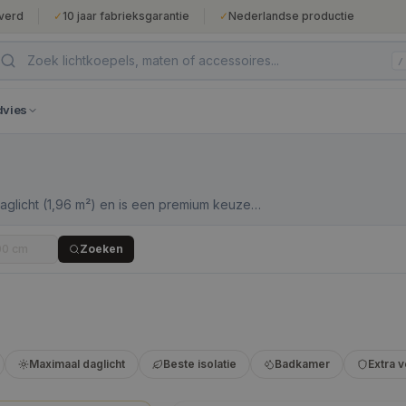
verd
✓
10 jaar fabrieksgarantie
✓
Nederlandse productie
/
dvies
daglicht (1,96 m²) en is een premium keuze
ontvangstruimtes. De daksparing van
il daarvoor levert de 140×140 cm een
Zoeken
enteel transformeert.
Maximaal daglicht
Beste isolatie
Badkamer
Extra v