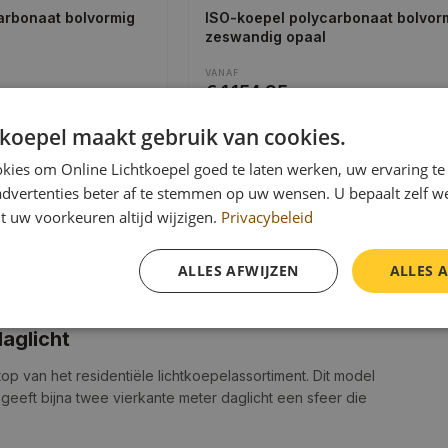
arbonaat bolvormig
ISO-koepel polycarbonaat bolvor
zeswandig opaal
VANAF
€ 1.154,95
incl.
btw
25
maten beschikbaar
tkoepel maakt gebruik van cookies.
kies om Online Lichtkoepel goed te laten werken, uw ervaring te
advertenties beter af te stemmen op uw wensen. U bepaalt zelf w
0 cm
Verlicht oppervlak
:
1.96 m²
t uw voorkeuren altijd wijzigen.
Privacybeleid
·
·
Gratis verzending
10 jaar garantie
Vanaf €400
Fabrieksgara
ALLES AFWIJZEN
ALLES 
daglicht
op van het residentiële lichtkoepelassortiment. Dit model
geeft bijna twee vierkante meter daglicht een sfeer die