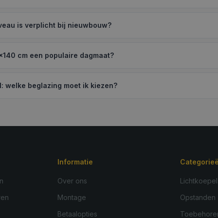
iveau is verplicht bij nieuwbouw?
×140 cm een populaire dagmaat?
l: welke beglazing moet ik kiezen?
Informatie
Categorie
n
Over ons
Lichtkoepel
ren
Montage
Opstanden
Betaalopties
Toebehore