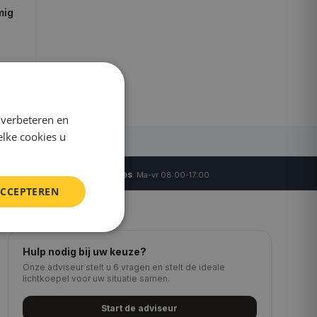
mig
 verbeteren en
elke cookies u
·
Persoonlijk advies
ntie
Ma-vr 08:00-17:00
ACCEPTEREN
Hulp nodig bij uw keuze?
Onze adviseur stelt u 6 vragen en stelt de ideale
lichtkoepel voor uw situatie samen.
Start de adviseur