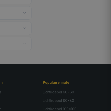
ën
Populaire maten
s
Lichtkoepel 60×60
Lichtkoepel 80×80
n
Lichtkoepel 100×100