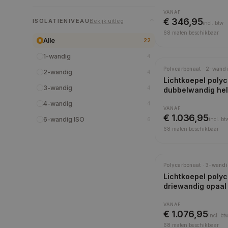
VANAF
€ 346,95
ISOLATIENIVEAU
Bekijk uitleg
incl.
btw
68
maten beschikbaar
Alle
22
1-wandig
4
Meest gekozen
Polycarbonaat · 2-wandi
2-wandig
4
Lichtkoepel poly
3-wandig
4
dubbelwandig he
4-wandig
4
VANAF
€ 1.036,95
6-wandig ISO
6
incl.
bt
68
maten beschikbaar
Polycarbonaat · 3-wandi
Lichtkoepel poly
driewandig opaal
VANAF
€ 1.076,95
incl.
bt
68
maten beschikbaar