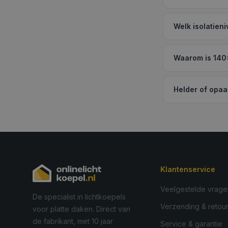
Welk isolatien
Waarom is 140
Helder of opaa
Klantenservice
Veelgestelde vrage
De specialist in lichtkoepels
Verzending & retou
voor platte daken. Direct van
de fabrikant, met 10 jaar
Service & garantie