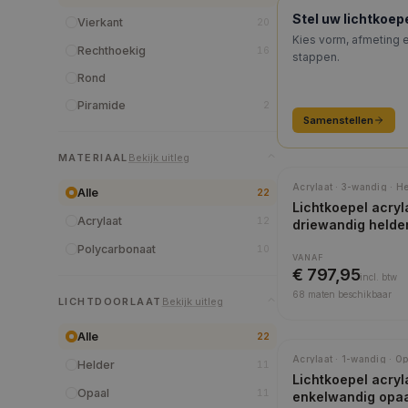
KEUZEHULP
Stel uw lichtkoe
Vierkant
20
Kies vorm, afmeting e
Rechthoekig
16
stappen.
Rond
Piramide
2
Samenstellen
MATERIAAL
Bekijk uitleg
Acrylaat · 3-wandig · H
Alle
22
Lichtkoepel acryl
Acrylaat
12
driewandig helde
Polycarbonaat
10
VANAF
€ 797,95
incl.
btw
68
maten beschikbaar
LICHTDOORLAAT
Bekijk uitleg
Alle
22
Acrylaat · 1-wandig · Op
Helder
11
Lichtkoepel acryl
Opaal
11
enkelwandig opa