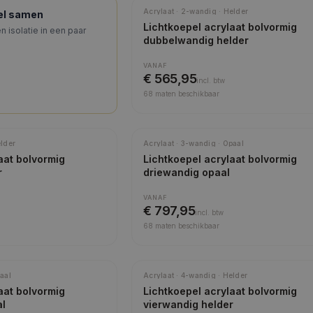
Meest gekozen
Acrylaat · 2-wandig · Helder
pel samen
Lichtkoepel acrylaat bolvormig
n isolatie in een paar
dubbelwandig helder
VANAF
€ 565,95
incl.
btw
68
maten beschikbaar
elder
Acrylaat · 3-wandig · Opaal
aat bolvormig
Lichtkoepel acrylaat bolvormig
r
driewandig opaal
VANAF
€ 797,95
incl.
btw
68
maten beschikbaar
aal
Acrylaat · 4-wandig · Helder
aat bolvormig
Lichtkoepel acrylaat bolvormig
al
vierwandig helder