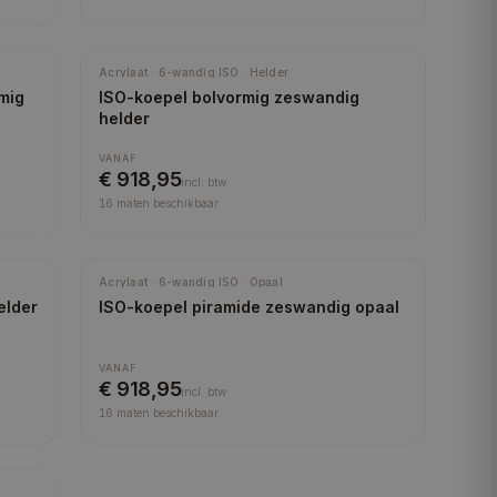
Beste isolatie
Acrylaat · 6-wandig ISO · Helder
mig
ISO-koepel bolvormig zeswandig
helder
VANAF
€ 918,95
incl.
btw
16
maten beschikbaar
Beste isolatie
Acrylaat · 6-wandig ISO · Opaal
elder
ISO-koepel piramide zeswandig opaal
VANAF
€ 918,95
incl.
btw
16
maten beschikbaar