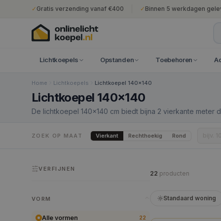
✓
Gratis verzending vanaf €400
✓
Binnen 5 werkdagen gele
Lichtkoepels
Opstanden
Toebehoren
A
Home
Lichtkoepels
Lichtkoepel 140x140
Lichtkoepel 140x140
De lichtkoepel 140×140 cm biedt bijna 2 vierkante meter 
voor grote woonkamers, luxe renovaties en commerciële 
160×160 cm vergt professionele dakwerkzaamheden. In ru
Vierkant
Rechthoekig
Rond
ZOEK OP MAAT
opzienbarende hoeveelheid daglicht die de ruimte fundam
VERFIJNEN
22
product
en
Standaard woning
VORM
Alle vormen
22