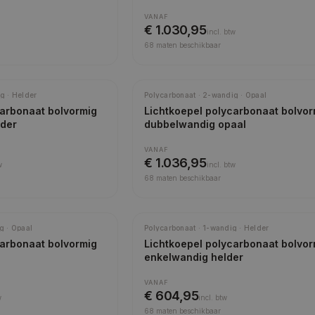
VANAF
€ 1.030,95
incl.
btw
68
maten beschikbaar
Meest gekozen
g · Helder
Polycarbonaat · 2-wandig · Opaal
carbonaat bolvormig
Lichtkoepel polycarbonaat bolvor
lder
dubbelwandig opaal
VANAF
€ 1.036,95
w
incl.
btw
68
maten beschikbaar
g · Opaal
Polycarbonaat · 1-wandig · Helder
carbonaat bolvormig
Lichtkoepel polycarbonaat bolvor
enkelwandig helder
VANAF
€ 604,95
w
incl.
btw
68
maten beschikbaar