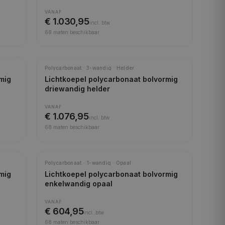
VANAF
€ 1.030,95
incl.
btw
68
maten beschikbaar
Polycarbonaat · 3-wandig · Helder
mig
Lichtkoepel polycarbonaat bolvormig
driewandig helder
VANAF
€ 1.076,95
incl.
btw
68
maten beschikbaar
Polycarbonaat · 1-wandig · Opaal
mig
Lichtkoepel polycarbonaat bolvormig
enkelwandig opaal
VANAF
€ 604,95
incl.
btw
68
maten beschikbaar