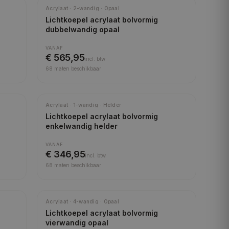
Meest gekozen
Acrylaat · 2-wandig · Opaal
Lichtkoepel acrylaat bolvormig
dubbelwandig opaal
VANAF
€ 565,95
incl.
btw
68
maten beschikbaar
Acrylaat · 1-wandig · Helder
Lichtkoepel acrylaat bolvormig
enkelwandig helder
VANAF
€ 346,95
incl.
btw
68
maten beschikbaar
Acrylaat · 4-wandig · Opaal
Lichtkoepel acrylaat bolvormig
vierwandig opaal