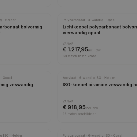
g · Helder
Polycarbonaat · 4-wandig · Opaal
carbonaat bolvormig
Lichtkoepel polycarbonaat bolvor
r
vierwandig opaal
VANAF
€ 1.217,95
incl.
btw
68
maten beschikbaar
Beste isolatie
 · Opaal
Acrylaat · 6-wandig ISO · Helder
rmig zeswandig
ISO-koepel piramide zeswandig h
VANAF
€ 918,95
incl.
btw
16
maten beschikbaar
Beste isolatie
g ISO · Helder
Polycarbonaat · 6-wandig ISO · Opaal