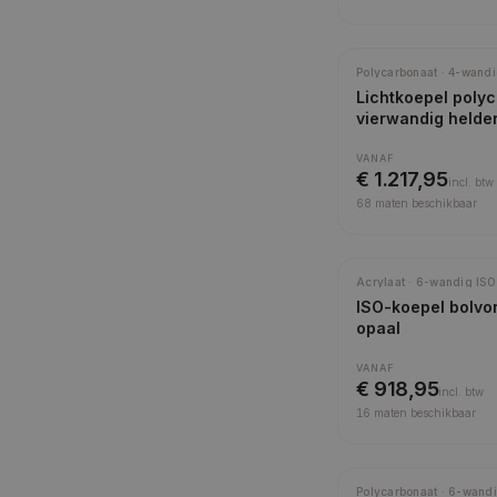
Polycarbonaat · 4-wandi
Lichtkoepel poly
vierwandig helde
VANAF
€ 1.217,95
incl.
btw
68
maten beschikbaar
Beste isolatie
Acrylaat · 6-wandig ISO
ISO-koepel bolvo
opaal
VANAF
€ 918,95
incl.
btw
16
maten beschikbaar
Beste isolatie
Polycarbonaat · 6-wandi