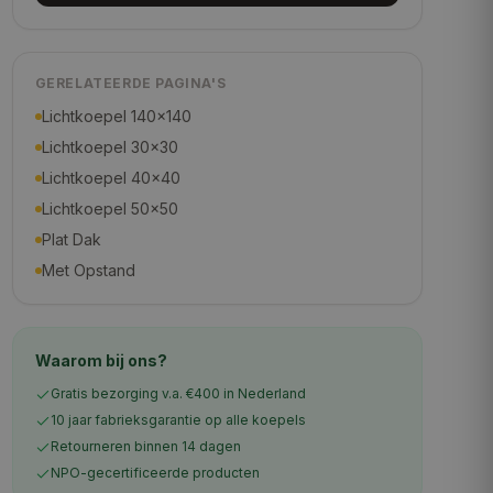
GERELATEERDE PAGINA'S
Lichtkoepel 140×140
Lichtkoepel 30×30
Lichtkoepel 40×40
Lichtkoepel 50×50
Plat Dak
Met Opstand
Waarom bij ons?
Gratis bezorging v.a. €400 in Nederland
10 jaar fabrieksgarantie op alle koepels
Retourneren binnen 14 dagen
NPO-gecertificeerde producten