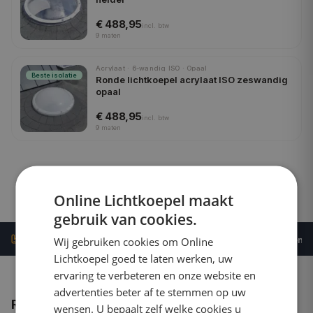
€ 488,95
incl.
btw
9
maten
Acrylaat · 6-wandig ISO · Opaal
Beste isolatie
Ronde lichtkoepel acrylaat ISO zeswandig
opaal
€ 488,95
incl.
btw
9
maten
Online Lichtkoepel maakt
gebruik van cookies.
·
Wij gebruiken cookies om Online
Direct van de fabrikant
Gratis verzend
Nederlands fabricaat
Lichtkoepel goed te laten werken, uw
ervaring te verbeteren en onze website en
advertenties beter af te stemmen op uw
Ronde lichtkoepel ø80 cm: stijl en licht
wensen. U bepaalt zelf welke cookies u