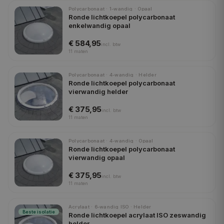
Polycarbonaat · 1-wandig · Opaal
Ronde lichtkoepel polycarbonaat
enkelwandig opaal
€ 584,95
incl.
btw
11
maten
Polycarbonaat · 4-wandig · Helder
Ronde lichtkoepel polycarbonaat
vierwandig helder
€ 375,95
incl.
btw
11
maten
Polycarbonaat · 4-wandig · Opaal
Ronde lichtkoepel polycarbonaat
vierwandig opaal
€ 375,95
incl.
btw
11
maten
Acrylaat · 6-wandig ISO · Helder
Beste isolatie
Ronde lichtkoepel acrylaat ISO zeswandig
helder