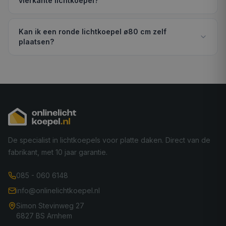
vierkante lichtkoepel?
Kan ik een ronde lichtkoepel ø80 cm zelf
plaatsen?
De specialist in lichtkoepels voor platte daken. Direct van de
fabrikant, met 10 jaar garantie.
085 - 060 6148
info@onlinelichtkoepel.nl
Simon Stevinweg 27
6827 BS Arnhem