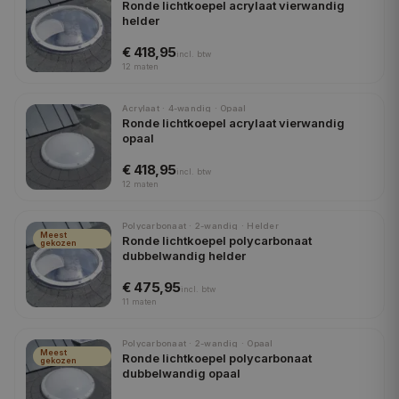
Ronde lichtkoepel acrylaat vierwandig
helder
€ 418,95
incl.
btw
12
maten
Acrylaat · 4-wandig · Opaal
Ronde lichtkoepel acrylaat vierwandig
opaal
€ 418,95
incl.
btw
12
maten
Polycarbonaat · 2-wandig · Helder
Meest
Ronde lichtkoepel polycarbonaat
gekozen
dubbelwandig helder
€ 475,95
incl.
btw
11
maten
Polycarbonaat · 2-wandig · Opaal
Meest
Ronde lichtkoepel polycarbonaat
gekozen
dubbelwandig opaal