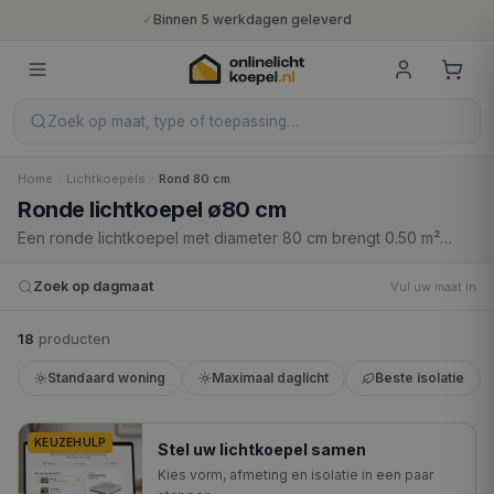
✓
Binnen 5 werkdagen geleverd
✓
10 jaar fabrieksgarantie
✓
Nederlandse productie
✓
Gratis verzending vanaf €400
Zoek op maat, type of toepassing…
Home
Lichtkoepels
Rond 80 cm
Ronde lichtkoepel ø80 cm
Een ronde lichtkoepel met diameter 80 cm brengt 0.50 m²
daglicht in een stijlvol rond profiel. Ronde koepels zijn populair
bij moderne architectuur en uitbouwen waarbij een subtiele
Zoek op dagmaat
Vul uw maat in
designlijn wordt gewenst. Leverbaar in acrylaat en
polycarbonaat, helder of opaal, met diverse isolatieniveaus.
18
product
en
Standaard woning
Maximaal daglicht
Beste isolatie
KEUZEHULP
Stel uw lichtkoepel samen
Kies vorm, afmeting en isolatie in een paar