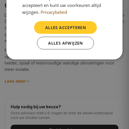
gecombineerd
accepteert en kunt uw voorkeuren altijd
wijzigen.
Privacybeleid
De ronde lichtkoepel ø80 cm heeft een verlicht oppervlak van
0.50 m². Dit formaat past uitstekend in moderne architectuur en
ALLES ACCEPTEREN
creëert een bijzondere lichtwerking. De ronde vorm heeft
geen hoeken waar vuil zich ophoopt, wat reinigen
eenvoudiger maakt.
ALLES AFWIJZEN
Ronde koepels worden geleverd met een bijpassende ronde
opstand. De daksparing is ø100 cm. Kies uit enkelvoudige
helder, opaal of meervoudige wandige uitvoeringen voor
meer isolatie.
Lees meer
Materiaal en isolatie
Acrylaat helder is de populairste keuze voor ronde
lichtkoepels: maximale lichtdoorlating (92%), UV-bestendig en
Hulp nodig bij uw keuze?
betaalbaar. Kies dubbelwandig voor woonruimtes (U 2,94
Onze adviseur stelt u 6 vragen en stelt de ideale lichtkoepel
W/m²K) of driewandig voor badkamers en slaapkamers (U
voor uw situatie samen.
1,92 W/m²K).