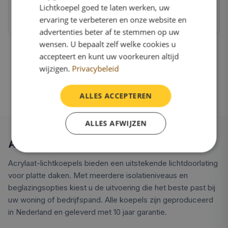
Lichtkoepel goed te laten werken, uw
OnlineLichtkoepel.nl kwaliteit
ervaring te verbeteren en onze website en
Direct van de fabriek, 10 jaar garantie
advertenties beter af te stemmen op uw
wensen. U bepaalt zelf welke cookies u
accepteert en kunt uw voorkeuren altijd
wijzigen.
Privacybeleid
ALLES ACCEPTEREN
ALLES AFWIJZEN
Alles over acrylaat lichtkoepels
Acrylaat-lichtkoepels bieden een uitstekende lichtdoorlating
voor platte daken. Met meerdere isolatieniveaus en
beglazingsopties kiest u de uitvoering die het beste past bij
uw woning of bedrijfspand. Alle koepels zijn geproduceerd
in Nederland en geleverd met 10 jaar garantie.