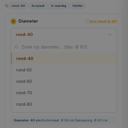
rond-40
Acrylaat
4-wandig
Helder
Diameter
Hoe meet ik dit?
1
?
rond-40
rond-40
rond-50
rond-60
rond-70
rond-80
rond-90
Diameter:
40
cm
·
Buitenmaat: Ø
56
cm
·
Daksparing: Ø
60
cm
rond-100