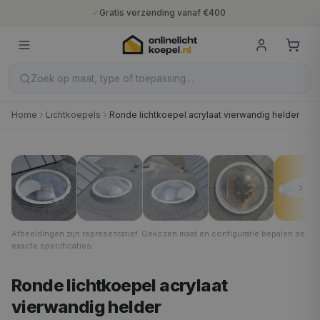
✓
Gratis verzending vanaf €400
✓
Binnen 5 werkdagen geleverd
✓
10 jaar fabrieksgarantie
✓
Nederlandse productie
✓
Gratis verzending vanaf €400
Zoek op maat, type of toepassing…
Home
Lichtkoepels
Ronde lichtkoepel acrylaat vierwandig helder
Helder
1
/
7
Afbeeldingen zijn representatief. Gekozen maat en configuratie bepalen de
exacte specificaties.
Ronde lichtkoepel acrylaat
vierwandig helder