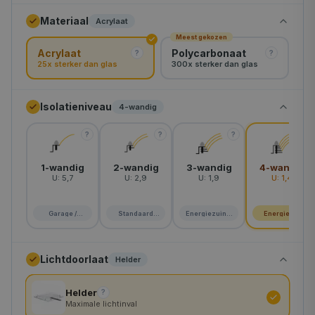
Materiaal
Acrylaat
rond-120
Meest gekozen
Acrylaat
Polycarbonaat
rond-130
?
?
25x sterker dan glas
300x sterker dan glas
rond-160
Isolatieniveau
4-wandig
rond-180
?
?
?
?
rond-200
1-wandig
2-wandig
3-wandig
4-wandig
U:
5,7
U:
2,9
U:
1,9
U:
1,4
Garage /
Standaard
Energiezuinig
Energie A+
schuur
woning
huis
Lichtdoorlaat
Helder
Helder
?
Maximale lichtinval