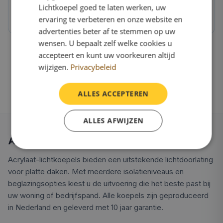
Lichtkoepel goed te laten werken, uw
OnlineLichtkoepel.nl kwaliteit
ervaring te verbeteren en onze website en
Direct van de fabriek, 10 jaar garantie
advertenties beter af te stemmen op uw
wensen. U bepaalt zelf welke cookies u
accepteert en kunt uw voorkeuren altijd
wijzigen.
Privacybeleid
ALLES ACCEPTEREN
ALLES AFWIJZEN
Alles over acrylaat lichtkoepels
Acrylaat-lichtkoepels bieden een uitstekende lichtdoorlating
voor platte daken. Met meerdere isolatieniveaus en
beglazingsopties kiest u de uitvoering die het beste past bij
uw woning of bedrijfspand. Alle koepels zijn geproduceerd
in Nederland en geleverd met 10 jaar garantie.