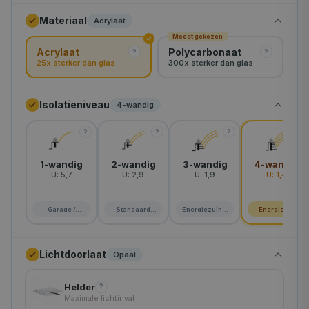
Materiaal
Acrylaat
rond-120
Meest gekozen
Acrylaat
Polycarbonaat
rond-130
?
?
25x sterker dan glas
300x sterker dan glas
rond-160
Isolatieniveau
4-wandig
rond-180
?
?
?
?
rond-200
1-wandig
2-wandig
3-wandig
4-wandig
U:
5,7
U:
2,9
U:
1,9
U:
1,4
Garage /
Standaard
Energiezuinig
Energie A+
schuur
woning
huis
Lichtdoorlaat
Opaal
Helder
?
Maximale lichtinval