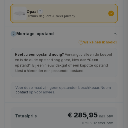
Opaal
?
Diffuus daglicht & meer privacy
Montage-opstand
2
Welke heb ik nodig?
?
Heeft u een opstand nodig?
Vervangt u alleen de koepel
en is de oude opstand nog goed, kies dan
“Geen
opstand”
. Bij een nieuw dakgat of een kapotte opstand
kiest u hieronder een passende opstand.
Voor deze maat zijn geen opstanden beschikbaar. Neem
contact
op voor advies.
€ 285,95
Totaalprijs
incl. btw
€ 236,32
excl. btw