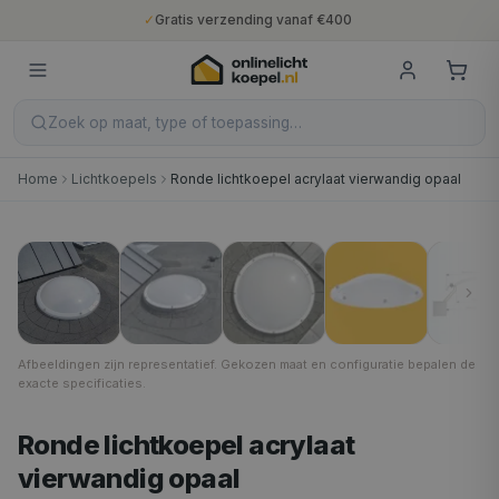
✓
Gratis verzending vanaf €400
✓
Binnen 5 werkdagen geleverd
✓
10 jaar fabrieksgarantie
✓
Nederlandse productie
✓
Gratis verzending vanaf €400
Zoek op maat, type of toepassing…
Home
Lichtkoepels
Ronde lichtkoepel acrylaat vierwandig opaal
Opaal
1
/
6
Afbeeldingen zijn representatief. Gekozen maat en configuratie bepalen de
exacte specificaties.
Ronde lichtkoepel acrylaat
vierwandig opaal