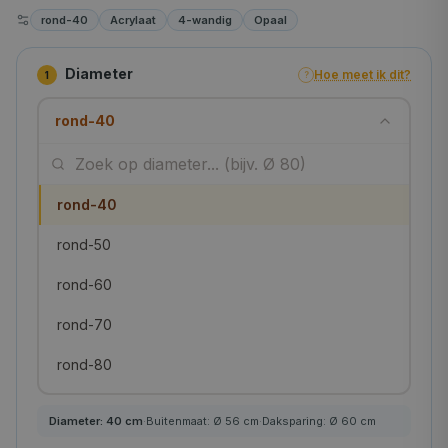
rond-40
Acrylaat
4-wandig
Opaal
Diameter
Hoe meet ik dit?
1
?
rond-40
rond-40
rond-50
rond-60
rond-70
rond-80
rond-90
Diameter:
40
cm
·
Buitenmaat: Ø
56
cm
·
Daksparing: Ø
60
cm
rond-100