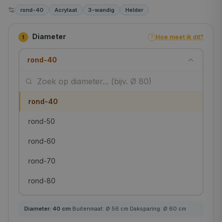
rond-40
Acrylaat
3-wandig
Helder
Diameter
Hoe meet ik dit?
1
?
rond-40
rond-40
rond-50
rond-60
rond-70
rond-80
rond-90
Diameter:
40
cm
·
Buitenmaat: Ø
56
cm
·
Daksparing: Ø
60
cm
rond-100