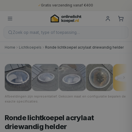
✓
Gratis verzending vanaf €400
✓
Binnen 5 werkdagen geleverd
✓
10 jaar fabrieksgarantie
✓
Nederlandse productie
✓
Gratis verzending vanaf €400
Zoek op maat, type of toepassing…
Home
Lichtkoepels
Ronde lichtkoepel acrylaat driewandig helder
Helder
1
/
7
Afbeeldingen zijn representatief. Gekozen maat en configuratie bepalen de
exacte specificaties.
Ronde lichtkoepel acrylaat
driewandig helder