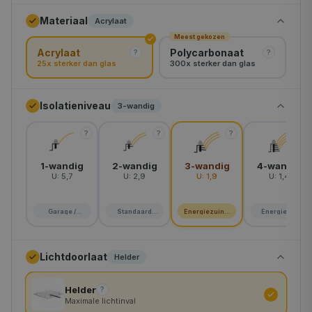
Materiaal
Acrylaat
rond-120
Meest gekozen
Acrylaat
Polycarbonaat
rond-130
?
?
25x sterker dan glas
300x sterker dan glas
rond-160
Isolatieniveau
3-wandig
rond-180
?
?
?
?
rond-200
1-wandig
2-wandig
3-wandig
4-wandig
U:
5,7
U:
2,9
U:
1,9
U:
1,4
Garage /
Standaard
Energiezuinig
Energie A+
schuur
woning
huis
Lichtdoorlaat
Helder
Helder
?
Maximale lichtinval