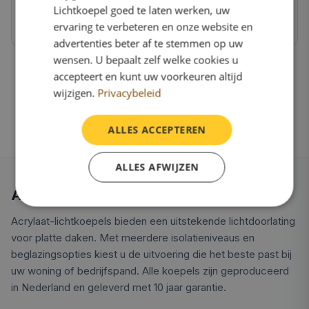
Lichtkoepel goed te laten werken, uw
OnlineLichtkoepel.nl kwaliteit
ervaring te verbeteren en onze website en
Direct van de fabriek, 10 jaar garantie
advertenties beter af te stemmen op uw
wensen. U bepaalt zelf welke cookies u
accepteert en kunt uw voorkeuren altijd
wijzigen.
Privacybeleid
ALLES ACCEPTEREN
ALLES AFWIJZEN
Alles over acrylaat lichtkoepels
Acrylaat-lichtkoepels bieden een uitstekende lichtdoorlating
voor platte daken. Met meerdere isolatieniveaus en
beglazingsopties kiest u de uitvoering die het beste past bij
uw woning of bedrijfspand. Alle koepels zijn geproduceerd
in Nederland en geleverd met 10 jaar garantie.