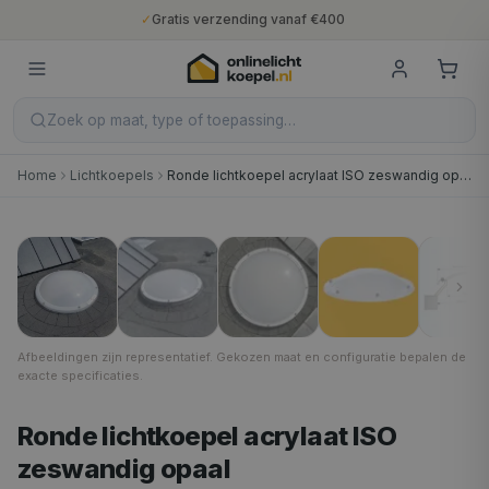
✓
Gratis verzending vanaf €400
✓
Binnen 5 werkdagen geleverd
✓
10 jaar fabrieksgarantie
✓
Nederlandse productie
✓
Gratis verzending vanaf €400
Zoek op maat, type of toepassing…
Home
Lichtkoepels
Ronde lichtkoepel acrylaat ISO zeswandig opaal
Opaal
1
/
6
Afbeeldingen zijn representatief. Gekozen maat en configuratie bepalen de
exacte specificaties.
Ronde lichtkoepel acrylaat ISO
zeswandig opaal