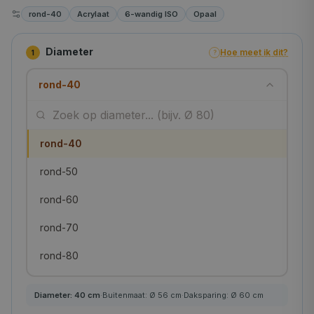
rond-40
Acrylaat
6-wandig ISO
Opaal
Diameter
Hoe meet ik dit?
1
?
rond-40
rond-40
rond-50
rond-60
rond-70
rond-80
rond-90
Diameter:
40
cm
·
Buitenmaat: Ø
56
cm
·
Daksparing: Ø
60
cm
rond-100