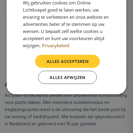
Wij gebruiken cookies om Online
OnlineLichtkoepel.nl kwaliteit
Lichtkoepel goed te laten werken, uw
Direct van de fabriek, 10 jaar garantie
ervaring te verbeteren en onze website en
advertenties beter af te stemmen op uw
wensen. U bepaalt zelf welke cookies u
accepteert en kunt uw voorkeuren altijd
wijzigen.
Privacybeleid
ALLES ACCEPTEREN
ALLES AFWIJZEN
Alles over acrylaat lichtkoepels
Acrylaat-lichtkoepels bieden een uitstekende lichtdoorlating
voor platte daken. Met meerdere isolatieniveaus en
beglazingsopties kiest u de uitvoering die het beste past bij
uw woning of bedrijfspand. Alle koepels zijn geproduceerd
in Nederland en geleverd met 10 jaar garantie.