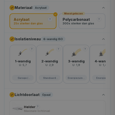
Materiaal
Acrylaat
rond-120
Meest gekozen
Acrylaat
Polycarbonaat
rond-130
?
?
25x sterker dan glas
300x sterker dan glas
Isolatieniveau
6-wandig ISO
?
?
?
?
1-wandig
2-wandig
3-wandig
4-wandig
U:
5,7
U:
2,9
U:
1,9
U:
1,4
Garage /
Standaard
Energiezuinig
Energie A+
schuur
woning
huis
Lichtdoorlaat
Opaal
Helder
?
Maximale lichtinval