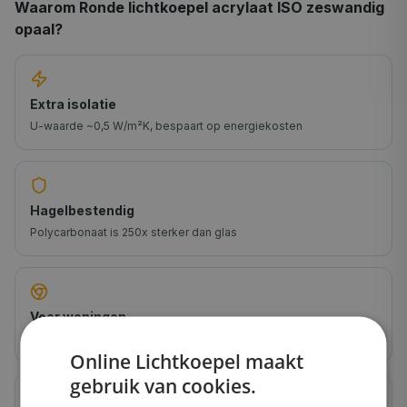
Waarom
Ronde lichtkoepel acrylaat ISO zeswandig
opaal
?
Extra isolatie
U-waarde ~0,5 W/m²K, bespaart op energiekosten
Hagelbestendig
Polycarbonaat is 250x sterker dan glas
Voor woningen
Ideaal voor keuken, woonkamer, slaapkamer
Online Lichtkoepel maakt
gebruik van cookies.