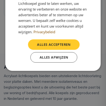
Lichtkoepel goed te laten werken, uw
OnlineLichtkoepel.nl kwaliteit
ervaring te verbeteren en onze website en
Direct van de fabriek, 10 jaar garantie
advertenties beter af te stemmen op uw
wensen. U bepaalt zelf welke cookies u
accepteert en kunt uw voorkeuren altijd
wijzigen.
Privacybeleid
ALLES ACCEPTEREN
ALLES AFWIJZEN
Alles over acrylaat lichtkoepels
Acrylaat-lichtkoepels bieden een uitstekende lichtdoorlating
voor platte daken. Met meerdere isolatieniveaus en
beglazingsopties kiest u de uitvoering die het beste past bij
uw woning of bedrijfspand. Alle koepels zijn geproduceerd
in Nederland en geleverd met 10 jaar garantie.