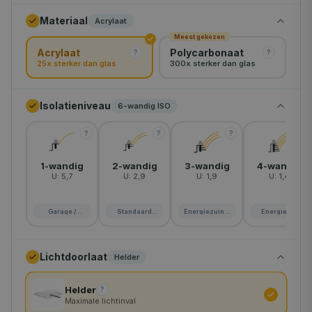
Materiaal
Acrylaat
rond-120
Meest gekozen
Acrylaat
Polycarbonaat
rond-130
?
?
25x sterker dan glas
300x sterker dan glas
Isolatieniveau
6-wandig ISO
?
?
?
?
1-wandig
2-wandig
3-wandig
4-wandig
U:
5,7
U:
2,9
U:
1,9
U:
1,4
Garage /
Standaard
Energiezuinig
Energie A+
schuur
woning
huis
Lichtdoorlaat
Helder
Helder
?
Maximale lichtinval