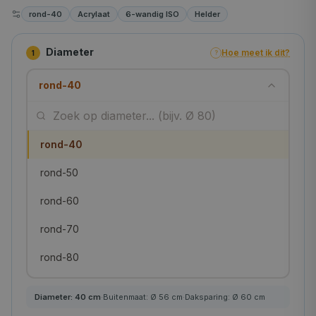
rond-40
Acrylaat
6-wandig ISO
Helder
Diameter
Hoe meet ik dit?
1
?
rond-40
rond-40
rond-50
rond-60
rond-70
rond-80
rond-90
Diameter:
40
cm
·
Buitenmaat: Ø
56
cm
·
Daksparing: Ø
60
cm
rond-100