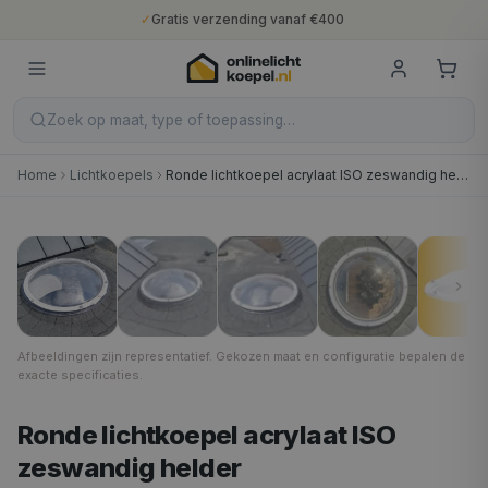
✓
Gratis verzending vanaf €400
✓
Binnen 5 werkdagen geleverd
✓
10 jaar fabrieksgarantie
✓
Nederlandse productie
✓
Gratis verzending vanaf €400
Zoek op maat, type of toepassing…
Home
Lichtkoepels
Ronde lichtkoepel acrylaat ISO zeswandig helder
Helder
1
/
7
Afbeeldingen zijn representatief. Gekozen maat en configuratie bepalen de
exacte specificaties.
Ronde lichtkoepel acrylaat ISO
zeswandig helder