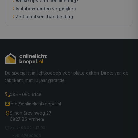
Welke opstand heb ik nodig?
Isolatiewaarden vergelijken
Zelf plaatsen: handleiding
De specialist in lichtkoepels voor platte daken. Direct van de
fabrikant, met 10 jaar garantie.
085 - 060 6148
info@onlinelichtkoepel.nl
Simon Stevinweg 27
6827 BS Arnhem
Ma-vr 08:00 - 17:00
KvK: 97600008