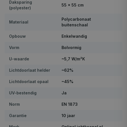
Daksparing
55 × 55 cm
(polyester)
Polycarbonaat
Materiaal
buitenschaal
Opbouw
Enkelwandig
Vorm
Bolvormig
U-waarde
~5,7 W/m²K
Lichtdoorlaat helder
~62%
Lichtdoorlaat opaal
~45%
UV-bestendig
Ja
Norm
EN 1873
Garantie
10 jaar
Merk
OnlineLichtkoepel.nl