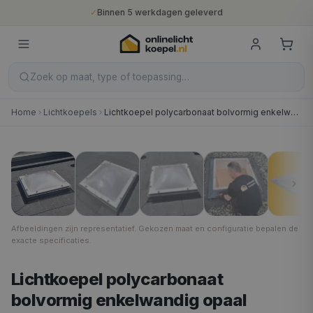
✓
Binnen 5 werkdagen geleverd
✓
10 jaar fabrieksgarantie
✓
Nederlandse productie
✓
Gratis verzending vanaf €400
Zoek op maat, type of toepassing…
Home
Lichtkoepels
Lichtkoepel polycarbonaat bolvormig enkelwandig opaal
30 × 30 cm
1
/
7
Afbeeldingen zijn representatief. Gekozen maat en configuratie bepalen de
exacte specificaties.
Lichtkoepel polycarbonaat
bolvormig enkelwandig opaal