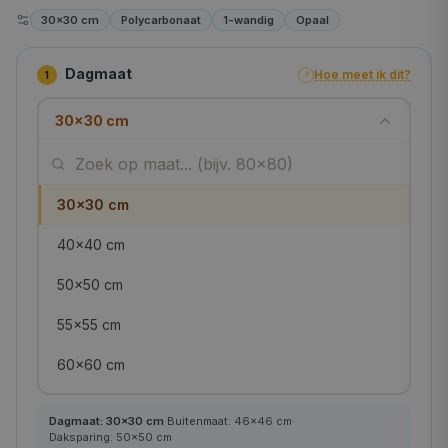
30×30 cm
Polycarbonaat
1-wandig
Opaal
Dagmaat
Hoe meet ik dit?
1
?
30×30 cm
30×30 cm
40×40 cm
50×50 cm
55×55 cm
60×60 cm
70×70 cm
Dagmaat:
30
×
30
cm
·
Buitenmaat:
46
×
46
cm
·
Daksparing:
50
×
50
cm
75×75 cm