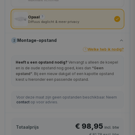
200×200 cm
Opaal
?
Diffuus daglicht & meer privacy
Montage-opstand
2
Welke heb ik nodig?
?
Heeft u een opstand nodig?
Vervangt u alleen de koepel
en is de oude opstand nog goed, kies dan
“Geen
opstand”
. Bij een nieuw dakgat of een kapotte opstand
kiest u hieronder een passende opstand.
Voor deze maat zijn geen opstanden beschikbaar. Neem
contact
op voor advies.
€ 98,95
Totaalprijs
incl. btw
€ 81,78
excl. btw