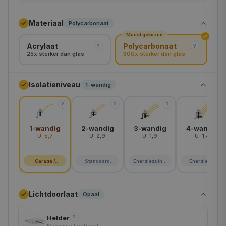
80×80 cm
Materiaal
Polycarbonaat
Meest gekozen
90×90 cm
Acrylaat
Polycarbonaat
?
?
25x sterker dan glas
300x sterker dan glas
100×100 cm
105×105 cm
Isolatieniveau
1-wandig
110×110 cm
?
?
?
?
120×120 cm
1-wandig
2-wandig
3-wandig
4-wandig
U:
5,7
U:
2,9
U:
1,9
U:
1,4
130×130 cm
140×140 cm
Garage /
Standaard
Energiezuinig
Energie A+
schuur
woning
huis
150×150 cm
Lichtdoorlaat
Opaal
160×160 cm
Helder
?
180×180 cm
Maximale lichtinval