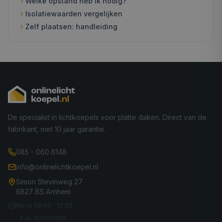
Welke opstand heb ik nodig?
Isolatiewaarden vergelijken
Zelf plaatsen: handleiding
De specialist in lichtkoepels voor platte daken. Direct van de
fabrikant, met 10 jaar garantie.
085 - 060 6148
info@onlinelichtkoepel.nl
Simon Stevinweg 27
6827 BS Arnhem
Ma-vr 08:00 - 17:00
KvK: 97600008