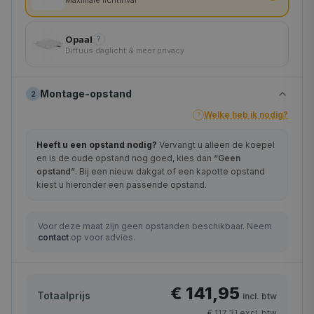
200×200 cm
Opaal
?
Diffuus daglicht & meer privacy
Montage-opstand
2
Welke heb ik nodig?
?
Heeft u een opstand nodig?
Vervangt u alleen de koepel
en is de oude opstand nog goed, kies dan
“Geen
opstand”
. Bij een nieuw dakgat of een kapotte opstand
kiest u hieronder een passende opstand.
Voor deze maat zijn geen opstanden beschikbaar. Neem
contact
op voor advies.
€ 141,95
Totaalprijs
incl. btw
€ 117,31
excl. btw