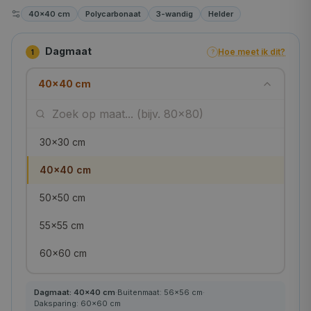
40×40 cm
Polycarbonaat
3-wandig
Helder
Dagmaat
Hoe meet ik dit?
1
?
40×40 cm
30×30 cm
40×40 cm
50×50 cm
55×55 cm
60×60 cm
70×70 cm
Dagmaat:
40
×
40
cm
·
Buitenmaat:
56
×
56
cm
·
Daksparing:
60
×
60
cm
75×75 cm