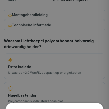
Montagehandleiding
Technische informatie
Waarom
Lichtkoepel polycarbonaat bolvormig
driewandig helder
?
Extra isolatie
U-waarde ~2,0 W/m²K, bespaart op energiekosten
Hagelbestendig
Polycarbonaat is 250x sterker dan glas