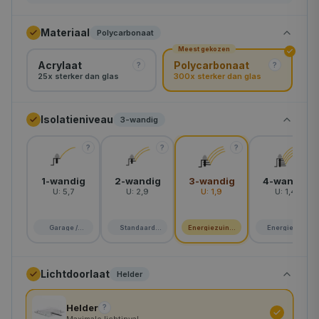
80×80 cm
Materiaal
Polycarbonaat
Meest gekozen
90×90 cm
Acrylaat
Polycarbonaat
?
?
25x sterker dan glas
300x sterker dan glas
100×100 cm
105×105 cm
Isolatieniveau
3-wandig
110×110 cm
?
?
?
?
120×120 cm
1-wandig
2-wandig
3-wandig
4-wandig
U:
5,7
U:
2,9
U:
1,9
U:
1,4
130×130 cm
140×140 cm
Garage /
Standaard
Energiezuinig
Energie A+
schuur
woning
huis
150×150 cm
Lichtdoorlaat
Helder
160×160 cm
Helder
?
180×180 cm
Maximale lichtinval