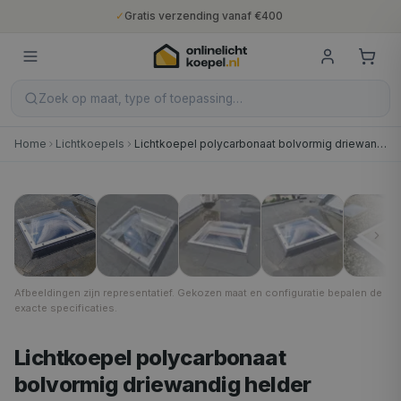
✓
Gratis verzending vanaf €400
✓
Binnen 5 werkdagen geleverd
✓
10 jaar fabrieksgarantie
✓
Nederlandse productie
✓
Gratis verzending vanaf €400
Zoek op maat, type of toepassing…
Home
Lichtkoepels
Lichtkoepel polycarbonaat bolvormig driewandig helder
40 × 40 cm
1
/
8
Afbeeldingen zijn representatief. Gekozen maat en configuratie bepalen de
exacte specificaties.
Lichtkoepel polycarbonaat
bolvormig driewandig helder