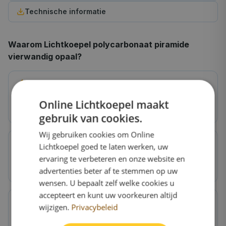
Technische informatie
Waarom
Lichtkoepel polycarbonaat piramide
vierwandig opaal
?
Extra isolatie
Online Lichtkoepel maakt
U-waarde ~1,6 W/m²K, bespaart op energiekosten
gebruik van cookies.
Wij gebruiken cookies om Online
Lichtkoepel goed te laten werken, uw
Hagelbestendig
ervaring te verbeteren en onze website en
Polycarbonaat is 250x sterker dan glas
advertenties beter af te stemmen op uw
wensen. U bepaalt zelf welke cookies u
accepteert en kunt uw voorkeuren altijd
wijzigen.
Privacybeleid
Voor woningen