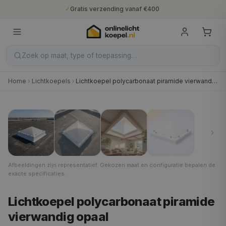
✓
Gratis verzending vanaf €400
✓
Binnen 5 werkdagen geleverd
✓
10 jaar fabrieksgarantie
✓
Nederlandse productie
✓
Gratis verzending vanaf €400
Zoek op maat, type of toepassing…
Home
Lichtkoepels
Lichtkoepel polycarbonaat piramide vierwandig opaal
40 × 40 cm
1
/
4
Afbeeldingen zijn representatief. Gekozen maat en configuratie bepalen de
exacte specificaties.
Lichtkoepel polycarbonaat piramide
vierwandig opaal