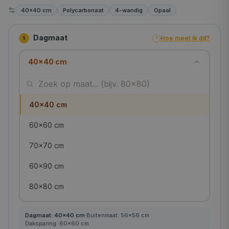
40×40 cm
Polycarbonaat
4-wandig
Opaal
Dagmaat
Hoe meet ik dit?
1
?
40×40 cm
40×40 cm
60×60 cm
70×70 cm
60×90 cm
80×80 cm
90×90 cm
Dagmaat:
40
×
40
cm
·
Buitenmaat:
56
×
56
cm
·
Daksparing:
60
×
60
cm
100×100 cm