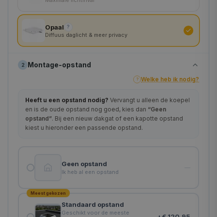
180×180 cm
Opaal
?
Diffuus daglicht & meer privacy
Montage-opstand
2
Welke heb ik nodig?
?
Heeft u een opstand nodig?
Vervangt u alleen de koepel
en is de oude opstand nog goed, kies dan
“Geen
opstand”
. Bij een nieuw dakgat of een kapotte opstand
kiest u hieronder een passende opstand.
Geen opstand
—
Ik heb al een opstand
Meest gekozen
Standaard opstand
Geschikt voor de meeste
+
€ 120,95