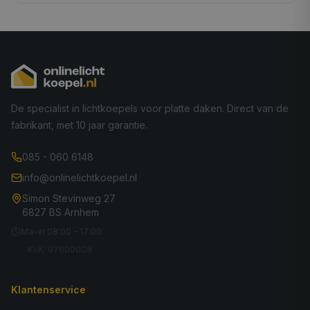
De specialist in lichtkoepels voor platte daken. Direct van de
fabrikant, met 10 jaar garantie.
085 - 060 6148
info@onlinelichtkoepel.nl
Simon Stevinweg 27
6827 BS Arnhem
Ma-vr 08:00 - 17:00
KvK: 97600008
Klantenservice