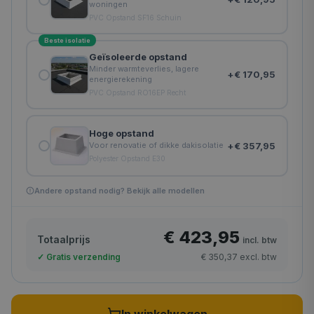
woningen
PVC Opstand SF16 Schuin
Beste isolatie
Geïsoleerde opstand
Minder warmteverlies, lagere
+
€ 170,95
energierekening
PVC Opstand RO16EP Recht
Hoge opstand
+
€ 357,95
Voor renovatie of dikke dakisolatie
Polyester Opstand E30
Andere opstand nodig? Bekijk alle modellen
€ 423,95
Totaalprijs
incl. btw
✓ Gratis verzending
€ 350,37
excl. btw