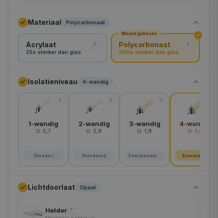
90×120 cm
Materiaal
Polycarbonaat
Meest gekozen
90×150 cm
Acrylaat
Polycarbonaat
?
?
25x sterker dan glas
300x sterker dan glas
120×120 cm
90×180 cm
Isolatieniveau
4-wandig
130×130 cm
?
?
?
?
120×150 cm
1-wandig
2-wandig
3-wandig
4-wandig
U:
5,7
U:
2,9
U:
1,9
U:
1,4
100×200 cm
120×180 cm
Garage /
Standaard
Energiezuinig
Energie A+
schuur
woning
huis
150×150 cm
Lichtdoorlaat
Opaal
120×210 cm
Helder
?
160×160 cm
Maximale lichtinval