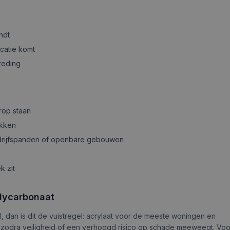
ndt
catie komt
reding
rop staan
akken
bedrijfspanden of openbare gebouwen
k zit
olycarbonaat
l, dan is dit de vuistregel: acrylaat voor de meeste woningen en
aat zodra veiligheid of een verhoogd risico op schade meeweegt. Vo