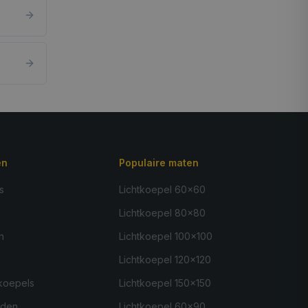
ën
Populaire maten
s
Lichtkoepel 60×60
Lichtkoepel 80×80
n
Lichtkoepel 100×100
Lichtkoepel 120×120
koepels
Lichtkoepel 150×150
nden
Lichtkoepel 60×90