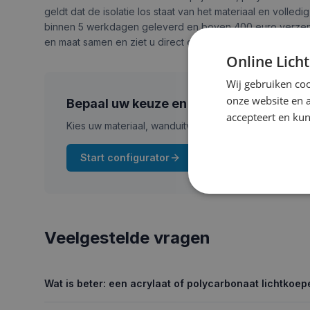
geldt dat de isolatie los staat van het materiaal en volled
binnen 5 werkdagen geleverd en boven 400 euro verzenden
en maat samen en ziet u direct de exacte prijs.
Online Lich
Wij gebruiken coo
onze website en 
Bepaal uw keuze en zie direct de prijs
accepteert en kun
Kies uw materiaal, wanduitvoering en maat in de conf
Start configurator
Veelgestelde vragen
Wat is beter: een acrylaat of polycarbonaat lichtkoep