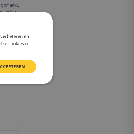
d gemaakt,
l wanden
 verbeteren en
elke cookies u
ACCEPTEREN