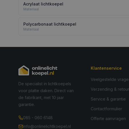
Acrylaat lichtkoepel
Materiaal
Polycarbonaat lichtkoepel
Materiaal
Klantenservice
Veelgestelde vrage
De specialist in lichtkoepels
Verzending & retou
voor platte daken. Direct van
de fabrikant, met 10 jaar
Service & garantie
garantie.
Contactformulier
085 - 060 6148
Offerte aanvragen
info@onlinelichtkoepel.nl