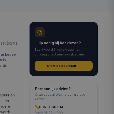
Hulp nodig bij het kiezen?
rlaat (92%)
Beantwoord 6 korte vragen en
che keuze.
ontvang direct persoonlijk advies.
n in
ct de
Start de adviseur
Persoonlijk advies?
Onze specialisten helpen u graag
nsduur en
verder.
gen en
ligere
085 - 060 6148
 wordt
Ma-Vr 08:00 - 17:00