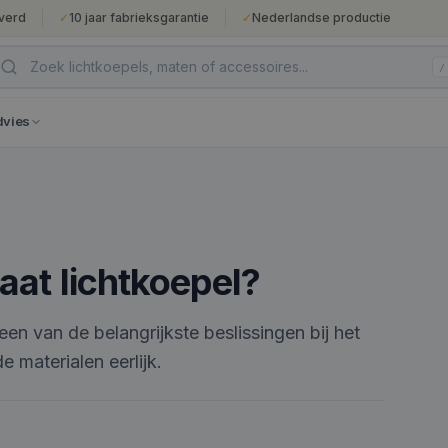
verd
✓
10 jaar fabrieksgarantie
✓
Nederlandse productie
/
dvies
aat lichtkoepel?
en van de belangrijkste beslissingen bij het
e materialen eerlijk.