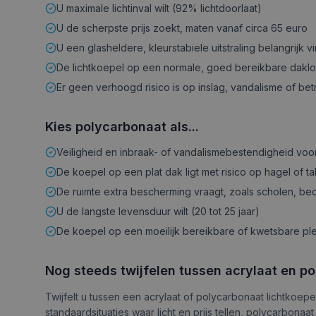
U maximale lichtinval wilt (92% lichtdoorlaat)
U de scherpste prijs zoekt, maten vanaf circa 65 euro
U een glasheldere, kleurstabiele uitstraling belangrijk vi
De lichtkoepel op een normale, goed bereikbare daklo
Er geen verhoogd risico is op inslag, vandalisme of bet
Kies polycarbonaat als...
Veiligheid en inbraak- of vandalismebestendigheid voo
De koepel op een plat dak ligt met risico op hagel of t
De ruimte extra bescherming vraagt, zoals scholen, 
U de langste levensduur wilt (20 tot 25 jaar)
De koepel op een moeilijk bereikbare of kwetsbare ple
Nog steeds twijfelen tussen acrylaat en p
Twijfelt u tussen een acrylaat of polycarbonaat lichtkoepe
standaardsituaties waar licht en prijs tellen, polycarbon