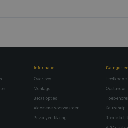
Informatie
Categorie
n
Over ons
Lichtkoepel
ren
Montage
Opstanden
Betaalopties
Toebehore
Algemene voorwaarden
Keuzehulp
Privacyverklaring
Ronde licht
PVC opsta