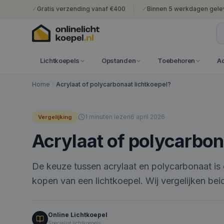
✓
Gratis verzending vanaf €400
✓
Binnen 5 werkdagen gele
Lichtkoepels
Opstanden
Toebehoren
A
Home
Acrylaat of polycarbonaat lichtkoepel?
1
minuten lezen
6 april 2026
Vergelijking
Acrylaat of polycarbon
De keuze tussen acrylaat en polycarbonaat is e
kopen van een lichtkoepel. Wij vergelijken beid
Online Lichtkoepel
Specialist lichtkoepels