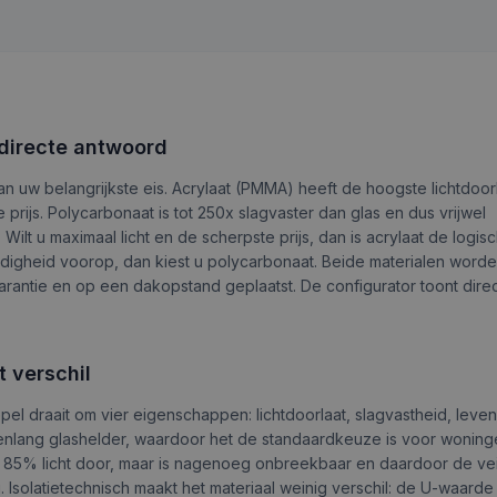
 directe antwoord
an uw belangrijkste eis. Acrylaat (PMMA) heeft de hoogste lichtdoo
 prijs. Polycarbonaat is tot 250x slagvaster dan glas en dus vrijwel
Wilt u maximaal licht en de scherpste prijs, dan is acrylaat de logis
digheid voorop, dan kiest u polycarbonaat. Beide materialen worde
rantie en op een dakopstand geplaatst. De configurator toont dire
t verschil
epel draait om vier eigenschappen: lichtdoorlaat, slagvastheid, leve
 jarenlang glashelder, waardoor het de standaardkeuze is voor wonin
aat 85% licht door, maar is nagenoeg onbreekbaar en daardoor de vei
. Isolatietechnisch maakt het materiaal weinig verschil: de U-waarde