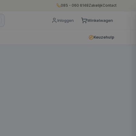
085 - 060 6148
Zakelijk
Contact
Inloggen
Winkelwagen
Keuzehulp