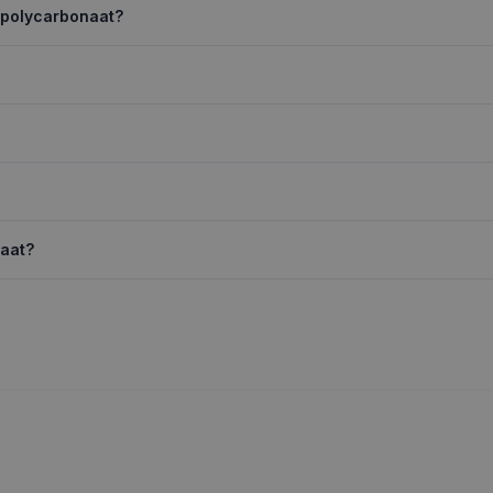
n polycarbonaat?
naat?