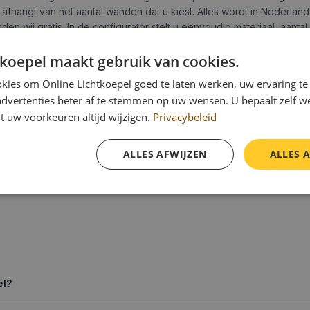
ig afhangt van het aantal wanden dat u kiest. Alles wordt in Nederlan
 wij gratis. In de configurator stelt u eenvoudig materiaal, aanta
tkoepel maakt gebruik van cookies.
kies om Online Lichtkoepel goed te laten werken, uw ervaring te
advertenties beter af te stemmen op uw wensen. U bepaalt zelf w
t uw voorkeuren altijd wijzigen.
Privacybeleid
igurator en zie meteen wat uw lichtkoepel kost.
ALLES AFWIJZEN
ALLES 
el?