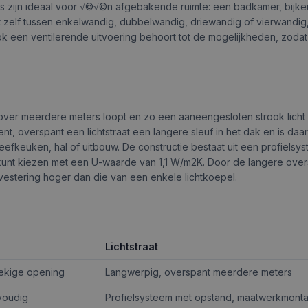
els zijn ideaal voor √©√©n afgebakende ruimte: een badkamer, bijk
kiest zelf tussen enkelwandig, dubbelwandig, driewandig of vierwandig
Ook een ventilerende uitvoering behoort tot de mogelijkheden, zoda
e over meerdere meters loopt en zo een aaneengesloten strook licht 
t, overspant een lichtstraat een langere sleuf in het dak en is da
eefkeuken, hal of uitbouw. De constructie bestaat uit een profielsy
kunt kiezen met een U-waarde van 1,1 W/m2K. Door de langere ove
investering hoger dan die van een enkele lichtkoepel.
Lichtstraat
oekige opening
Langwerpig, overspant meerdere meters
voudig
Profielsysteem met opstand, maatwerkmont