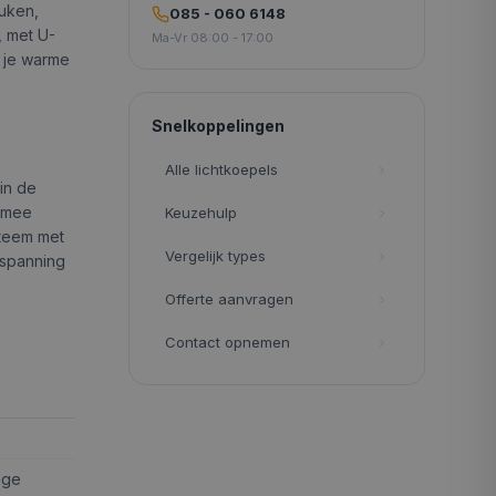
euken,
085 - 060 6148
, met U-
Ma-Vr 08:00 - 17:00
t je warme
Snelkoppelingen
Alle lichtkoepels
in de
armee
Keuzehulp
steem met
Vergelijk types
rspanning
Offerte aanvragen
Contact opnemen
age