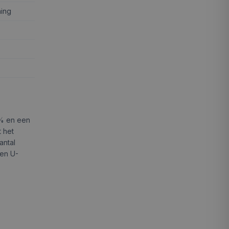
ing
2% en een
t het
antal
een U-