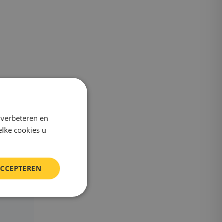
ngen
 verbeteren en
nning en
elke cookies u
 de
ACCEPTEREN