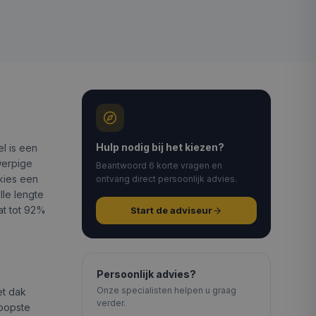
Hulp nodig bij het kiezen?
el is een
werpige
Beantwoord 6 korte vragen en
kies een
ontvang direct persoonlijk advies.
lle lengte
at tot 92%
Start de adviseur
Persoonlijk advies?
Onze specialisten helpen u graag
et dak
verder.
koopste