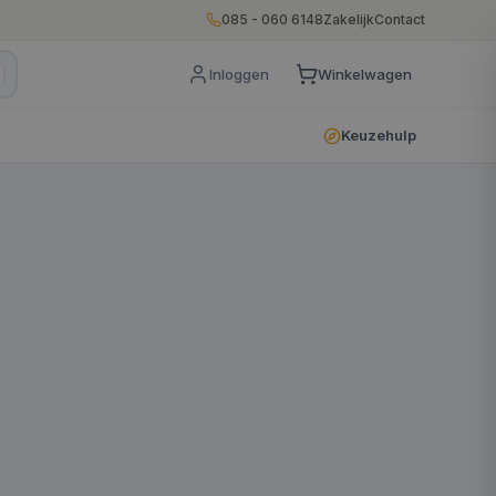
085 - 060 6148
Zakelijk
Contact
Inloggen
Winkelwagen
Keuzehulp