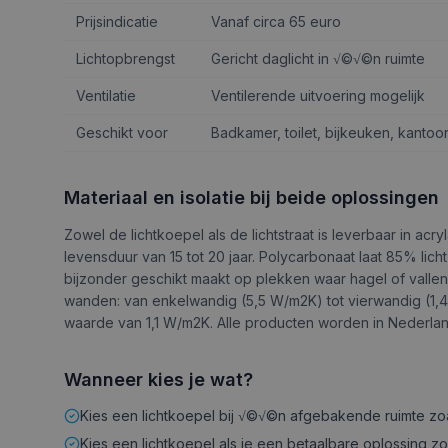
Prijsindicatie
Vanaf circa 65 euro
Lichtopbrengst
Gericht daglicht in √©√©n ruimte
Ventilatie
Ventilerende uitvoering mogelijk
Geschikt voor
Badkamer, toilet, bijkeuken, kantoo
Materiaal en isolatie bij beide oplossingen
Zowel de lichtkoepel als de lichtstraat is leverbaar in ac
levensduur van 15 tot 20 jaar. Polycarbonaat laat 85% licht
bijzonder geschikt maakt op plekken waar hagel of vallen
wanden: van enkelwandig (5,5 W/m2K) tot vierwandig (1,4 
waarde van 1,1 W/m2K. Alle producten worden in Nederlan
Wanneer kies je wat?
Kies een lichtkoepel bij √©√©n afgebakende ruimte zoa
Kies een lichtkoepel als je een betaalbare oplossing z