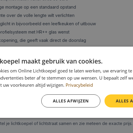
dige montage op een standaard opstand
te over de volle lengte wilt verlichten
glicht in bijvoorbeeld een leefkeuken of uitbouw
 profielsysteem met HR++ glas wenst
kopening, die geeft vaak direct de doorslag
tkoepel maakt gebruik van cookies.
xacte prijs op basis van jouw maten en uitvoering, zonder verrassi
kies om Online Lichtkoepel goed te laten werken, uw ervaring te
or de kleinste maten, terwijl een lichtstraat door de langere overspa
advertenties beter af te stemmen op uw wensen. U bepaalt zelf w
and plaats en levering volgt binnen 5 werkdagen. Vanaf 400 euro is
t uw voorkeuren altijd wijzigen.
Privacybeleid
garantie, zodat je jarenlang zeker bent van kwaliteit en daglicht.
ALLES AFWIJZEN
ALLES 
l je lichtkoepel of lichtstraat samen en zie meteen de exacte prijs.