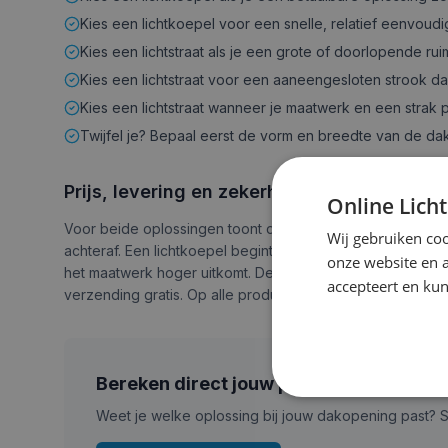
Kies een lichtkoepel voor een snelle, relatief eenvou
Kies een lichtstraat als je een grote of doorlopende ruim
Kies een lichtstraat voor een aaneengesloten strook da
Kies een lichtstraat wanneer je maatwerk en een strak
Twijfel je? Bepaal eerst de vorm en breedte van de da
Prijs, levering en zekerheid
Online Lich
Voor beide oplossingen toont de configurator direct de e
Wij gebruiken coo
achteraf. Een lichtkoepel begint al vanaf circa 65 euro vo
onze website en 
het maatwerk hoger uitkomt. De productie vindt in Nederl
accepteert en kun
verzending gratis. Op alle producten geldt 10 jaar fabrieks
Bereken direct jouw prijs
Weet je welke oplossing bij jouw dakopening past? Ste