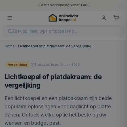
✓
Gratis verzending vanaf €400
✓
Binnen 5 werkdagen geleverd
✓
10 jaar fabrieksgarantie
✓
Nederlandse productie
✓
Gratis verzending vanaf €400
Zoek op maat, type of toepassing…
Home
Lichtkoepel of platdakraam: de vergelijking
1
minuten lezen
6 april 2026
Vergelijking
Lichtkoepel of platdakraam: de
vergelijking
Een lichtkoepel en een platdakraam zijn beide
populaire oplossingen voor daglicht op platte
daken. Ontdek welke optie het beste bij uw
wensen en budget past.