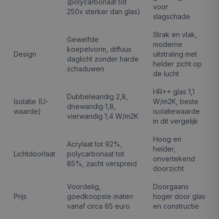
(polycarbonaat tot
voor
250x sterker dan glas)
slagschade
Strak en vlak,
Gewelfde
moderne
koepelvorm, diffuus
Design
uitstraling met
daglicht zonder harde
helder zicht op
schaduwen
de lucht
HR++ glas 1,1
Dubbelwandig 2,8,
Isolatie (U-
W/m2K, beste
driewandig 1,8,
waarde)
isolatiewaarde
vierwandig 1,4 W/m2K
in dit vergelijk
Hoog en
Acrylaat tot 92%,
helder,
Lichtdoorlaat
polycarbonaat tot
onvertekend
85%, zacht verspreid
doorzicht
Voordelig,
Doorgaans
Prijs
goedkoopste maten
hoger door glas
vanaf circa 65 euro
en constructie