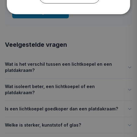
Start configurator
Veelgestelde vragen
Wat is het verschil tussen een lichtkoepel en een
platdakraam?
Wat isoleert beter, een lichtkoepel of een
platdakraam?
Is een lichtkoepel goedkoper dan een platdakraam?
Welke is sterker, kunststof of glas?