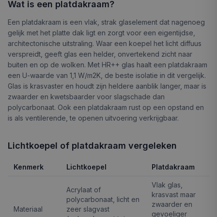
Wat is een platdakraam?
Een platdakraam is een vlak, strak glaselement dat nagenoeg
gelijk met het platte dak ligt en zorgt voor een eigentijdse,
architectonische uitstraling. Waar een koepel het licht diffuus
verspreidt, geeft glas een helder, onvertekend zicht naar
buiten en op de wolken. Met HR++ glas haalt een platdakraam
een U-waarde van 1,1 W/m2K, de beste isolatie in dit vergelijk.
Glas is krasvaster en houdt zijn heldere aanblik langer, maar is
zwaarder en kwetsbaarder voor slagschade dan
polycarbonaat. Ook een platdakraam rust op een opstand en
is als ventilerende, te openen uitvoering verkrijgbaar.
Lichtkoepel of platdakraam vergeleken
Kenmerk
Lichtkoepel
Platdakraam
Vlak glas,
Acrylaat of
krasvast maar
polycarbonaat, licht en
zwaarder en
Materiaal
zeer slagvast
gevoeliger