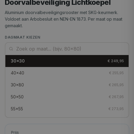
Doorvalbeveiliging Lichtkoepel
Aluminium doorvalbeveiligingsrooster met SKG-keurmerk.
Voldoet aan Arbobesluit en NEN-EN 1873. Per maat op maat
gemaakt.
DAGMAAT KIEZEN
30x30
€ 249,95
40x40
€ 255,95
30x80
€ 265,95
50x50
€ 267,95
55x55
€ 273,95
60x60
€ 282,95
40x70
Prijs
€ 282,95