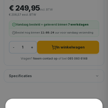
€ 249,95
70x70
€ 303,95
incl. BTW
€ 206,57 excl. BTW
75x75
€ 314,95
Vandaag besteld = geleverd binnen
7
werkdagen
40x100
€ 321,95
Bestel nog binnen
uur voor vandaag verzending
11
:
08
:
23
80x80
€ 329,95
-
+
In winkelwagen
50x100
1
€ 334,95
60x90
€ 337,95
Vragen?
Neem contact op
of bel
085 060 6148
70x100
€ 360,95
Specificaties
50x110
€ 370,95
90x90
€ 378,95
30x130
€ 386,95
100x100
€ 401,95