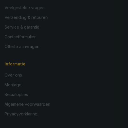
60x180
€ 552,95
Veelgestelde vragen
40x190
Verzending & retouren
€ 560,95
Service & garantie
100x160
€ 572,95
Contactformulier
75x175
€ 575,95
Offerte aanvragen
130x130
€ 576,95
80x160
€ 581,95
Informatie
80x180
€ 589,95
Over ons
Montage
140x140
€ 605,95
Betaalopties
90x180
€ 605,95
Algemene voorwaarden
120x150
€ 613,95
Privacyverklaring
130x160
€ 645,95