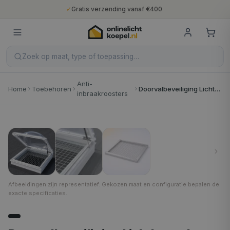
✓
Gratis verzending vanaf €400
✓
Binnen 5 werkdagen geleverd
✓
10 jaar fabrieksgarantie
✓
Nederlandse productie
✓
Gratis verzending vanaf €400
Zoek op maat, type of toepassing…
Anti-
Home
Toebehoren
Doorvalbeveiliging Lichtkoepel
inbraakroosters
1
/
3
Afbeeldingen zijn representatief. Gekozen maat en configuratie bepalen de
exacte specificaties.