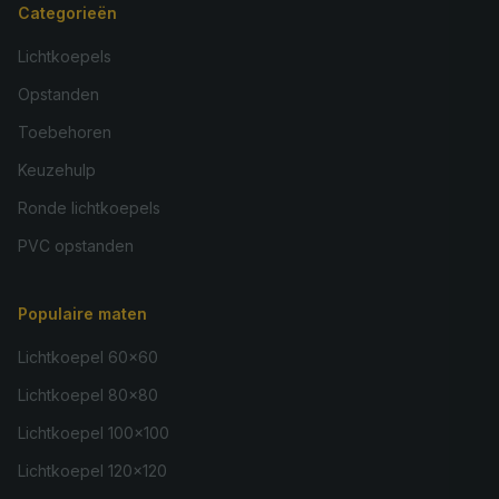
Categorieën
100x190
€ 658,95
Lichtkoepels
100x200
€ 669,95
Opstanden
150x150
€ 671,95
Toebehoren
120x180
€ 678,95
Keuzehulp
80x220
€ 682,95
Ronde lichtkoepels
160x160
€ 700,95
PVC opstanden
100x220
€ 717,95
Populaire maten
80x230
€ 719,95
Lichtkoepel 60×60
130x190
€ 745,95
Lichtkoepel 80×80
100x230
€ 755,95
Lichtkoepel 100×100
80x250
€ 766,95
Lichtkoepel 120×120