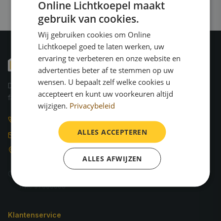
Online Lichtkoepel maakt
60x130
€ 428,95
gebruik van cookies.
105x105
Wij gebruiken cookies om Online
€ 440,95
Lichtkoepel goed te laten werken, uw
70x130
€ 445,95
ervaring te verbeteren en onze website en
advertenties beter af te stemmen op uw
75x125
€ 447,95
wensen. U bepaalt zelf welke cookies u
De specialist in lichtkoepels voor platte daken. Direct van de
80x130
accepteert en kunt uw voorkeuren altijd
€ 458,95
fabrikant, met 10 jaar garantie.
wijzigen.
Privacybeleid
90x120
€ 461,95
085 - 060 6148
ALLES ACCEPTEREN
100x130
€ 486,95
info@onlinelichtkoepel.nl
Simon Stevinweg 27
110x110
€ 489,95
ALLES AFWIJZEN
6827 BS Arnhem
120x120
€ 512,95
Ma-vr 08:00 - 17:00
KvK: 97600008
90x150
€ 520,95
100x150
€ 533,95
Klantenservice