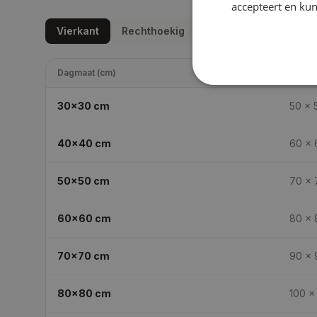
accepteert en kun
Vierkant
Rechthoekig
Dagmaat (cm)
Daksp
30x30
cm
50 × 
40x40
cm
60 × 
50x50
cm
70 × 
60x60
cm
80 × 
70x70
cm
90 × 
80x80
cm
100 ×