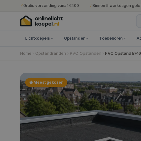
✓
Gratis verzending vanaf €400
✓
Binnen 5 werkdagen gele
Lichtkoepels
Opstanden
Toebehoren
A
Home
Opstandranden
PVC Opstanden
PVC Opstand BF16
Meest gekozen