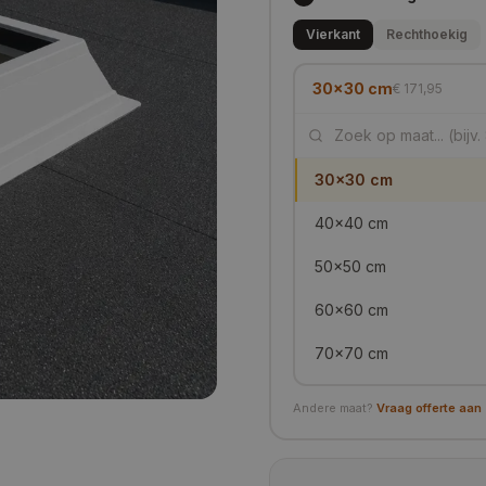
Vierkant
Rechthoekig
30x30 cm
€ 171,95
30x30 cm
40x40 cm
50x50 cm
60x60 cm
70x70 cm
80x80 cm
Andere maat?
Vraag offerte aan
90x90 cm
100x100 cm