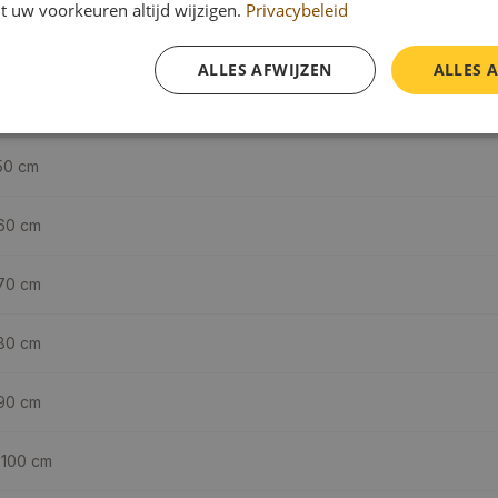
t uw voorkeuren altijd wijzigen.
Privacybeleid
ALLES AFWIJZEN
ALLES 
aring (cm)
50
cm
60
cm
70
cm
80
cm
90
cm
 100
cm