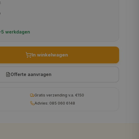
t
€ 325,95
W
€ 328,95
 5-5 werkdagen
€ 351,95
€ 378,95
In winkelwagen
€ 406,95
€ 435,95
Offerte aanvragen
€ 466,95
Gratis verzending v.a. €150
€ 523,95
Advies: 085 060 6148
€ 562,95