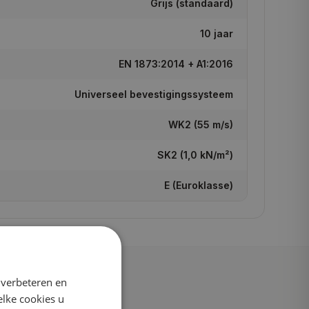
Grijs (standaard)
10 jaar
EN 1873:2014 + A1:2016
Universeel bevestigingssysteem
WK2 (55 m/s)
SK2 (1,0 kN/m²)
E (Euroklasse)
 verbeteren en
elke cookies u