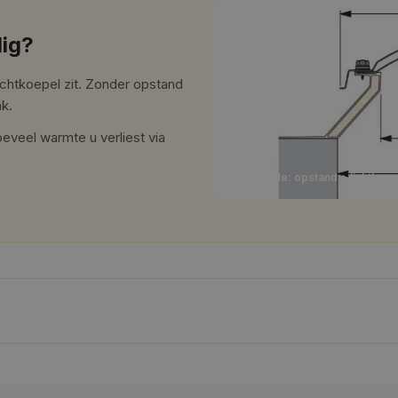
ig?
ichtkoepel zit. Zonder opstand
ak.
eveel warmte u verliest via
Doorsnede: opstand + lichtkoep