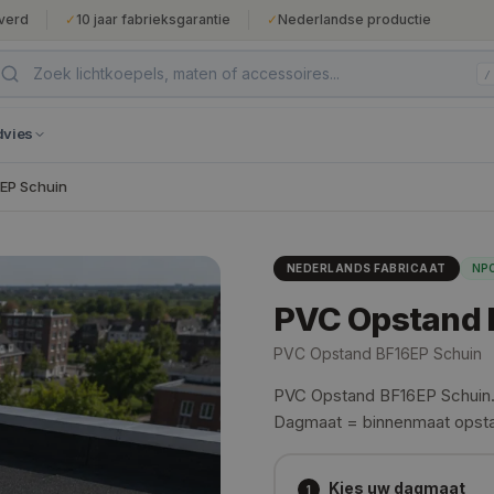
verd
✓
10 jaar fabrieksgarantie
✓
Nederlandse productie
/
dvies
EP Schuin
NEDERLANDS FABRICAAT
NPO
PVC Opstand 
PVC Opstand BF16EP Schuin
PVC Opstand BF16EP Schuin.
Dagmaat = binnenmaat opst
Kies uw dagmaat
1