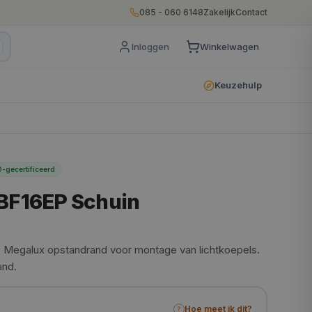
085 - 060 6148
Zakelijk
Contact
Inloggen
Winkelwagen
Keuzehulp
-gecertificeerd
BF16EP Schuin
 Megalux opstandrand voor montage van lichtkoepels.
and.
Hoe meet ik dit?
?