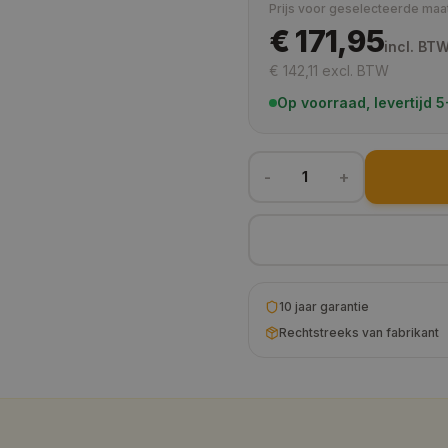
Prijs voor geselecteerde maa
€ 171,95
105x105 cm
incl. BT
€ 142,11
excl. BTW
110x110 cm
Op voorraad, levertijd
120x120 cm
130x130 cm
-
+
1
140x140 cm
150x150 cm
160x160 cm
10 jaar garantie
180x180 cm
Rechtstreeks van fabrikant
200x200 cm