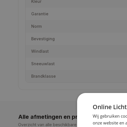
Kleur
Garantie
Norm
Bevestiging
Windlast
Sneeuwlast
Brandklasse
Online Lich
Wij gebruiken coo
Alle afmetingen en prijzen
onze website en 
Overzicht van alle beschikbare maten en bijbehorende pr