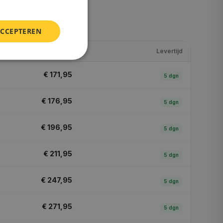
ACCEPTEREN
Prijs (
incl. BTW
)
Levertijd
€ 171,95
5
dgn
€ 176,95
5
dgn
€ 196,95
5
dgn
€ 211,95
5
dgn
€ 247,95
5
dgn
€ 271,95
5
dgn