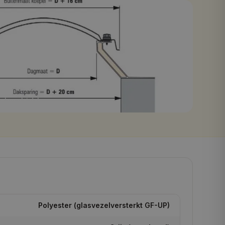
el op plat dak
Polyester (glasvezelversterkt GF-UP)