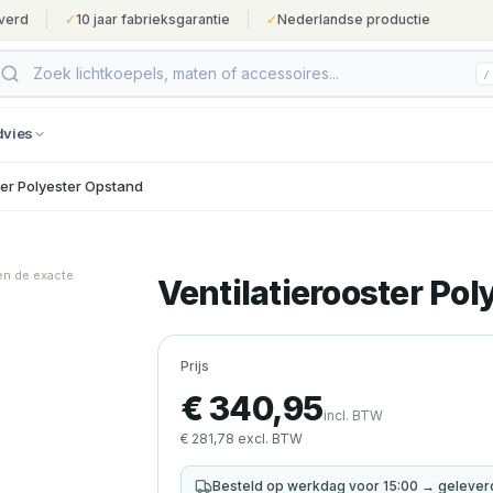
verd
✓
10 jaar fabrieksgarantie
✓
Nederlandse productie
/
dvies
ter Polyester Opstand
en de exacte
Ventilatierooster Po
Prijs
€ 340,95
incl. BTW
€ 281,78 excl. BTW
Besteld op werkdag voor 15:00 → gelever