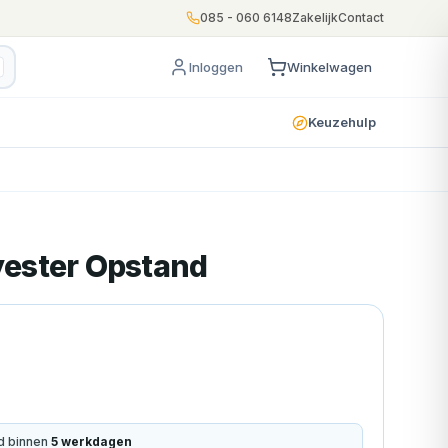
085 - 060 6148
Zakelijk
Contact
Inloggen
Winkelwagen
Keuzehulp
lyester Opstand
d binnen
5
werkdagen