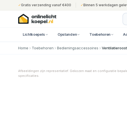
✓
Gratis verzending vanaf €400
✓
Binnen 5 werkdagen gele
Lichtkoepels
Opstanden
Toebehoren
A
Home
Toebehoren
Bedieningsaccessoires
Ventilatieroos
Afbeeldingen zijn representatief. Gekozen maat en configuratie bepal
specificaties.