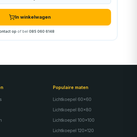
In winkelwagen
ntact op
of bel
085 060 6148
ën
Populaire maten
s
Lichtkoepel 60×60
Lichtkoepel 80×80
n
Lichtkoepel 100×100
Lichtkoepel 120×120