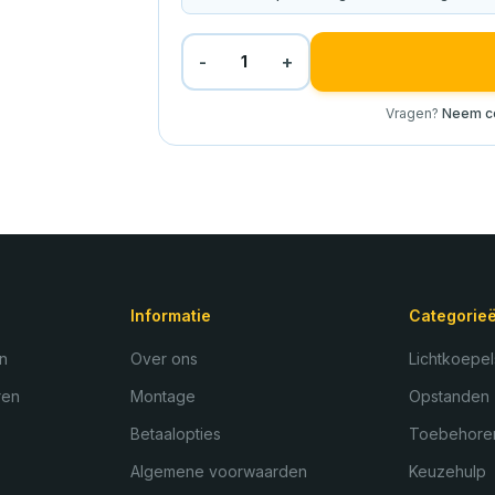
-
+
1
Vragen?
Neem co
Informatie
Categorie
n
Over ons
Lichtkoepel
ren
Montage
Opstanden
Betaalopties
Toebehore
Algemene voorwaarden
Keuzehulp