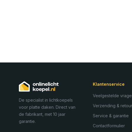
Klantenservice
Veelgestelde vrage
De specialist in lichtkoepels
Verzending & retou
voor platte daken. Direct van
de fabrikant, met 10 jaar
Service & garantie
garantie.
Contactformulier