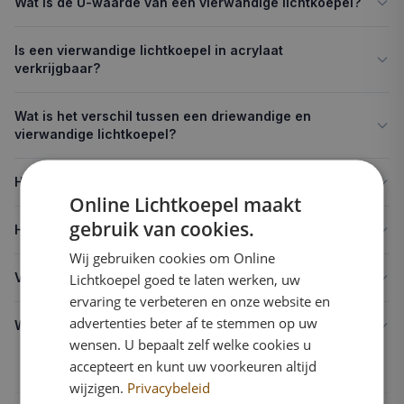
Wat is de U-waarde van een vierwandige lichtkoepel?
Is een vierwandige lichtkoepel in acrylaat
verkrijgbaar?
Wat is het verschil tussen een driewandige en
vierwandige lichtkoepel?
Hoeveel licht laat een vierwandige lichtkoepel door?
Online Lichtkoepel maakt
gebruik van cookies.
Hoe lang gaat een vierwandige lichtkoepel mee?
Wij gebruiken cookies om Online
Voor wie is een vierwandige lichtkoepel geschikt?
Lichtkoepel goed te laten werken, uw
ervaring te verbeteren en onze website en
advertenties beter af te stemmen op uw
Wat kost een vierwandige lichtkoepel?
wensen. U bepaalt zelf welke cookies u
accepteert en kunt uw voorkeuren altijd
wijzigen.
Privacybeleid