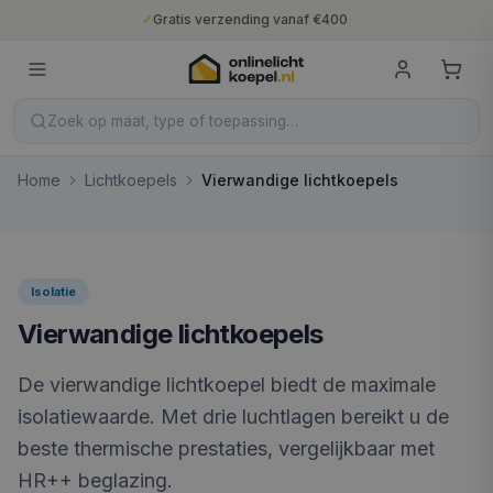
✓
Gratis verzending vanaf €400
✓
Binnen 5 werkdagen geleverd
✓
10 jaar fabrieksgarantie
✓
Nederlandse productie
✓
Gratis verzending vanaf €400
Zoek op maat, type of toepassing…
Home
Lichtkoepels
Vierwandige lichtkoepels
Isolatie
Vierwandige lichtkoepels
De vierwandige lichtkoepel biedt de maximale
isolatiewaarde. Met drie luchtlagen bereikt u de
beste thermische prestaties, vergelijkbaar met
HR++ beglazing.