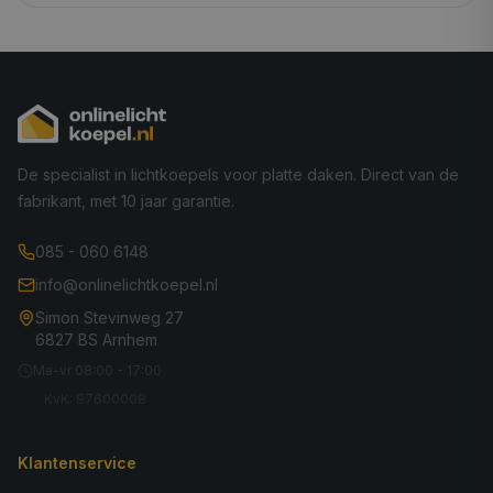
De specialist in lichtkoepels voor platte daken. Direct van de
fabrikant, met 10 jaar garantie.
085 - 060 6148
info@onlinelichtkoepel.nl
Simon Stevinweg 27
6827 BS Arnhem
Ma-vr 08:00 - 17:00
KvK: 97600008
Klantenservice