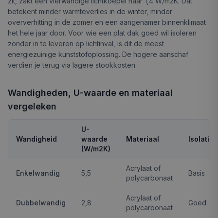
zit, zakt een vierwandige lichtkoepel naar 1,4 W/m2K. Dat
betekent minder warmteverlies in de winter, minder
oververhitting in de zomer en een aangenamer binnenklimaat
het hele jaar door. Voor wie een plat dak goed wil isoleren
zonder in te leveren op lichtinval, is dit de meest
energiezuinige kunststofoplossing. De hogere aanschaf
verdien je terug via lagere stookkosten.
Wandigheden, U-waarde en materiaal
vergeleken
U-
Wandigheid
waarde
Materiaal
Isolatie
(W/m2K)
Acrylaat of
Enkelwandig
5,5
Basis
polycarbonaat
Acrylaat of
Dubbelwandig
2,8
Goed
polycarbonaat