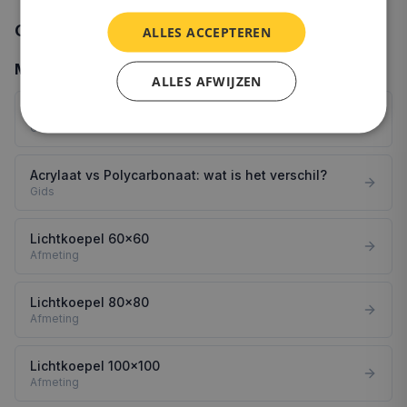
Gerelateerde onderwerpen
ALLES ACCEPTEREN
Meer informatie
ALLES AFWIJZEN
Lichtkoepel kopen: complete gids
Gids
Acrylaat vs Polycarbonaat: wat is het verschil?
Gids
Lichtkoepel 60x60
Afmeting
Lichtkoepel 80x80
Afmeting
Lichtkoepel 100x100
Afmeting