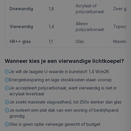
Acrylaat of
Driewandig
1,8
Zeer go
polycarbonaat
Alleen
Vierwandig
1,4
Topisolat
polycarbonaat
HR++ glas
1,1
Glas
Maximaal
Wanneer kies je een vierwandige lichtkoepel?
Je wilt de laagste U-waarde in kunststof: 1,4 W/m2K
Energiebesparing en lage stookkosten staan voorop
Je accepteert polycarbonaat, want vierwandig is niet in
acrylaat leverbaar
Je zoekt maximale slagvastheid, tot 250x sterker dan glas
Je isoleert een plat dak van een woning of bedrijfspand
grondig
Glas is geen optie vanwege gewicht of budget