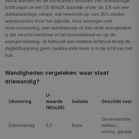
aantal wanden en de luchtkamers ertussen. Een driewandige
lichtkoepel zit met 1,8 W/m2K duidelijk onder de 2,8 van een
dubbelwandige variant, wat neerkomt op ruim 35% minder
warmteverlies door het dakvlak. Voor woningen met
vloerverwarming, een warmtepomp of een strak energielabel
is dat verschil merkbaar in het binnenklimaat en op de
energierekening. Je behoudt een heldere lichtinval terwijl de
daglichtopening geen zwakke plek meer is in de schil van het
huis.
Wandigheden vergeleken: waar staat
driewandig?
U-
Uitvoering
waarde
Isolatie
Geschikt voor
(W/m2K)
Onverwarmde
Enkelwandig
5,5
Basis
ruimtes,
schuur, garage