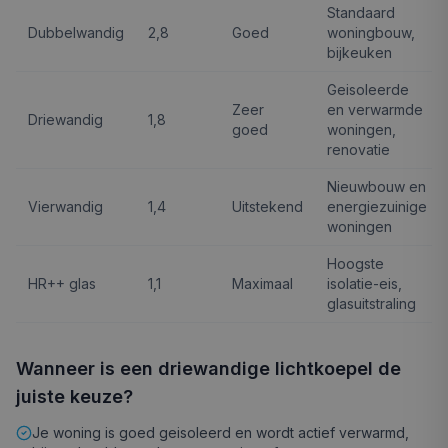
Standaard
Dubbelwandig
2,8
Goed
woningbouw,
bijkeuken
Geisoleerde
Zeer
en verwarmde
Driewandig
1,8
goed
woningen,
renovatie
Nieuwbouw en
Vierwandig
1,4
Uitstekend
energiezuinige
woningen
Hoogste
HR++ glas
1,1
Maximaal
isolatie-eis,
glasuitstraling
Wanneer is een driewandige lichtkoepel de
juiste keuze?
Je woning is goed geisoleerd en wordt actief verwarmd,