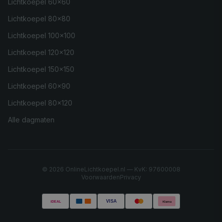
Lichtkoepel 60×60
Lichtkoepel 80×80
Lichtkoepel 100×100
Lichtkoepel 120×120
Lichtkoepel 150×150
Lichtkoepel 60×90
Lichtkoepel 80×120
Alle dagmaten
©
2026
OnlineLichtkoepel.nl — KvK: 97600008
Voorwaarden
Privacy
VISA
iDEAL
Klarna