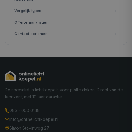
Vergelijk types
Offerte aanvragen
Contact opnemen
De specialist in lichtkoepels voor platte daken. Direct van de
fabrikant, met 10 jaar garantie.
085 - 060 6148
info@onlinelichtkoepel.nl
Simon Stevinweg 27