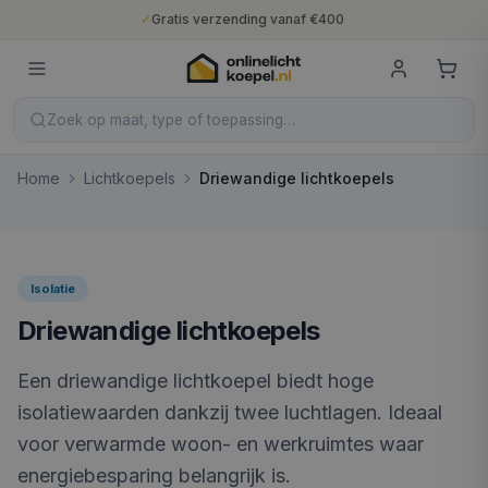
✓
Gratis verzending vanaf €400
✓
Binnen 5 werkdagen geleverd
✓
10 jaar fabrieksgarantie
✓
Nederlandse productie
✓
Gratis verzending vanaf €400
Zoek op maat, type of toepassing…
Home
Lichtkoepels
Driewandige lichtkoepels
Isolatie
Driewandige lichtkoepels
Een driewandige lichtkoepel biedt hoge
isolatiewaarden dankzij twee luchtlagen. Ideaal
voor verwarmde woon- en werkruimtes waar
energiebesparing belangrijk is.