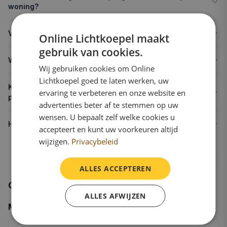
woning?
Voorkomt een driewandige lichtkoepel condens?
Online Lichtkoepel maakt
gebruik van cookies.
Wat kost een driewandige lichtkoepel?
Wij gebruiken cookies om Online
Lichtkoepel goed te laten werken, uw
Kan ik een driewandige lichtkoepel in acrylaat of
ervaring te verbeteren en onze website en
polycarbonaat kiezen?
advertenties beter af te stemmen op uw
wensen. U bepaalt zelf welke cookies u
Hoe lang gaat een driewandige lichtkoepel mee?
accepteert en kunt uw voorkeuren altijd
wijzigen.
Privacybeleid
ALLES ACCEPTEREN
Gerelateerde onderwerpen
ALLES AFWIJZEN
Meer informatie