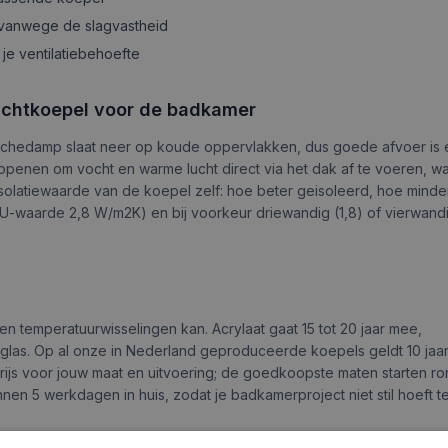
 vanwege de slagvastheid
je ventilatiebehoefte
 lichtkoepel voor de badkamer
uchedamp slaat neer op koude oppervlakken, dus goede afvoer is e
openen om vocht en warme lucht direct via het dak af te voeren, wa
 isolatiewaarde van de koepel zelf: hoe beter geisoleerd, hoe mind
U-waarde 2,8 W/m2K) en bij voorkeur driewandig (1,8) of vierwandi
n temperatuurwisselingen kan. Acrylaat gaat 15 tot 20 jaar mee,
n glas. Op al onze in Nederland geproduceerde koepels geldt 10 jaa
prijs voor jouw maat en uitvoering; de goedkoopste maten starten r
nen 5 werkdagen in huis, zodat je badkamerproject niet stil hoeft te