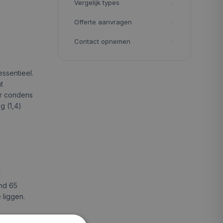
Vergelijk types
Offerte aanvragen
Contact opnemen
ssentieel.
t
er condens
g (1,4)
r
ond 65
 liggen.