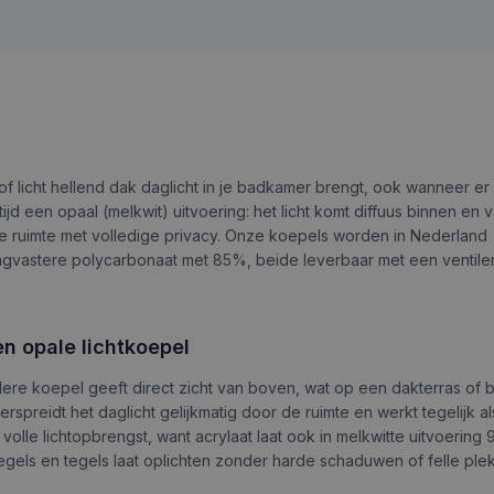
 of licht hellend dak daglicht in je badkamer brengt, ook wanneer e
ijd een opaal (melkwit) uitvoering: het licht komt diffuus binnen en 
isse ruimte met volledige privacy. Onze koepels worden in Nederland
slagvastere polycarbonaat met 85%, beide leverbaar met een ventil
n opale lichtkoepel
dere koepel geeft direct zicht van boven, wat op een dakterras of bi
spreidt het daglicht gelijkmatig door de ruimte en werkt tegelijk al
 volle lichtopbrengst, want acrylaat laat ook in melkwitte uitvoering 
piegels en tegels laat oplichten zonder harde schaduwen of felle pl