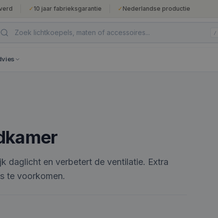
verd
✓
10 jaar fabrieksgarantie
✓
Nederlandse productie
/
dvies
adkamer
k daglicht en verbetert de ventilatie. Extra
ns te voorkomen.