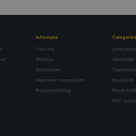
Informatie
Categorie
n
Over ons
Lichtkoepel
ren
Montage
Opstanden
Betaalopties
Toebehore
Algemene voorwaarden
Keuzehulp
Privacyverklaring
Ronde licht
PVC opsta