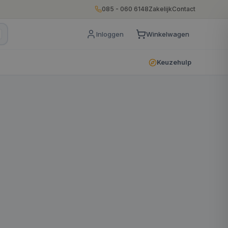
085 - 060 6148
Zakelijk
Contact
Inloggen
Winkelwagen
Keuzehulp