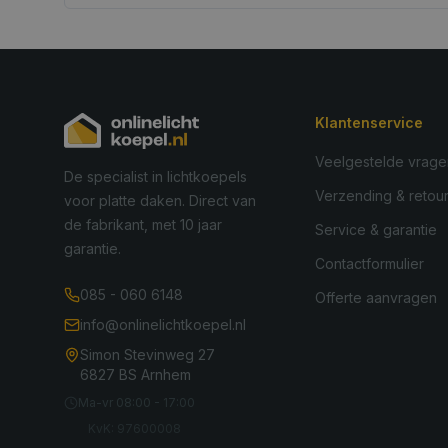
Klantenservice
Veelgestelde vrage
De specialist in lichtkoepels
Verzending & retou
voor platte daken. Direct van
de fabrikant, met 10 jaar
Service & garantie
garantie.
Contactformulier
085 - 060 6148
Offerte aanvragen
info@onlinelichtkoepel.nl
Simon Stevinweg 27
6827 BS Arnhem
Ma-vr 08:00 - 17:00
KvK: 97600008