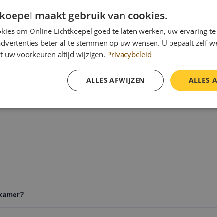
tkoepel maakt gebruik van cookies.
er
kies om Online Lichtkoepel goed te laten werken, uw ervaring te
n en zie meteen de exacte prijs.
advertenties beter af te stemmen op uw wensen. U bepaalt zelf w
t uw voorkeuren altijd wijzigen.
Privacybeleid
ALLES AFWIJZEN
ALLES 
dkamer?