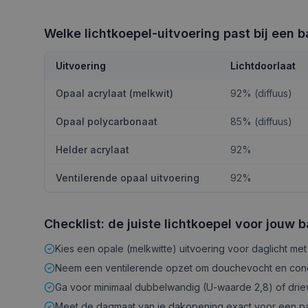
Welke lichtkoepel-uitvoering past bij een
Uitvoering
Lichtdoorlaat
Opaal acrylaat (melkwit)
92% (diffuus)
Opaal polycarbonaat
85% (diffuus)
Helder acrylaat
92%
Ventilerende opaal uitvoering
92%
Checklist: de juiste lichtkoepel voor jouw
Kies een opale (melkwitte) uitvoering voor daglicht met
Neem een ventilerende opzet om douchevocht en cond
Ga voor minimaal dubbelwandig (U-waarde 2,8) of dri
Meet de dagmaat van je dakopening exact voor een 