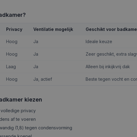
 badkamer?
Privacy
Ventilatie mogelijk
Geschikt voor badkame
Hoog
Ja
Ideale keuze
Hoog
Ja
Zeer geschikt, extra slag
Laag
Ja
Alleen bij inkijkvrij dak
Hoog
Ja, actief
Beste tegen vocht en c
 badkamer kiezen
 volledige privacy
ens af te voeren
ewandig (1,8) tegen condensvorming
passende koepel