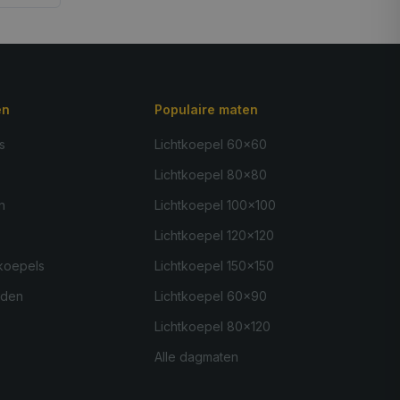
ën
Populaire maten
s
Lichtkoepel 60×60
Lichtkoepel 80×80
n
Lichtkoepel 100×100
Lichtkoepel 120×120
koepels
Lichtkoepel 150×150
nden
Lichtkoepel 60×90
Lichtkoepel 80×120
Alle dagmaten