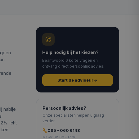
Hulp nodig bij het kiezen?
r geen
van
Beantwoord 6 korte vragen en
ontvang direct persoonlijk advies.
erende
Start de adviseur
Persoonlijk advies?
j nabije
Onze specialisten helpen u graag
s
verder.
92% licht
ekken
085 - 060 6148
Ma-Vr 08:00 - 17:00