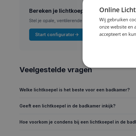
Online Lich
Bereken je lichtkoepel voor de badkam
Wij gebruiken coo
Stel je opale, ventilerende lichtkoepel op maat same
onze website en 
accepteert en kun
Start configurator
Veelgestelde vragen
Welke lichtkoepel is het beste voor een badkamer?
Geeft een lichtkoepel in de badkamer inkijk?
Hoe voorkom je condens bij een lichtkoepel in de ba