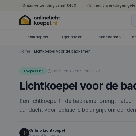
✓
Gratis verzending vanaf €400
✓
Binnen 5 werkdagen gele
Lichtkoepels
Opstanden
Toebehoren
A
Home
Lichtkoepel voor de badkamer
1
minuten lezen
6 april 2026
Toepassing
Lichtkoepel voor de b
Een lichtkoepel in de badkamer brengt natuurlij
aandacht voor isolatie is belangrijk om conde
Online Lichtkoepel
Specialist lichtkoepels