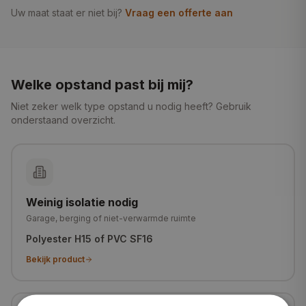
Uw maat staat er niet bij?
Vraag een offerte aan
Welke opstand past bij mij?
Niet zeker welk type opstand u nodig heeft? Gebruik
onderstaand overzicht.
Weinig isolatie nodig
Garage, berging of niet-verwarmde ruimte
Polyester H15 of PVC SF16
Bekijk product