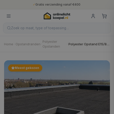
✓
Gratis verzending vanaf €400
✓
Binnen 5 werkdagen geleverd
✓
10 jaar fabrieksgarantie
✓
Nederlandse productie
✓
Gratis verzending vanaf €400
Zoek op maat, type of toepassing…
Polyester
Home
Opstandranden
Polyester Opstand E15/8 (PUR 80mm)
Opstanden
Meest gekozen