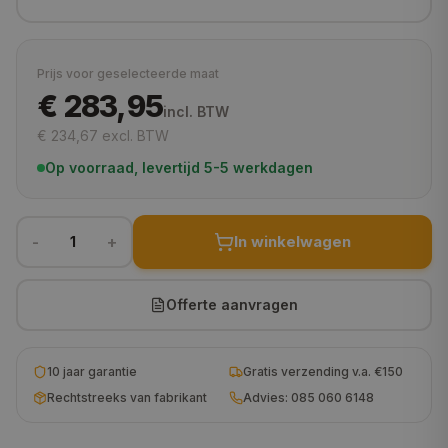
80x80 cm
€ 444,95
90x90 cm
€ 499,95
Prijs voor geselecteerde maat
€ 283,95
105x105 cm
€ 546,95
incl. BTW
€ 234,67
excl. BTW
100x100 cm
€ 554,95
Op voorraad, levertijd 5-5 werkdagen
120x120 cm
€ 643,95
130x130 cm
€ 674,95
-
+
In winkelwagen
1
160x160 cm
€ 818,95
180x180 cm
€ 921,95
Offerte aanvragen
200x200 cm
€ 1.056,95
10 jaar garantie
Gratis verzending v.a. €150
230x230 cm
€ 1.212,95
Rechtstreeks van fabrikant
Advies: 085 060 6148