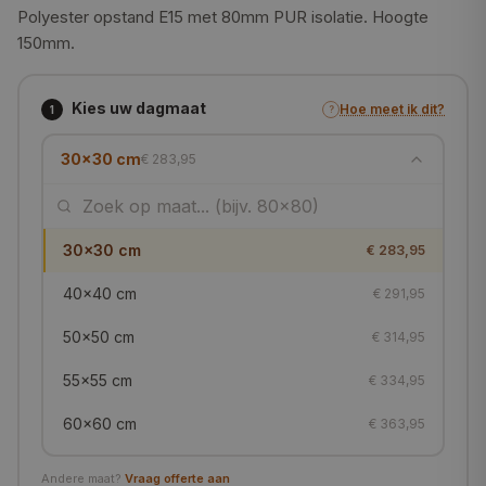
Polyester opstand E15 met 80mm PUR isolatie. Hoogte
150mm.
Kies uw dagmaat
Hoe meet ik dit?
1
?
30x30 cm
€ 283,95
30x30 cm
€ 283,95
40x40 cm
€ 291,95
50x50 cm
€ 314,95
55x55 cm
€ 334,95
60x60 cm
€ 363,95
70x70 cm
€ 423,95
Andere maat?
Vraag offerte aan