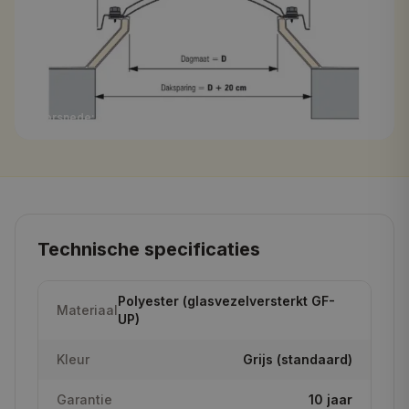
Doorsnede: opstand + lichtkoepel op plat dak
Technische specificaties
Polyester (glasvezelversterkt GF-
Materiaal
UP)
Kleur
Grijs (standaard)
Garantie
10 jaar