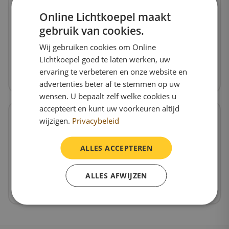
Online Lichtkoepel maakt
gebruik van cookies.
Standaard woning
Wij gebruiken cookies om Online
Goed geïsoleerde woonruimte
Lichtkoepel goed te laten werken, uw
Polyester E30/6 (beste keuze)
ervaring te verbeteren en onze website en
Bekijk product
advertenties beter af te stemmen op uw
wensen. U bepaalt zelf welke cookies u
accepteert en kunt uw voorkeuren altijd
wijzigen.
Privacybeleid
Hoge isolatie-eis
ALLES ACCEPTEREN
Passief huis of BENG-norm
Polyester E30/8 of E50/8
ALLES AFWIJZEN
Bekijk product