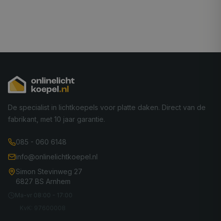
De specialist in lichtkoepels voor platte daken. Direct van de
fabrikant, met 10 jaar garantie.
085 - 060 6148
info@onlinelichtkoepel.nl
Simon Stevinweg 27
6827 BS Arnhem
Ma-vr 08:00 - 17:00
KvK: 97600008