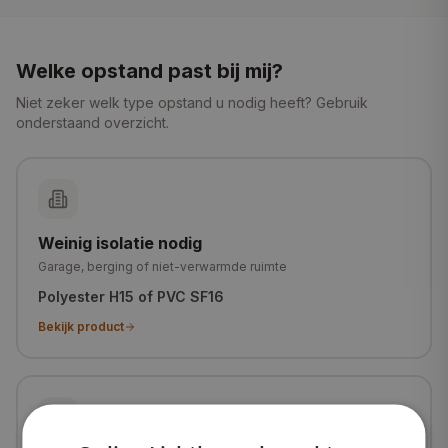
Welke opstand past bij mij?
Niet zeker welk type opstand u nodig heeft? Gebruik
onderstaand overzicht.
Weinig isolatie nodig
Garage, berging of niet-verwarmde ruimte
Polyester H15 of PVC SF16
Bekijk product