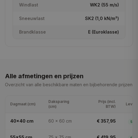
Windlast
WK2 (55 m/s)
Sneeuwlast
SK2 (1,0 kN/m²)
Brandklasse
E (Euroklasse)
Alle afmetingen en prijzen
Overzicht van alle beschikbare maten en bijbehorende prijzen
Daksparing
Prijs (
incl.
Dagmaat (cm)
Levert
(cm)
BTW
)
40x40
cm
60 × 60
cm
€ 357,95
5
dg
55x55
cm
75 × 75
cm
€ 419,95