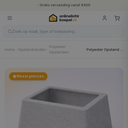
✓
Gratis verzending vanaf €400
✓
Binnen 5 werkdagen geleverd
✓
10 jaar fabrieksgarantie
✓
Nederlandse productie
✓
Gratis verzending vanaf €400
Zoek op maat, type of toepassing…
Polyester
Home
Opstandranden
Polyester Opstand E30
Opstanden
Meest gekozen