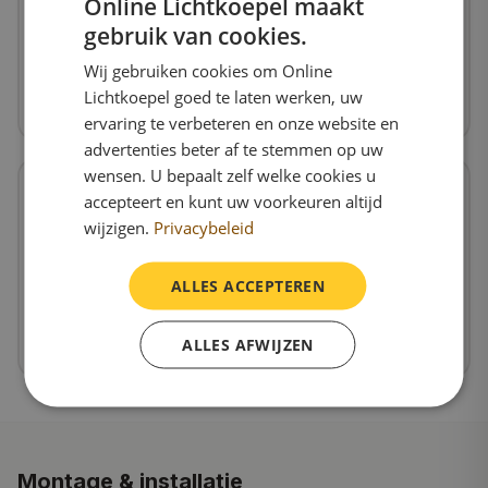
Online Lichtkoepel maakt
Standaard woning
gebruik van cookies.
Goed geïsoleerde woonruimte
Wij gebruiken cookies om Online
Polyester E30/6 (beste keuze)
Lichtkoepel goed te laten werken, uw
Bekijk product
ervaring te verbeteren en onze website en
advertenties beter af te stemmen op uw
wensen. U bepaalt zelf welke cookies u
accepteert en kunt uw voorkeuren altijd
wijzigen.
Privacybeleid
Hoge isolatie-eis
Passief huis of BENG-norm
ALLES ACCEPTEREN
Polyester E30/8 of E50/8
ALLES AFWIJZEN
Bekijk product
Montage & installatie