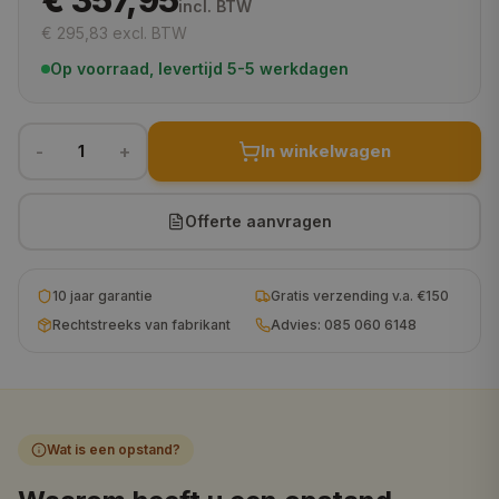
€ 357,95
incl. BTW
€ 295,83
excl. BTW
120x120 cm
€ 764,95
Op voorraad, levertijd 5-5 werkdagen
130x130 cm
€ 772,95
150x150 cm
€ 896,95
-
+
In winkelwagen
1
160x160 cm
€ 950,95
140x140 cm
€ 961,95
Offerte aanvragen
180x180 cm
€ 1.092,95
10 jaar garantie
Gratis verzending v.a. €150
200x200 cm
€ 1.216,95
Rechtstreeks van fabrikant
Advies: 085 060 6148
230x230 cm
€ 1.637,95
Wat is een opstand?