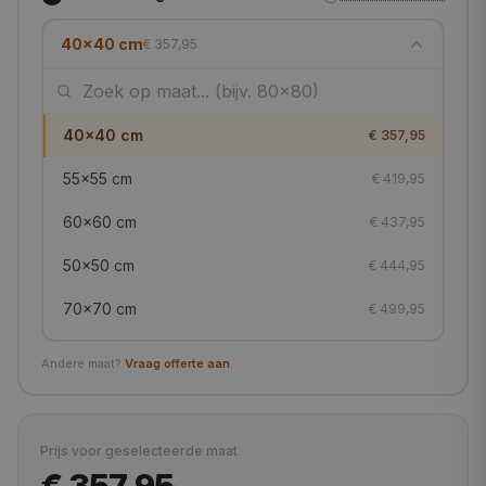
40x40 cm
€ 357,95
40x40 cm
€ 357,95
55x55 cm
€ 419,95
60x60 cm
€ 437,95
50x50 cm
€ 444,95
70x70 cm
€ 499,95
80x80 cm
€ 512,95
Andere maat?
Vraag offerte aan
90x90 cm
€ 598,95
100x100 cm
€ 644,95
Prijs voor geselecteerde maat
105x105 cm
€ 669,95