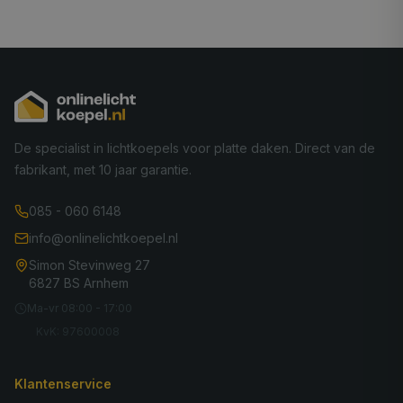
De specialist in lichtkoepels voor platte daken. Direct van de
fabrikant, met 10 jaar garantie.
085 - 060 6148
info@onlinelichtkoepel.nl
Simon Stevinweg 27
6827 BS Arnhem
Ma-vr 08:00 - 17:00
KvK: 97600008
Klantenservice