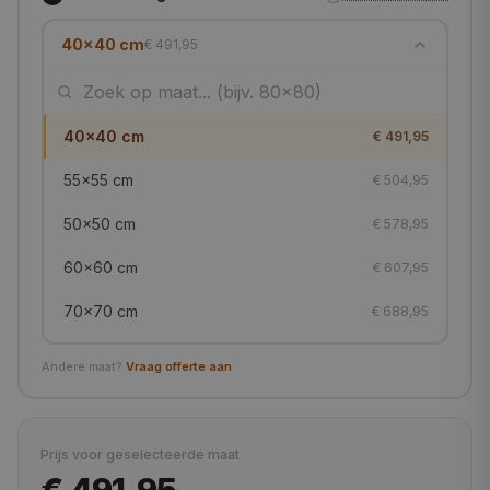
40x40 cm
€ 491,95
40x40 cm
€ 491,95
55x55 cm
€ 504,95
50x50 cm
€ 578,95
60x60 cm
€ 607,95
70x70 cm
€ 688,95
80x80 cm
€ 706,95
Andere maat?
Vraag offerte aan
100x100 cm
€ 841,95
90x90 cm
€ 875,95
Prijs voor geselecteerde maat
105x105 cm
€ 889,95