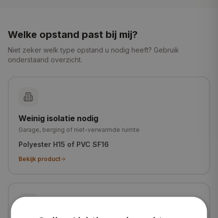
Welke opstand past bij mij?
Niet zeker welk type opstand u nodig heeft? Gebruik
onderstaand overzicht.
Weinig isolatie nodig
Garage, berging of niet-verwarmde ruimte
Polyester H15 of PVC SF16
Bekijk product