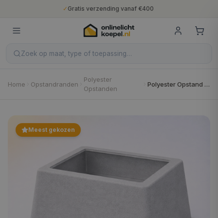
✓
Gratis verzending vanaf €400
✓
Binnen 5 werkdagen geleverd
✓
10 jaar fabrieksgarantie
✓
Nederlandse productie
✓
Gratis verzending vanaf €400
Zoek op maat, type of toepassing…
Polyester
Home
Opstandranden
Polyester Opstand E50
Opstanden
Meest gekozen