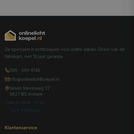
De specialist in lichtkoepels voor platte daken. Direct van de
fabrikant, met 10 jaar garantie.
085 - 060 6148
info@onlinelichtkoepel.nl
Simon Stevinweg 27
6827 BS Arnhem
Ma-vr 08:00 - 17:00
KvK: 97600008
Klantenservice