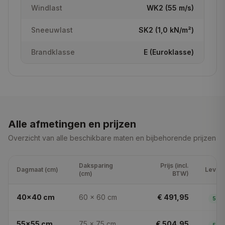
Windlast
WK2 (55 m/s)
Sneeuwlast
SK2 (1,0 kN/m²)
Brandklasse
E (Euroklasse)
Alle afmetingen en prijzen
Overzicht van alle beschikbare maten en bijbehorende prijzen
Daksparing
Prijs (
incl.
Dagmaat (cm)
Levert
(cm)
BTW
)
40x40
cm
60 × 60
cm
€ 491,95
5
dg
55x55
cm
75 × 75
cm
€ 504,95