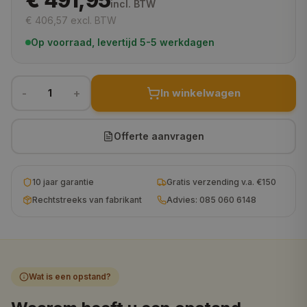
€ 491,95
incl. BTW
€ 406,57
excl. BTW
120x120 cm
€ 966,95
Op voorraad, levertijd 5-5 werkdagen
130x130 cm
€ 1.046,95
160x160 cm
€ 1.232,95
-
+
In winkelwagen
1
140x140 cm
€ 1.263,95
150x150 cm
€ 1.351,95
Offerte aanvragen
180x180 cm
€ 1.424,95
10 jaar garantie
Gratis verzending v.a. €150
200x200 cm
€ 1.589,95
Rechtstreeks van fabrikant
Advies: 085 060 6148
230x230 cm
€ 2.151,95
Wat is een opstand?