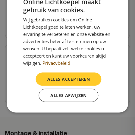
Online Lichtkoepel maakt
Standaard woning
gebruik van cookies.
Goed geïsoleerde woonruimte
Wij gebruiken cookies om Online
Polyester E30/6 (beste keuze)
Lichtkoepel goed te laten werken, uw
Bekijk product
ervaring te verbeteren en onze website en
advertenties beter af te stemmen op uw
wensen. U bepaalt zelf welke cookies u
accepteert en kunt uw voorkeuren altijd
wijzigen.
Privacybeleid
Hoge isolatie-eis
Passief huis of BENG-norm
ALLES ACCEPTEREN
Polyester E30/8 of E50/8
ALLES AFWIJZEN
Bekijk product
Montage & installatie