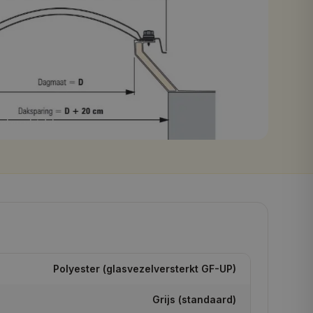
el op plat dak
Polyester (glasvezelversterkt GF-UP)
Grijs (standaard)