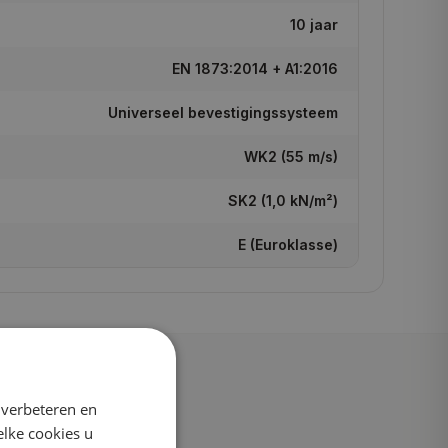
10 jaar
EN 1873:2014 + A1:2016
Universeel bevestigingssysteem
WK2 (55 m/s)
SK2 (1,0 kN/m²)
E (Euroklasse)
 verbeteren en
elke cookies u