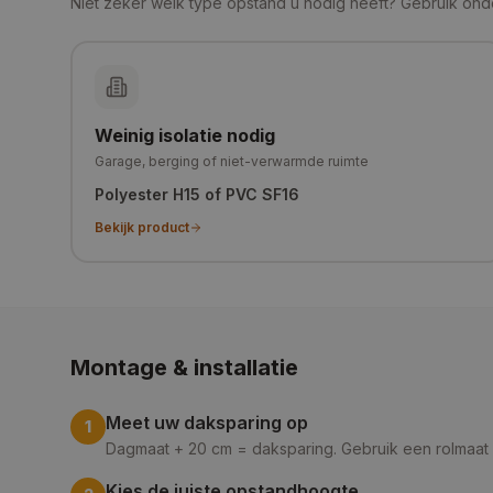
Niet zeker welk type opstand u nodig heeft? Gebruik ond
Weinig isolatie nodig
Garage, berging of niet-verwarmde ruimte
Polyester H15 of PVC SF16
Bekijk product
Montage & installatie
Meet uw daksparing op
1
Dagmaat + 20 cm = daksparing. Gebruik een rolmaat
Kies de juiste opstandhoogte