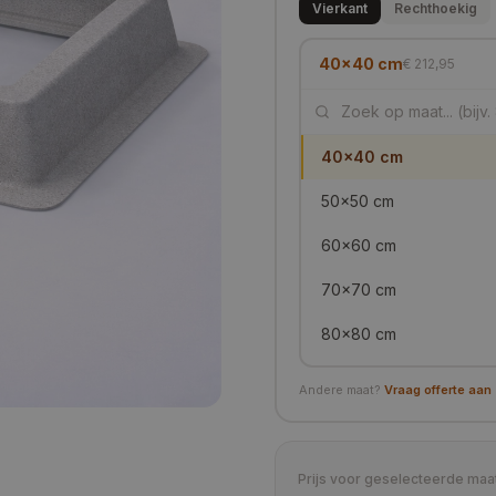
Vierkant
Rechthoekig
40x40 cm
€ 212,95
40x40 cm
50x50 cm
60x60 cm
70x70 cm
80x80 cm
90x90 cm
Andere maat?
Vraag offerte aan
100x100 cm
105x105 cm
Prijs voor geselecteerde maa