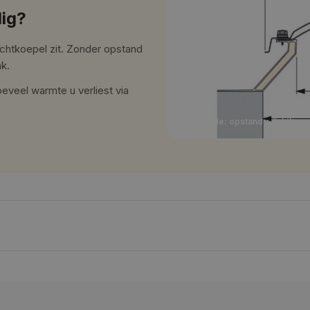
ig?
ichtkoepel zit. Zonder opstand
ak.
eveel warmte u verliest via
Doorsnede: opstand + lichtkoep