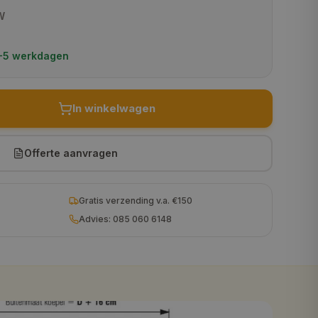
€ 483,95
W
€ 590,95
 5-5 werkdagen
€ 665,95
€ 812,95
In winkelwagen
Offerte aanvragen
Gratis verzending v.a. €150
Advies: 085 060 6148