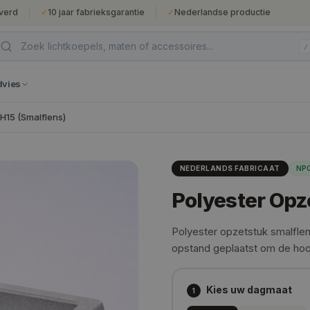
verd
✓
10 jaar fabrieksgarantie
✓
Nederlandse productie
/
dvies
H15 (Smalflens)
NEDERLANDS FABRICAAT
NPO
Polyester Opz
Polyester opzetstuk smalfl
opstand geplaatst om de hoo
Kies uw dagmaat
1