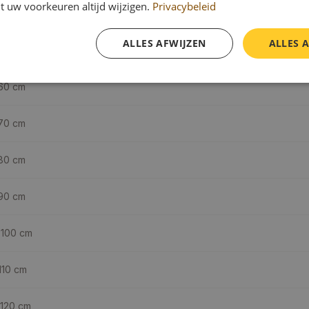
t uw voorkeuren altijd wijzigen.
Privacybeleid
ALLES AFWIJZEN
ALLES 
aring (cm)
60
cm
70
cm
80
cm
90
cm
 100
cm
110
cm
 120
cm