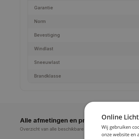
Garantie
Norm
Bevestiging
Windlast
Sneeuwlast
Brandklasse
Online Lich
Alle afmetingen en prijzen
Wij gebruiken coo
Overzicht van alle beschikbare maten en bijbehorende pr
onze website en 