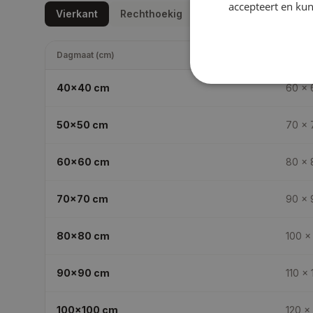
accepteert en kun
Vierkant
Rechthoekig
Dagmaat (cm)
Daksp
40x40
cm
60 × 
50x50
cm
70 × 
60x60
cm
80 × 
70x70
cm
90 × 
80x80
cm
100 ×
90x90
cm
110 × 
100x100
cm
120 ×