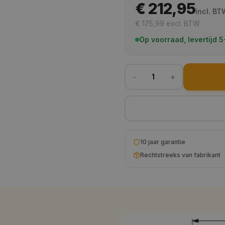
€ 212,95
130x130 cm
incl. BT
€ 175,99
excl. BTW
160x160 cm
Op voorraad, levertijd
180x180 cm
200x200 cm
-
+
1
10 jaar garantie
Rechtstreeks van fabrikant