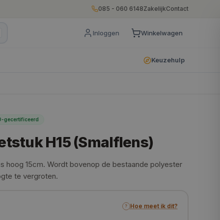
085 - 060 6148
Zakelijk
Contact
Inloggen
Winkelwagen
Keuzehulp
-gecertificeerd
etstuk H15 (Smalflens)
ens hoog 15cm. Wordt bovenop de bestaande polyester
gte te vergroten.
Hoe meet ik dit?
?