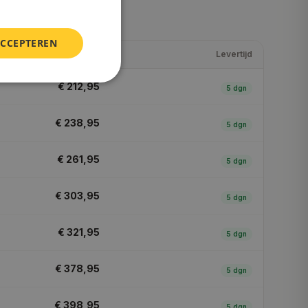
ACCEPTEREN
Prijs (
incl. BTW
)
Levertijd
€ 212,95
5
dgn
€ 238,95
5
dgn
€ 261,95
5
dgn
€ 303,95
5
dgn
€ 321,95
5
dgn
€ 378,95
5
dgn
€ 398,95
5
dgn